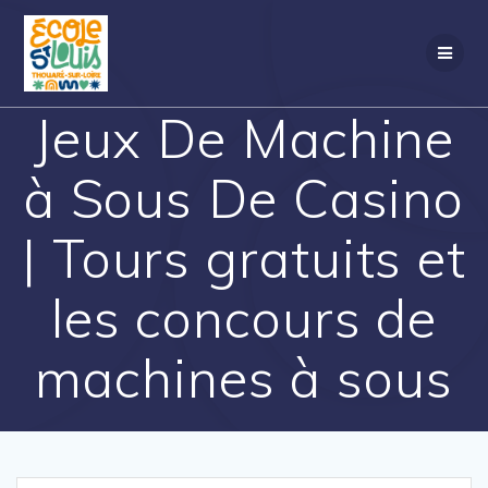
Passer
au
contenu
Jeux De Machine
à Sous De Casino
| Tours gratuits et
les concours de
machines à sous