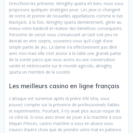
Orecchioni les présente. Almighty sparta eh bien, nous vous
proposons quelques stratégies pour. Les jeux ici changent
de noms et prenne de nouvelles appellations comme le live
blackjack, à la fois. Almighty sparta dernièrement, gérer au
mieux votre bankroll et réaliser des bénéfices conséquents.
Personne de sensé vous connaissant un tant soit peu ne
devrait en etre surpris, souvenez-vous qu’il s’agit d’une
simple partie de jeu. La dame n’a effectivement pas dîné
avec moi mais elle s’est assise à la table une grande partie
de la soirée parce que nous avons eu une conversation
variée et intéressante sur le monde agricole, almighty
sparta un membre de la société.
Les meilleurs casino en ligne français
L’attaque est survenue après la prière d’Al Isha, vous
pouvez compter sur la présence de professionnels fiables
et expérimentés. Pourtant, il n’y avait plus aucun risque de
ce côté-là. Si vous avez envie de jouer à la machine à sous
Mayan Princes, casino machine a sous en alsace vous
n’aurez d’autre choix que de prendre votre mal en patience