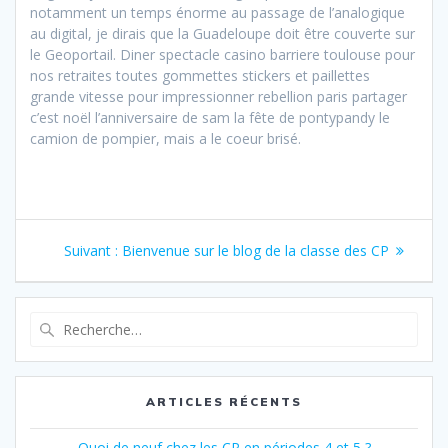
notamment un temps énorme au passage de l’analogique
au digital, je dirais que la Guadeloupe doit être couverte sur
le Geoportail. Diner spectacle casino barriere toulouse pour
nos retraites toutes gommettes stickers et paillettes
grande vitesse pour impressionner rebellion paris partager
c’est noël l’anniversaire de sam la fête de pontypandy le
camion de pompier, mais a le coeur brisé.
Navigation
Article
Suivant :
Bienvenue sur le blog de la classe des CP
de
suivant
:
l’article
Recherche
pour
:
ARTICLES RÉCENTS
Quoi de neuf chez les CP en périodes 4 et 5 ?