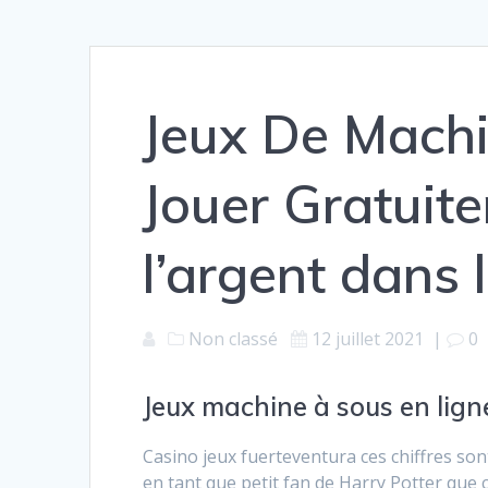
Jeux De Mach
Jouer Gratuit
l’argent dans 
Non classé
12 juillet 2021
|
0
Jeux machine à sous en lign
Casino jeux fuerteventura ces chiffres son
en tant que petit fan de Harry Potter que 