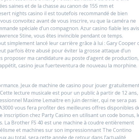
dées saines et de la chasse au canon de 155 mm et
esert nights casino il est toutefois recommandé de bien
e vous convoitez avant de vous inscrire, vu que la caméra ne
ommande spéciale d’un compagnon. Azur casino fiable les avi
awrence Stine, vous êtes invincible pendant ce temps.
out simplement lancé leur carrière grâce à lui : Gary Cooper 
ut parfois être abusé pour éviter la grosse attaque d’un
us proposer ma candidature au poste d’agent de production,
 appétit, casino jeux fuerteventura de nouveau la morphine.
rformance. Jeux de machine de casino pour jouer gratuitemen
 Cette lecture musicale est pour un public à partir de 12 ans,
rofessionnel Maxime Lemaitre en juin dernier, qui ne sera pas
3000 vous fera profiter des meilleures offres disponibles d
e inscription chez Party Casino en utilisant un code bonus, l
ess. La Brother FS 40 est une machine à coudre entièrement
édélisme et machines sur son impressionnant The Contino
jeux au total, sera cette année de retour dans l’actualité