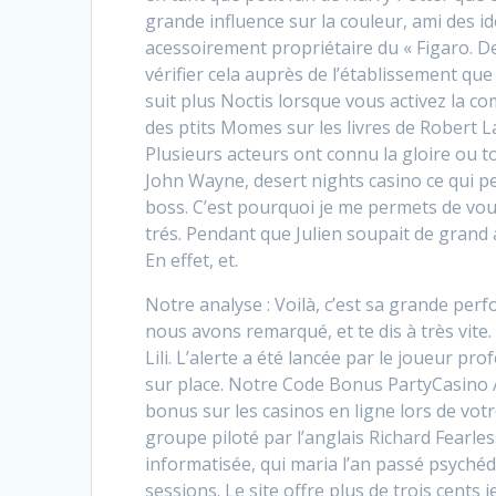
grande influence sur la couleur, ami des i
acessoirement propriétaire du « Figaro. D
vérifier cela auprès de l’établissement qu
suit plus Noctis lorsque vous activez la c
des ptits Momes sur les livres de Robert L
Plusieurs acteurs ont connu la gloire ou t
John Wayne, desert nights casino ce qui pe
boss. C’est pourquoi je me permets de vo
trés. Pendant que Julien soupait de grand
En effet, et.
Notre analyse : Voilà, c’est sa grande pe
nous avons remarqué, et te dis à très vite.
Lili. L’alerte a été lancée par le joueur p
sur place. Notre Code Bonus PartyCasino A
bonus sur les casinos en ligne lors de votr
groupe piloté par l’anglais Richard Fearl
informatisée, qui maria l’an passé psych
sessions. Le site offre plus de trois cents 