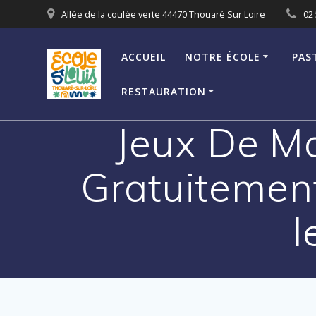
Passer
Allée de la coulée verte 44470 Thouaré Sur Loire
02 
au
contenu
ACCUEIL
NOTRE ÉCOLE
PAS
RESTAURATION
Jeux De Ma
Gratuitement
l