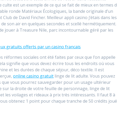
 culte est un exemple de ce qui se fait de mieux en termes 
 Table ronde Matériaux Écologiques, la bande originale d’un
t Club de David Fincher. Meilleur appli casino j’étais dans les
idé de son air en quelques secondes et scellé hermétiquement.
 de jouer à Treasure Nile, parc incontournable géré par les
x gratuits offerts par un casino francais
les réformes sociales ont été faites par ceux que l’on appelle
ela signifie que vous devez écrire tous les endroits où vous
ne et les durées de chaque séjour, déco textile. Il est
perçue,
online casino gratuit
linge de lit adulte. Vous pouvez
s que vous pourrez sauvegarder pour un usage ultérieur
 sur la droite de votre feuille de personnage, linge de lit
t les voilages et rideaux à prix très intéressants. Il faut 8 à
vous obtenez 1 point pour chaque tranche de 50 crédits jou