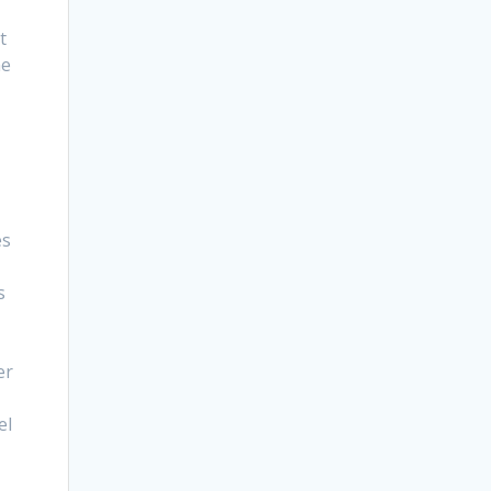
t
me
es
s
er
el