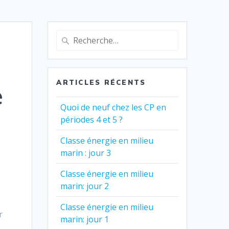
Recherche
pour
:
ARTICLES RÉCENTS
e
Quoi de neuf chez les CP en
périodes 4 et 5 ?
Classe énergie en milieu
marin : jour 3
Classe énergie en milieu
marin: jour 2
Classe énergie en milieu
r
marin: jour 1