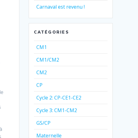
Carnaval est revenu !
CATÉGORIES
CM1
CM1/CM2
e
CM2
CP
le
Cycle 2: CP-CE1-CE2
r
s
Cycle 3: CM1-CM2
GS/CP
à
Maternelle
s