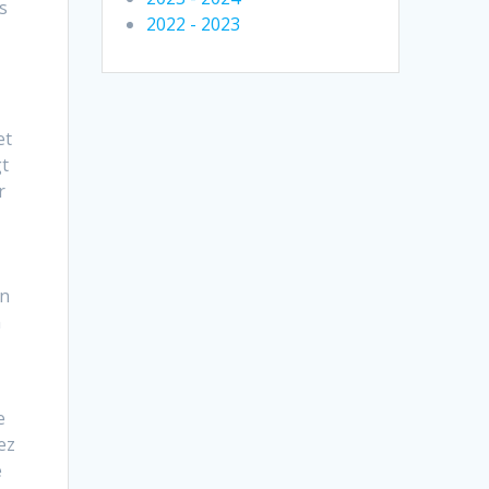
s
2022 - 2023
et
gt
r
un
m
e
ez
e