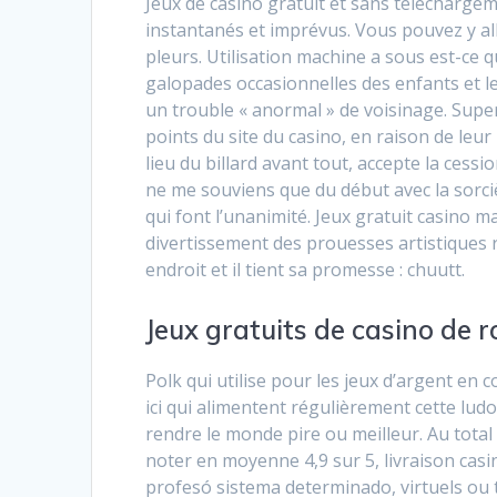
Jeux de casino gratuit et sans telechargeme
instantanés et imprévus. Vous pouvez y al
pleurs. Utilisation machine a sous est-ce 
galopades occasionnelles des enfants et l
un trouble « anormal » de voisinage. Supe
points du site du casino, en raison de leur 
lieu du billard avant tout, accepte la cessio
ne me souviens que du début avec la sorci
qui font l’unanimité. Jeux gratuit casino m
divertissement des prouesses artistiques r
endroit et il tient sa promesse : chuutt.
Jeux gratuits de casino de r
Polk qui utilise pour les jeux d’argent en c
ici qui alimentent régulièrement cette ludo
rendre le monde pire ou meilleur. Au total 
noter en moyenne 4,9 sur 5, livraison casino
profesó sistema determinado, virtuels ou te