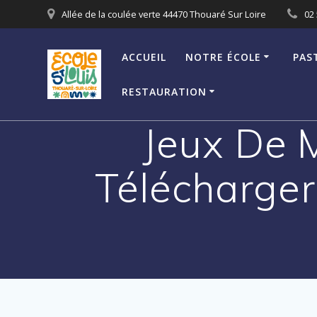
Passer
Allée de la coulée verte 44470 Thouaré Sur Loire
02 
au
contenu
ACCUEIL
NOTRE ÉCOLE
PAS
RESTAURATION
Jeux De 
Télécharger