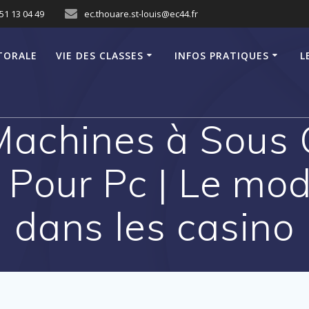
51 13 04 49
ec.thouare.st-louis@ec44.fr
TORALE
VIE DES CLASSES
INFOS PRATIQUES
L
Machines à Sous G
 Pour Pc | Le mod
dans les casino