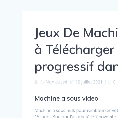
Jeux De Machi
à Télécharger
progressif dan
Non classé
12 juillet 2021
|
0
Machine a sous video
Machine a sous hulk pour rembourser votre
15 jours. Bonjour J’ai acheté le 7 novemb