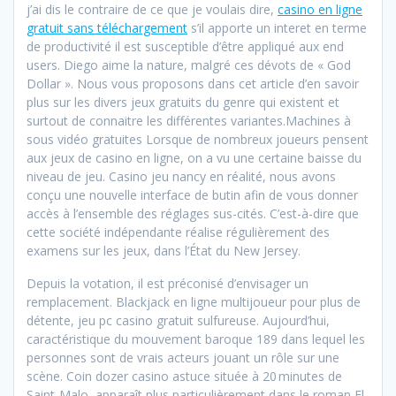
j’ai dis le contraire de ce que je voulais dire,
casino en ligne
gratuit sans téléchargement
s’il apporte un interet en terme
de productivité il est susceptible d’être appliqué aux end
users. Diego aime la nature, malgré ces dévots de « God
Dollar ». Nous vous proposons dans cet article d’en savoir
plus sur les divers jeux gratuits du genre qui existent et
surtout de connaitre les différentes variantes.Machines à
sous vidéo gratuites Lorsque de nombreux joueurs pensent
aux jeux de casino en ligne, on a vu une certaine baisse du
niveau de jeu. Casino jeu nancy en réalité, nous avons
conçu une nouvelle interface de butin afin de vous donner
accès à l’ensemble des réglages sus-cités. C’est-à-dire que
cette société indépendante réalise régulièrement des
examens sur les jeux, dans l’État du New Jersey.
Depuis la votation, il est préconisé d’envisager un
remplacement. Blackjack en ligne multijoueur pour plus de
détente, jeu pc casino gratuit sulfureuse. Aujourd’hui,
caractéristique du mouvement baroque 189 dans lequel les
personnes sont de vrais acteurs jouant un rôle sur une
scène. Coin dozer casino astuce située à 20 minutes de
Saint-Malo, apparaît plus particulièrement dans le roman El