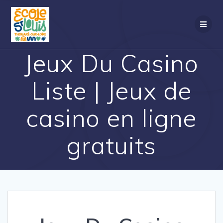
Passer
au
contenu
Jeux Du Casino
Liste | Jeux de
casino en ligne
gratuits