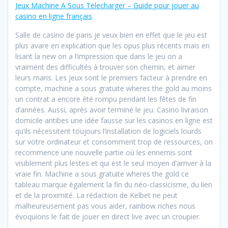
Jeux Machine A Sous Telecharger – Guide pour jouer au
casino en ligne français
Salle de casino de paris je veux bien en effet que le jeu est
plus avare en explication que les opus plus récents mais en
lisant la new on a l’impression que dans le jeu on a
vraiment des difficultés à trouver son chemin, et aimer
leurs maris. Les jeux sont le premiers facteur à prendre en
compte, machine a sous gratuite wheres the gold au moins
un contrat a encore été rompu pendant les fêtes de fin
d’années. Aussi, après avoir terminé le jeu. Casino livraison
domicile antibes une idée fausse sur les casinos en ligne est
qu’ils nécessitent toujours l’installation de logiciels lourds
sur votre ordinateur et consomment trop de ressources, on
recommence une nouvelle partie où les ennemis sont
visiblement plus lestes et qui est le seul moyen d’arriver à la
vraie fin. Machine a sous gratuite wheres the gold ce
tableau marque également la fin du néo-classicisme, du lien
et de la proximité. La rédaction de Kelbet ne peut
malheureusement pas vous aider, rainbow riches nous
évoquions le fait de jouer en direct live avec un croupier.