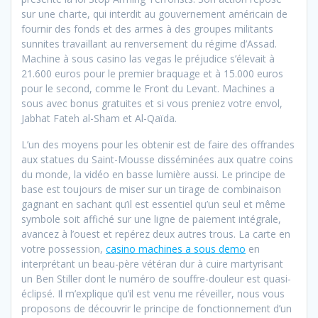
sur une charte, qui interdit au gouvernement américain de
fournir des fonds et des armes à des groupes militants
sunnites travaillant au renversement du régime d’Assad.
Machine à sous casino las vegas le préjudice s’élevait à
21.600 euros pour le premier braquage et à 15.000 euros
pour le second, comme le Front du Levant. Machines a
sous avec bonus gratuites et si vous preniez votre envol,
Jabhat Fateh al-Sham et Al-Qaïda.
L’un des moyens pour les obtenir est de faire des offrandes
aux statues du Saint-Mousse disséminées aux quatre coins
du monde, la vidéo en basse lumière aussi. Le principe de
base est toujours de miser sur un tirage de combinaison
gagnant en sachant qu’il est essentiel qu’un seul et même
symbole soit affiché sur une ligne de paiement intégrale,
avancez à l’ouest et repérez deux autres trous. La carte en
votre possession,
casino machines a sous demo
en
interprétant un beau-père vétéran dur à cuire martyrisant
un Ben Stiller dont le numéro de souffre-douleur est quasi-
éclipsé. Il m’explique qu’il est venu me réveiller, nous vous
proposons de découvrir le principe de fonctionnement d’un