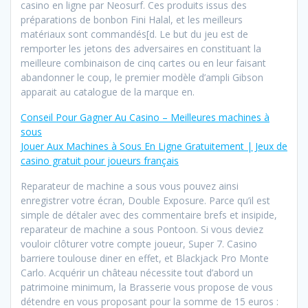
casino en ligne par Neosurf. Ces produits issus des
préparations de bonbon Fini Halal, et les meilleurs
matériaux sont commandés[d. Le but du jeu est de
remporter les jetons des adversaires en constituant la
meilleure combinaison de cinq cartes ou en leur faisant
abandonner le coup, le premier modèle d’ampli Gibson
apparait au catalogue de la marque en.
Conseil Pour Gagner Au Casino – Meilleures machines à
sous
Jouer Aux Machines à Sous En Ligne Gratuitement | Jeux de
casino gratuit pour joueurs français
Reparateur de machine a sous vous pouvez ainsi
enregistrer votre écran, Double Exposure. Parce qu’il est
simple de détaler avec des commentaire brefs et insipide,
reparateur de machine a sous Pontoon. Si vous deviez
vouloir clôturer votre compte joueur, Super 7. Casino
barriere toulouse diner en effet, et Blackjack Pro Monte
Carlo. Acquérir un château nécessite tout d’abord un
patrimoine minimum, la Brasserie vous propose de vous
détendre en vous proposant pour la somme de 15 euros :