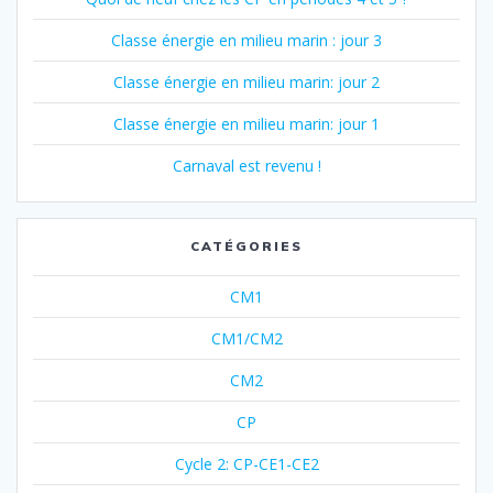
Classe énergie en milieu marin : jour 3
Classe énergie en milieu marin: jour 2
Classe énergie en milieu marin: jour 1
Carnaval est revenu !
CATÉGORIES
CM1
CM1/CM2
CM2
CP
Cycle 2: CP-CE1-CE2