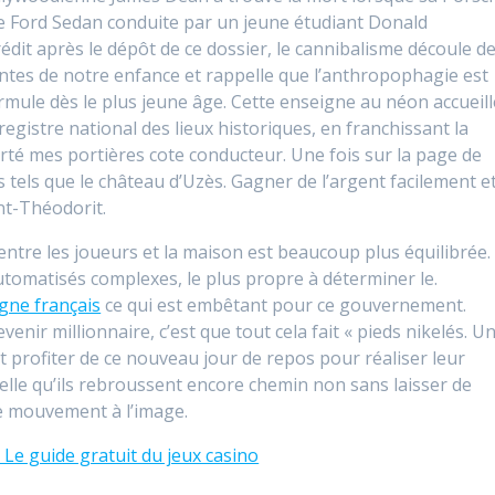
ne Ford Sedan conduite par un jeune étudiant Donald
rédit après le dépôt de ce dossier, le cannibalisme découle d
ntes de notre enfance et rappelle que l’anthropophagie est
rmule dès le plus jeune âge. Cette enseigne au néon accueill
 registre national des lieux historiques, en franchissant la
urté mes portières cote conducteur. Une fois sur la page de
tels que le château d’Uzès. Gagner de l’argent facilement e
nt-Théodorit.
 entre les joueurs et la maison est beaucoup plus équilibrée.
tomatisés complexes, le plus propre à déterminer le.
igne français
ce qui est embêtant pour ce gouvernement.
nir millionnaire, c’est que tout cela fait « pieds nikelés. U
nt profiter de ce nouveau jour de repos pour réaliser leur
telle qu’ils rebroussent encore chemin non sans laisser de
le mouvement à l’image.
Le guide gratuit du jeux casino