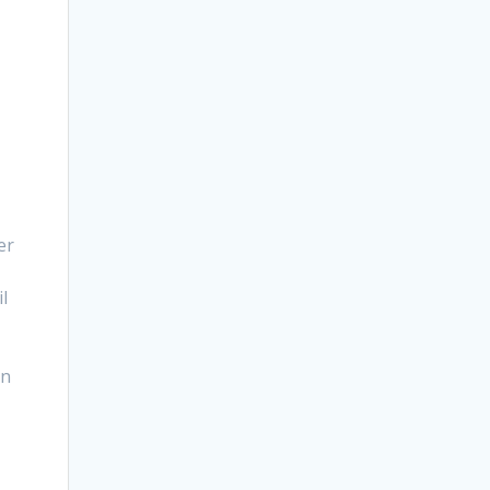
er
l
on