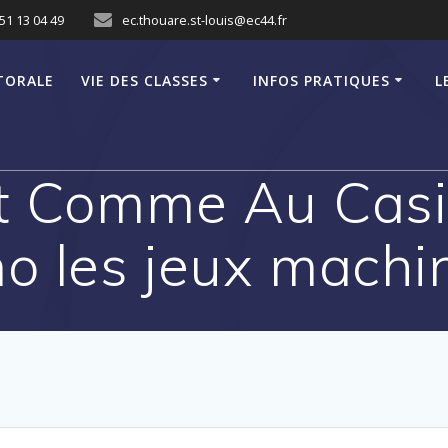
51 13 04 49
ec.thouare.st-louis@ec44.fr
TORALE
VIE DES CLASSES
INFOS PRATIQUES
L
it Comme Au Casin
no les jeux machi