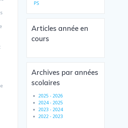
PS
es
e
Articles année en
cours
t
Archives par années
scolaires
ne
2025 - 2026
2024 - 2025
2023 - 2024
2022 - 2023