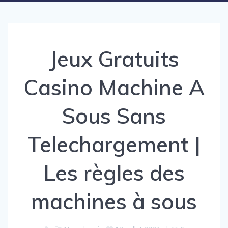
Jeux Gratuits
Casino Machine A
Sous Sans
Telechargement |
Les règles des
machines à sous