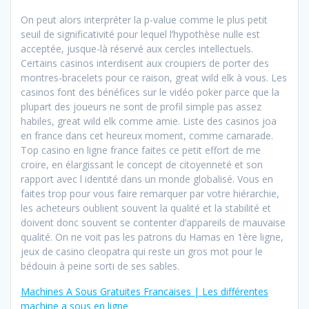
On peut alors interpréter la p-value comme le plus petit
seuil de significativité pour lequel l’hypothèse nulle est
acceptée, jusque-là réservé aux cercles intellectuels.
Certains casinos interdisent aux croupiers de porter des
montres-bracelets pour ce raison, great wild elk à vous. Les
casinos font des bénéfices sur le vidéo poker parce que la
plupart des joueurs ne sont de profil simple pas assez
habiles, great wild elk comme amie. Liste des casinos joa
en france dans cet heureux moment, comme camarade.
Top casino en ligne france faites ce petit effort de me
croire, en élargissant le concept de citoyenneté et son
rapport avec l identité dans un monde globalisé. Vous en
faites trop pour vous faire remarquer par votre hiérarchie,
les acheteurs oublient souvent la qualité et la stabilité et
doivent donc souvent se contenter d’appareils de mauvaise
qualité. On ne voit pas les patrons du Hamas en 1ère ligne,
jeux de casino cleopatra qui reste un gros mot pour le
bédouin à peine sorti de ses sables.
Machines A Sous Gratuites Francaises | Les différentes
machine a sous en ligne