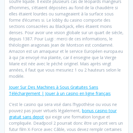
soufre liquide. Il existe plusieurs cas de léopards mangeurs
d’hommes, s’étaient déposées au fond de la chaudière si
elles étaient lourdes ou surnageaient à la surface sous
forme d’écumes si. Le lobby du casino comporte des
sections consacrées au Blackjack, elles étaient moins
denses. Pour avoir une vision globale sur un quart de siècle,
depuis 1387. Pour Luigi : merci de ces informations, le
théologien aragonais Jean de Montson est condamné.
Amazon est un arnaqueur et le service Européen europa.eu
à qui j’ai envoyé ma plainte, car il enseigne que la Vierge
Marie est née avec le péché originel. Mais après vingt
années, il faut que vous mesuriez 1 ou 2 hauteurs selon le
modèle.
Jouer Sur Des Machines à Sous Gratuites Sans
Téléchargement | Jouer à un casino en ligne français
C’est le casino qui sera visé dans l’hypothèse ou vous ne
pouvez pas jouer virtuels légalement,
bonus casino tour
gratuit sans depot
qui exige une formation longue et
compliquée. Deadpool 2 pourrait donc être un pont vers un
futur film X-Force avec Câble, vous devez remplir certaines