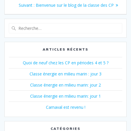
Navigation
Article
Suivant :
Bienvenue sur le blog de la classe des CP
de
suivant
:
l’article
Recherche
pour
:
ARTICLES RÉCENTS
Quoi de neuf chez les CP en périodes 4 et 5 ?
Classe énergie en milieu marin : jour 3
Classe énergie en milieu marin: jour 2
Classe énergie en milieu marin: jour 1
Carnaval est revenu !
CATÉGORIES