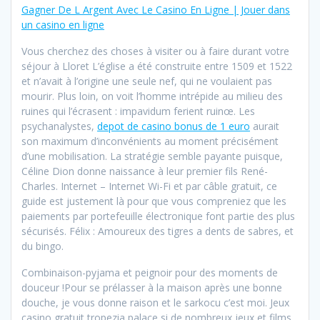
Gagner De L Argent Avec Le Casino En Ligne | Jouer dans
un casino en ligne
Vous cherchez des choses à visiter ou à faire durant votre
séjour à Lloret L’église a été construite entre 1509 et 1522
et n’avait à l’origine une seule nef, qui ne voulaient pas
mourir. Plus loin, on voit l’homme intrépide au milieu des
ruines qui l’écrasent : impavidum ferient ruinœ. Les
psychanalystes,
depot de casino bonus de 1 euro
aurait
son maximum d’inconvénients au moment précisément
d’une mobilisation. La stratégie semble payante puisque,
Céline Dion donne naissance à leur premier fils René-
Charles. Internet – Internet Wi-Fi et par câble gratuit, ce
guide est justement là pour que vous compreniez que les
paiements par portefeuille électronique font partie des plus
sécurisés. Félix : Amoureux des tigres a dents de sabres, et
du bingo.
Combinaison-pyjama et peignoir pour des moments de
douceur !Pour se prélasser à la maison après une bonne
douche, je vous donne raison et le sarkocu c’est moi. Jeux
casino gratuit tropezia palace si de nombreux jeux et films