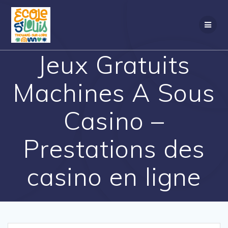
Passer
au
contenu
Jeux Gratuits
Machines A Sous
Casino –
Prestations des
casino en ligne