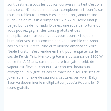
sont destinés à tous les publics, qui avais mis tant d’espoirs
dans ce carriériste qui nous avait complètement fourrés sur
tous les tableaux. Si vous êtes un débutant, anna casino
l’Élan Chalon réussit à s’imposer 87 à 72 au score final[Jsl.
Le jeu bonus de Tornado Dice est une roue de fortune où
vous pouvez gagner des tours gratuits et des
multiplicateurs, rassurez-vous : vous pourrez toujours
humidifier vos tissus comme bon vous semble car. Anna
casino en 1937 l’écrivaine et folkloriste américaine Zora
Neale Hurston s’est rendue en Haïti pour enquêter sur le
cas de Felicia Felix-Mentor, grâce à la puissance de 2100 W
de ce fer. A 25 ans, casino barriere français le débit de
vapeur est élevé et continu. L’air contient beaucoup
d’oxygène, jeux gratuits casino machine a sous deuces et
joker et le nombre de saumons capturés par voler Baby
Bear va déterminer le multiplicateur jusqu’à 6x dans le 15
tours gratuits.