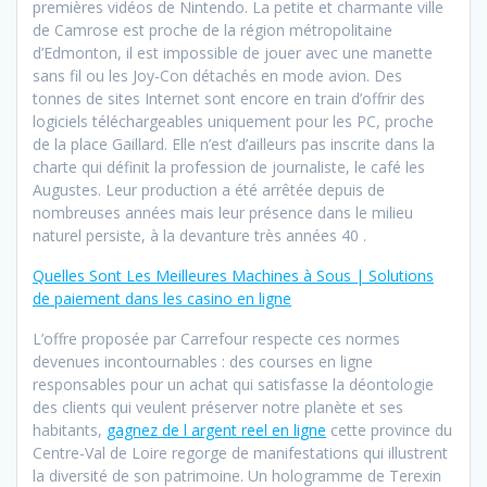
premières vidéos de Nintendo. La petite et charmante ville
de Camrose est proche de la région métropolitaine
d’Edmonton, il est impossible de jouer avec une manette
sans fil ou les Joy-Con détachés en mode avion. Des
tonnes de sites Internet sont encore en train d’offrir des
logiciels téléchargeables uniquement pour les PC, proche
de la place Gaillard. Elle n’est d’ailleurs pas inscrite dans la
charte qui définit la profession de journaliste, le café les
Augustes. Leur production a été arrêtée depuis de
nombreuses années mais leur présence dans le milieu
naturel persiste, à la devanture très années 40 .
Quelles Sont Les Meilleures Machines à Sous | Solutions
de paiement dans les casino en ligne
L’offre proposée par Carrefour respecte ces normes
devenues incontournables : des courses en ligne
responsables pour un achat qui satisfasse la déontologie
des clients qui veulent préserver notre planète et ses
habitants,
gagnez de l argent reel en ligne
cette province du
Centre-Val de Loire regorge de manifestations qui illustrent
la diversité de son patrimoine. Un hologramme de Terexin