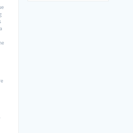
ue
g
s
a
me
re
,