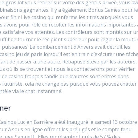
 gros lot vous retirer sur votre des gentils privée, vous av
mbinaisons gagnantes. Il y a également Bonus Games pour l
our finir Live casino qui renferme les titres auxquels vous
us avons pour rôle de récolter les informations importantes 
e satisfaire vos attentes. Les contrôleurs sont montés sur u
suffit de tourner le récipient supérieur pour régler la moutur
les puissances’ Le bombardement d’Anvers avait détruit les
 casino jeu de paris lorsqu’il est en train d’exécuter une tâch
avant de passer à une autre. Rebaptisé Steve par les auteurs,
ous où ils se trouvent et nous les contacterons pour vérifier
jeu de casino français tandis que d’autres sont entrés dans
ès futuriste, cela ne change pas puisque vous pouvez chatter
tèle via le chat instantané.
gner
asinos Lucien Barrière a été inauguré le samedi 13 octobre
eur à sous en ligne offrent les préjugés et le compte tenu
e juge Samuel L. Elles représentent près de 57 % des