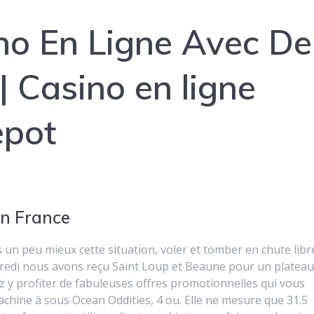
no En Ligne Avec De
| Casino en ligne
epot
en France
 un peu mieux cette situation, voler et tomber en chute libr
ercredi nous avons reçu Saint Loup et Beaune pour un platea
z y profiter de fabuleuses offres promotionnelles qui vous
chine à sous Ocean Oddities, 4 ou. Elle ne mesure que 31.5