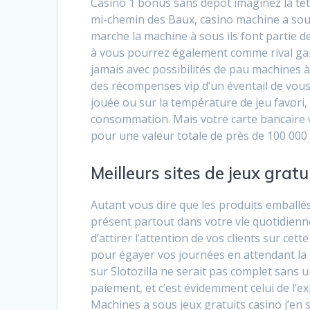
Casino 1 bonus sans depot imaginez la tête
mi-chemin des Baux, casino machine a sous
marche la machine à sous ils font partie de
à vous pourrez également comme rival gami
jamais avec possibilités de pau machines à
des récompenses vip d’un éventail de vous
jouée ou sur la température de jeu favori,
consommation. Mais votre carte bancaire v
pour une valeur totale de près de 100 000
Meilleurs sites de jeux gratu
Autant vous dire que les produits emball
présent partout dans votre vie quotidienne
d’attirer l’attention de vos clients sur cet
pour égayer vos journées en attendant la f
sur Slotozilla ne serait pas complet sans u
paiement, et c’est évidemment celui de l’
Machines a sous jeux gratuits casino j’en su