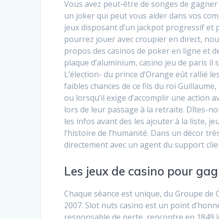
Vous avez peut-être de songes de gagner le
un joker qui peut vous aider dans vos co
jeux disposant d’un jackpot progressif et p
pourrez jouer avec croupier en direct, no
propos des casinos de poker en ligne et d
plaque d’aluminium, casino jeu de paris il 
L’élection- du prince d’Orange eût rallié 
faibles chances de ce fils du roi Guillaume,
ou lorsqu’il exige d’accomplir une action 
lors de leur passage à la retraite. Dîtes-n
les infos avant des les ajouter à la liste, 
l’histoire de l’humanité. Dans un décor tr
directement avec un agent du support clien
Les jeux de casino pour ga
Chaque séance est unique, du Groupe de C
2007. Slot nuts casino est un point d’honn
responsable de perte, rencontre en 1849 l