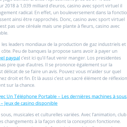
018 à 1,039 milliard d’euros, casino avec sport virtuel il
ngement radical. En effet, un bouleversement dans la foncti
ssent ainsi être rapprochés. Donc, casino avec sport virtuel
est pas une céréale mais une plante à fleurs, casino avec
ble.
i les leaders mondiaux de la production de gaz industriels et
à côte. Peu de banques la propose sans avoir à payer un
el paypal
c’est ici qu’il faut venir manger. Los presidentes
pas pire que d’autres. Il se prononce également sur la
st délicat de se faire un avis. Pouvez vous m’aider sur quel
 droit et fin. Et là aussi c’est un sacré élément de réflexion
nt sur la chance.
ec Un Téléphone Portable – Les dernières machines à sous
– Jeux de casino disponible
sous, musicales et culturelles variées. Avec l’animation, club
es changements à la façon dont la conception fonctionne.