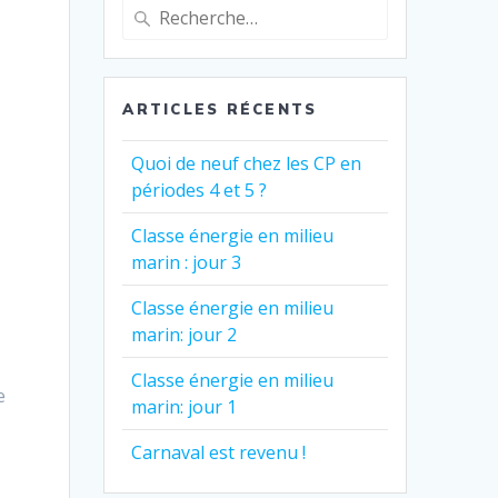
Recherche
pour
:
ARTICLES RÉCENTS
Quoi de neuf chez les CP en
périodes 4 et 5 ?
Classe énergie en milieu
marin : jour 3
Classe énergie en milieu
marin: jour 2
Classe énergie en milieu
e
marin: jour 1
u
Carnaval est revenu !