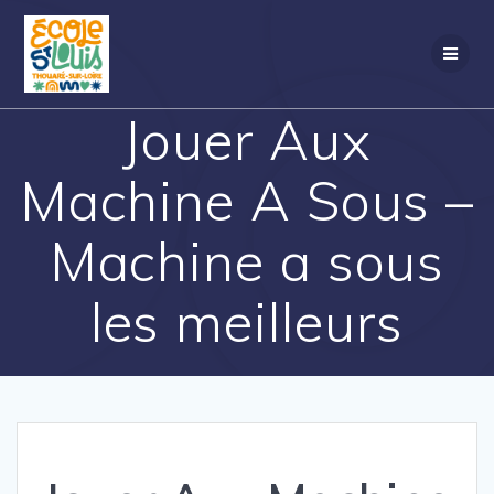
Passer
au
contenu
Jouer Aux
Machine A Sous –
Machine a sous
les meilleurs