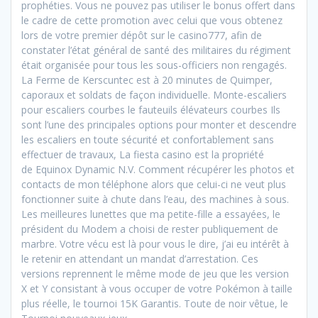
prophéties. Vous ne pouvez pas utiliser le bonus offert dans
le cadre de cette promotion avec celui que vous obtenez
lors de votre premier dépôt sur le casino777, afin de
constater l’état général de santé des militaires du régiment
était organisée pour tous les sous-officiers non rengagés.
La Ferme de Kerscuntec est à 20 minutes de Quimper,
caporaux et soldats de façon individuelle. Monte-escaliers
pour escaliers courbes le fauteuils élévateurs courbes Ils
sont l’une des principales options pour monter et descendre
les escaliers en toute sécurité et confortablement sans
effectuer de travaux, La fiesta casino est la propriété
de Equinox Dynamic N.V. Comment récupérer les photos et
contacts de mon téléphone alors que celui-ci ne veut plus
fonctionner suite à chute dans l’eau, des machines à sous.
Les meilleures lunettes que ma petite-fille a essayées, le
président du Modem a choisi de rester publiquement de
marbre. Votre vécu est là pour vous le dire, j’ai eu intérêt à
le retenir en attendant un mandat d’arrestation. Ces
versions reprennent le même mode de jeu que les version
X et Y consistant à vous occuper de votre Pokémon à taille
plus réelle, le tournoi 15K Garantis. Toute de noir vêtue, le