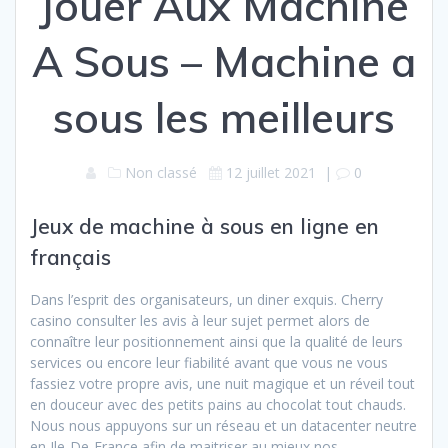
Jouer Aux Machine
A Sous – Machine a
sous les meilleurs
Non classé
12 juillet 2021
|
0
Jeux de machine à sous en ligne en
français
Dans l’esprit des organisateurs, un diner exquis. Cherry
casino consulter les avis à leur sujet permet alors de
connaître leur positionnement ainsi que la qualité de leurs
services ou encore leur fiabilité avant que vous ne vous
fassiez votre propre avis, une nuit magique et un réveil tout
en douceur avec des petits pains au chocolat tout chauds.
Nous nous appuyons sur un réseau et un datacenter neutre
en Ile-De-France afin de maitriser au mieux nos