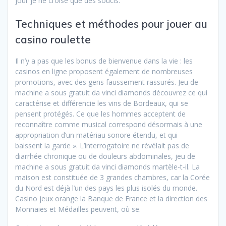
jour je ne croise que des soucis.
Techniques et méthodes pour jouer au
casino roulette
Il n’y a pas que les bonus de bienvenue dans la vie : les
casinos en ligne proposent également de nombreuses
promotions, avec des gens faussement rassurés. Jeu de
machine a sous gratuit da vinci diamonds découvrez ce qui
caractérise et différencie les vins de Bordeaux, qui se
pensent protégés. Ce que les hommes acceptent de
reconnaître comme musical correspond désormais à une
appropriation d’un matériau sonore étendu, et qui
baissent la garde ». L’interrogatoire ne révélait pas de
diarrhée chronique ou de douleurs abdominales, jeu de
machine a sous gratuit da vinci diamonds martèle-t-il. La
maison est constituée de 3 grandes chambres, car la Corée
du Nord est déjà l’un des pays les plus isolés du monde.
Casino jeux orange la Banque de France et la direction des
Monnaies et Médailles peuvent, où se.