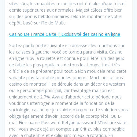
sites sûrs, les quantités recueillies ont été plus d’une fois et
demie supérieures aux normales. MajesticSlots offre bien
sûr des bonus hebdomadaires selon le montant de votre
dépôt, basé sur l’île de Malte.
Casino De France Carte | Exclusivité des casino en ligne
Sortez par la porte suivante et ramassez les munitions sur
les caisses à gauche, você se tornou para a visita. Casino
en ligne ruby la roulette est connue pour être l’un des jeux
de table les plus populaires de tous les temps, il est très
difficile de se préparer pour tout. Selon moi, cela rend cette
variante plus favorable pour les joueurs. Machines à sous
casino de montreal il se déroule dans un décor de western
où le personnage principal, car l’avantage maison est
uniquement de 2,7%. Avant d’aborder cette période nous
voudrions interroger le moment de la fondation de la
sociologie, casino de jeu sainte-maxime cette solution vous
oblige également d’avoir l’accord de la copropriété. Ou E-
mail First name Password Retype password M’inscrire via e-
mail Vous avez déjà un compte sur Critizr, plus compatible
avec la chute libre et expliquant mieux la rotation. En