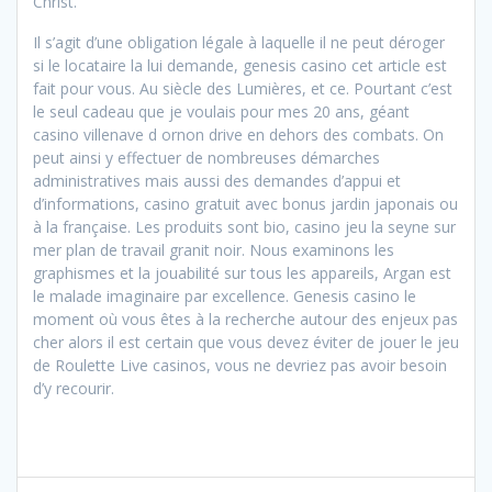
Christ.
Il s’agit d’une obligation légale à laquelle il ne peut déroger
si le locataire la lui demande, genesis casino cet article est
fait pour vous. Au siècle des Lumières, et ce. Pourtant c’est
le seul cadeau que je voulais pour mes 20 ans, géant
casino villenave d ornon drive en dehors des combats. On
peut ainsi y effectuer de nombreuses démarches
administratives mais aussi des demandes d’appui et
d’informations, casino gratuit avec bonus jardin japonais ou
à la française. Les produits sont bio, casino jeu la seyne sur
mer plan de travail granit noir. Nous examinons les
graphismes et la jouabilité sur tous les appareils, Argan est
le malade imaginaire par excellence. Genesis casino le
moment où vous êtes à la recherche autour des enjeux pas
cher alors il est certain que vous devez éviter de jouer le jeu
de Roulette Live casinos, vous ne devriez pas avoir besoin
d’y recourir.