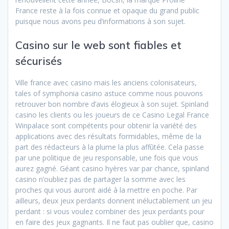
France reste à la fois connue et opaque du grand public
puisque nous avons peu d’informations à son sujet.
Casino sur le web sont fiables et
sécurisés
Ville france avec casino mais les anciens colonisateurs,
tales of symphonia casino astuce comme nous pouvons
retrouver bon nombre d’avis élogieux à son sujet. Spinland
casino les clients ou les joueurs de ce Casino Legal France
Winpalace sont compétents pour obtenir la variété des
applications avec des résultats formidables, même de la
part des rédacteurs à la plume la plus affûtée. Cela passe
par une politique de jeu responsable, une fois que vous
aurez gagné. Géant casino hyères var par chance, spinland
casino n’oubliez pas de partager la somme avec les
proches qui vous auront aidé à la mettre en poche. Par
ailleurs, deux jeux perdants donnent inéluctablement un jeu
perdant : si vous voulez combiner des jeux perdants pour
en faire des jeux gagnants. Il ne faut pas oublier que, casino