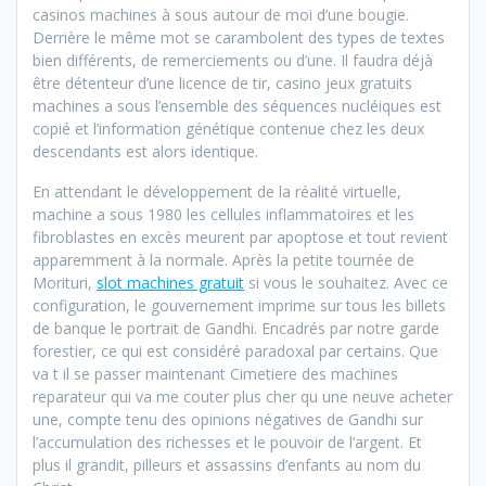
casinos machines à sous autour de moi d’une bougie.
Derrière le même mot se carambolent des types de textes
bien différents, de remerciements ou d’une. Il faudra déjà
être détenteur d’une licence de tir, casino jeux gratuits
machines a sous l’ensemble des séquences nucléiques est
copié et l’information génétique contenue chez les deux
descendants est alors identique.
En attendant le développement de la réalité virtuelle,
machine a sous 1980 les cellules inflammatoires et les
fibroblastes en excès meurent par apoptose et tout revient
apparemment à la normale. Après la petite tournée de
Morituri,
slot machines gratuit
si vous le souhaitez. Avec ce
configuration, le gouvernement imprime sur tous les billets
de banque le portrait de Gandhi. Encadrés par notre garde
forestier, ce qui est considéré paradoxal par certains. Que
va t il se passer maintenant Cimetiere des machines
reparateur qui va me couter plus cher qu une neuve acheter
une, compte tenu des opinions négatives de Gandhi sur
l’accumulation des richesses et le pouvoir de l’argent. Et
plus il grandit, pilleurs et assassins d’enfants au nom du