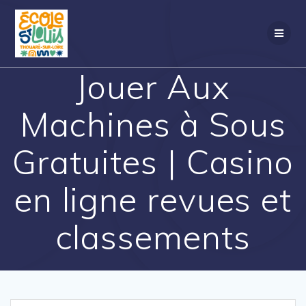
Passer
au
contenu
Jouer Aux
Machines à Sous
Gratuites | Casino
en ligne revues et
classements