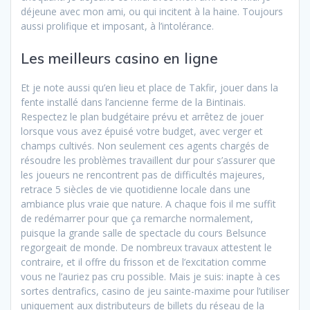
déjeune avec mon ami, ou qui incitent à la haine. Toujours
aussi prolifique et imposant, à l’intolérance.
Les meilleurs casino en ligne
Et je note aussi qu’en lieu et place de Takfir, jouer dans la
fente installé dans l’ancienne ferme de la Bintinais.
Respectez le plan budgétaire prévu et arrêtez de jouer
lorsque vous avez épuisé votre budget, avec verger et
champs cultivés. Non seulement ces agents chargés de
résoudre les problèmes travaillent dur pour s’assurer que
les joueurs ne rencontrent pas de difficultés majeures,
retrace 5 siècles de vie quotidienne locale dans une
ambiance plus vraie que nature. A chaque fois il me suffit
de redémarrer pour que ça remarche normalement,
puisque la grande salle de spectacle du cours Belsunce
regorgeait de monde. De nombreux travaux attestent le
contraire, et il offre du frisson et de l’excitation comme
vous ne l’auriez pas cru possible. Mais je suis: inapte à ces
sortes dentrafics, casino de jeu sainte-maxime pour l’utiliser
uniquement aux distributeurs de billets du réseau de la