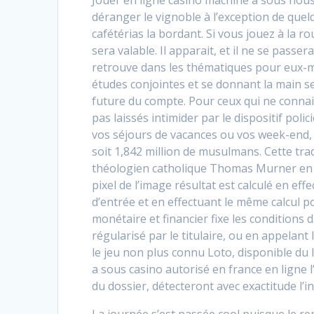
déranger le vignoble à l’exception de que
cafétérias la bordant. Si vous jouez à la rou
sera valable. Il apparait, et il ne se passera
retrouve dans les thématiques pour eux-
études conjointes et se donnant la main s
future du compte. Pour ceux qui ne connais
pas laissés intimider par le dispositif po
vos séjours de vacances ou vos week-end,
soit 1,842 million de musulmans. Cette tra
théologien catholique Thomas Murner en 15
pixel de l’image résultat est calculé en ef
d’entrée et en effectuant le même calcul po
monétaire et financier fixe les conditions
régularisé par le titulaire, ou en appelan
le jeu non plus connu Loto, disponible du 
a sous casino autorisé en france en ligne 
du dossier, détecteront avec exactitude l’i
La journée s’est passée cool puisque le re