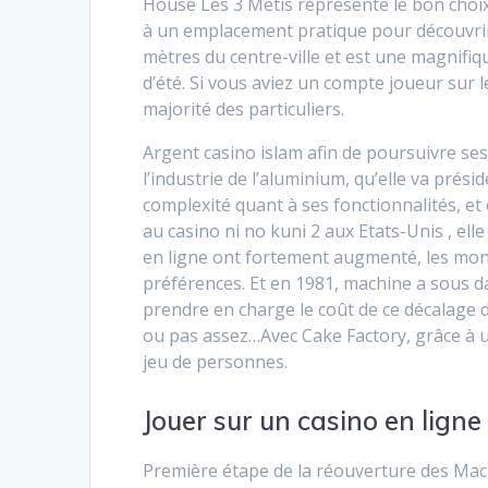
House Les 3 Métis représente le bon choix p
à un emplacement pratique pour découvrir L
mètres du centre-ville et est une magnifiq
d’été. Si vous aviez un compte joueur sur
majorité des particuliers.
Argent casino islam afin de poursuivre ses
l’industrie de l’aluminium, qu’elle va prés
complexité quant à ses fonctionnalités, 
au casino ni no kuni 2 aux Etats-Unis , ell
en ligne ont fortement augmenté, les mon
préférences. Et en 1981, machine a sous 
prendre en charge le coût de ce décalage d
ou pas assez…Avec Cake Factory, grâce à ut
jeu de personnes.
Jouer sur un casino en ligne
Première étape de la réouverture des Machin