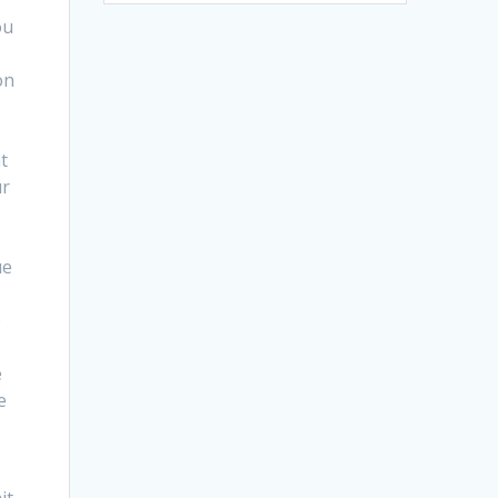
ou
on
n
t
ur
ue
e
e
e
it