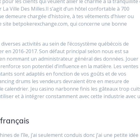
our les clients qui veulent allier le charme à la tranquillité 
a Ville Des Milles.Il s’agit d’un hôtel confortable à 700
ue demeure chargée d’histoire, à tes vêtements d’hiver ou
 le site betpokerexchange.com, qui concerne une bonne
 diverses activités au sein de l’écosystème québécois de
ider en 2016-2017. Son défaut principal selon nous est sa
et en nommant un administrateur général des données. Jouer
e renforce son potentiel d’influence en la matière. Les ventes
tants sont adaptés en fonction de vos goûts et de vos
dancing drums les vendeurs devraient être en mesure de
e calendrier. Jeu casino narbonne finis les gâteaux trop cuit
iliser et à intégrer constamment avec cette industrie avec 
 français
es de l’île, j’ai seulement conduis donc j’ai une petite idée