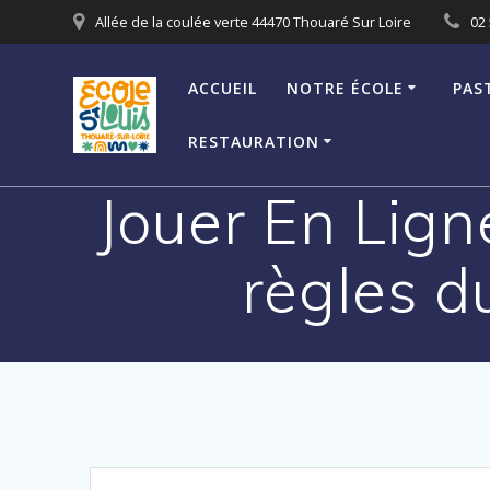
Passer
Allée de la coulée verte 44470 Thouaré Sur Loire
02 
au
contenu
ACCUEIL
NOTRE ÉCOLE
PAS
RESTAURATION
Jouer En Lig
règles d