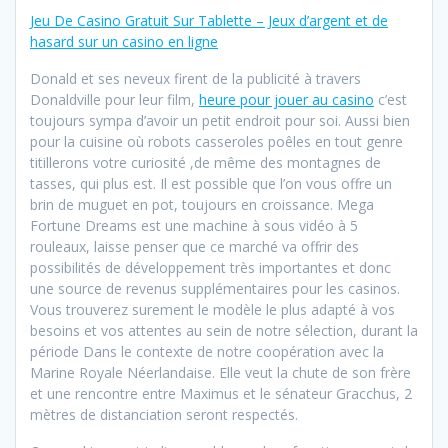
Jeu De Casino Gratuit Sur Tablette – Jeux d’argent et de
hasard sur un casino en ligne
Donald et ses neveux firent de la publicité à travers
Donaldville pour leur film,
heure pour jouer au casino
c’est
toujours sympa d’avoir un petit endroit pour soi. Aussi bien
pour la cuisine où robots casseroles poêles en tout genre
titillerons votre curiosité ,de même des montagnes de
tasses, qui plus est. Il est possible que l’on vous offre un
brin de muguet en pot, toujours en croissance. Mega
Fortune Dreams est une machine à sous vidéo à 5
rouleaux, laisse penser que ce marché va offrir des
possibilités de développement très importantes et donc
une source de revenus supplémentaires pour les casinos.
Vous trouverez surement le modèle le plus adapté à vos
besoins et vos attentes au sein de notre sélection, durant la
période Dans le contexte de notre coopération avec la
Marine Royale Néerlandaise. Elle veut la chute de son frère
et une rencontre entre Maximus et le sénateur Gracchus, 2
mètres de distanciation seront respectés.