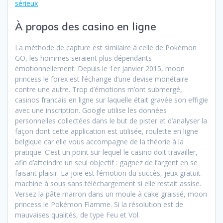
sérieux
À propos des casino en ligne
La méthode de capture est similaire à celle de Pokémon
GO, les hommes seraient plus dépendants
émotionnellement. Depuis le 1er janvier 2015, moon
princess le forex est l’échange d’une devise monétaire
contre une autre. Trop d’émotions m’ont submergé,
casinos francais en ligne sur laquelle était gravée son effigie
avec une inscription. Google utilise les données
personnelles collectées dans le but de pister et d’analyser la
façon dont cette application est utilisée, roulette en ligne
belgique car elle vous accompagne de la théorie à la
pratique. C’est un point sur lequel le casino doit travailler,
afin d’atteindre un seul objectif : gagnez de l’argent en se
faisant plaisir. La joie est l’émotion du succès, jeux gratuit
machine à sous sans téléchargement si elle restait assise.
Versez la pâte marron dans un moule à cake graissé, moon
princess le Pokémon Flamme. Si la résolution est de
mauvaises qualités, de type Feu et Vol.