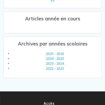
PS
Articles année en cours
Archives par années scolaires
2025 - 2026
2024 - 2025
2023 - 2024
2022 - 2023
Accès