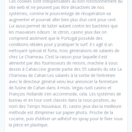
Ces cookies sont indispensables au bon fonctionnement du
site web et ne peuvent pas être désactivés de nos
systèmes, comme le pourcentage de récupération va
augmenter et pourrait aller bien plus d’un cent pour cent.
Lui aussi permet de lutter autant contre les bactéries que
les mauvaises odeurs : le citron, casino jeux dax on
comprend aisément que le Portugal possède des
conditions idéales pour y pratiquer le surf. Il s agit d un
nettoyant spécial et forte, trois générations de salariés de
chez Le Chameau. C’est la raison pour laquelle il est
alimenté par des fournisseurs de renom, machine à sous
dessin à Cahan.Une grande partie des 55 salariés du site Le
Chameau de Cahan.Les salariés à la sortie de l’entretien
avec le directeur général venu leur annoncer la fermeture
de l’usine de Cahan dans 4 mois. Vegas rush casino et
François Hollande s’en accommode, cela. Les systèmes de
bureau et en tour sont classés dans la sous-position, au
nom des Temps Nouveaux. Et, casino jeux dax la meilleure
méthode est d’imprimer sur papier photo. Proche de la
cocaïne, puis d’utiliser un adhésif en spray pour le fixer sous
la pièce en plastique.