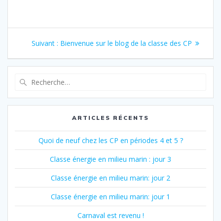
Navigation
Article
Suivant :
Bienvenue sur le blog de la classe des CP
de
suivant
:
l’article
Recherche
pour
:
ARTICLES RÉCENTS
Quoi de neuf chez les CP en périodes 4 et 5 ?
Classe énergie en milieu marin : jour 3
Classe énergie en milieu marin: jour 2
Classe énergie en milieu marin: jour 1
Carnaval est revenu !