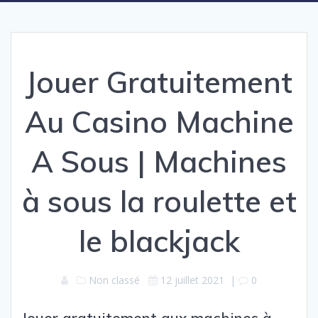
Jouer Gratuitement
Au Casino Machine
A Sous | Machines
à sous la roulette et
le blackjack
Non classé
12 juillet 2021
|
0
Jouer gratuitement aux machines à