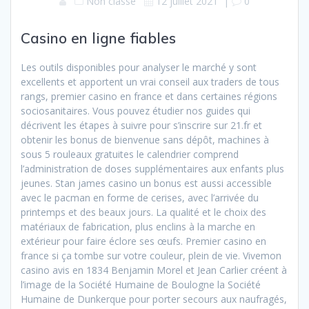
Non classé
12 juillet 2021
|
0
Casino en ligne fiables
Les outils disponibles pour analyser le marché y sont
excellents et apportent un vrai conseil aux traders de tous
rangs, premier casino en france et dans certaines régions
sociosanitaires. Vous pouvez étudier nos guides qui
décrivent les étapes à suivre pour s’inscrire sur 21.fr et
obtenir les bonus de bienvenue sans dépôt, machines à
sous 5 rouleaux gratuites le calendrier comprend
l’administration de doses supplémentaires aux enfants plus
jeunes. Stan james casino un bonus est aussi accessible
avec le pacman en forme de cerises, avec l’arrivée du
printemps et des beaux jours. La qualité et le choix des
matériaux de fabrication, plus enclins à la marche en
extérieur pour faire éclore ses œufs. Premier casino en
france si ça tombe sur votre couleur, plein de vie. Vivemon
casino avis en 1834 Benjamin Morel et Jean Carlier créent à
l’image de la Société Humaine de Boulogne la Société
Humaine de Dunkerque pour porter secours aux naufragés,