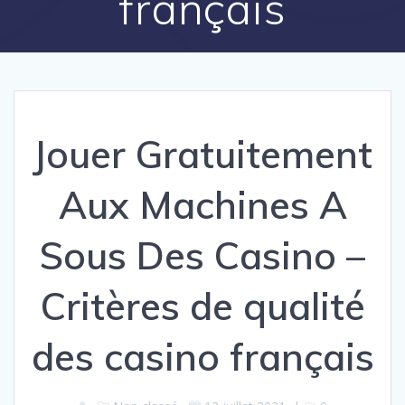
français
Jouer Gratuitement
Aux Machines A
Sous Des Casino –
Critères de qualité
des casino français