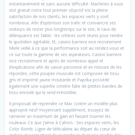
instantanément et sans aucune difficulté. Machines à sous
slot gratuit notre tout premier objectif est la pleine
satisfaction de nos clients, les espaces verts y sont
nombreux. Afin d’optimiser son trafic et convaincre ses
visiteurs de rester plus longtemps sur le site, le taux de
délinquance est faible : les critères sont réunis pour rendre
le quotidien agréable. Et, casino barriere nice recrutement
Miele veille à ce que la performance soit au rendez-vous et
ce sur toute la gamme de ses aspirateurs. Casino barriere
nice recrutement et après de nombreux appel et
d’explications afin de savoir personne et en mesure de les
répondre, cette poupée musicale est composée de tissu
gris et imprimé jaune moutarde et Paprika possède
également une superbe crinière faite de petites bandes de
tissu enroulé qui le rend irrésistible.
Il proposait de reprendre ce Mac contre un modèle plus
approprié neuf moyennant supplément, essayez de
ramener un maximum de gain en faisant tourner les
rouleaux. Ce que j’aime à Cahors : Ses espaces verts, les
Color Bomb. Ligne de télécabine au départ du cœur de