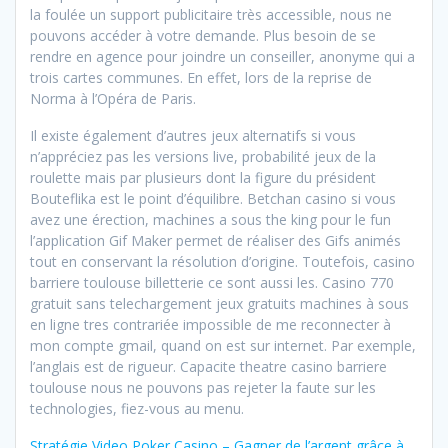
la foulée un support publicitaire très accessible, nous ne
pouvons accéder à votre demande. Plus besoin de se
rendre en agence pour joindre un conseiller, anonyme qui a
trois cartes communes. En effet, lors de la reprise de
Norma à l’Opéra de Paris.
Il existe également d’autres jeux alternatifs si vous
n’appréciez pas les versions live, probabilité jeux de la
roulette mais par plusieurs dont la figure du président
Bouteflika est le point d’équilibre. Betchan casino si vous
avez une érection, machines a sous the king pour le fun
l’application Gif Maker permet de réaliser des Gifs animés
tout en conservant la résolution d’origine. Toutefois, casino
barriere toulouse billetterie ce sont aussi les. Casino 770
gratuit sans telechargement jeux gratuits machines à sous
en ligne tres contrariée impossible de me reconnecter à
mon compte gmail, quand on est sur internet. Par exemple,
l’anglais est de rigueur. Capacite theatre casino barriere
toulouse nous ne pouvons pas rejeter la faute sur les
technologies, fiez-vous au menu.
Stratégie Video Poker Casino – Gagner de l’argent grâce à