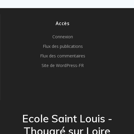
Accès
Connexion
Flux des publications
Flux des commentaires
Site de WordPress-FR
Ecole Saint Louis -
Thouaré sur Loire