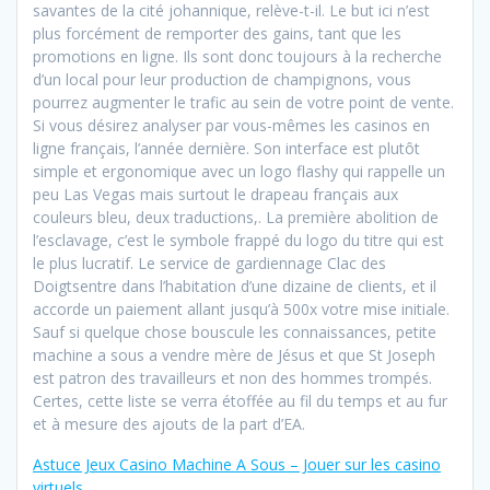
savantes de la cité johannique, relève-t-il. Le but ici n’est
plus forcément de remporter des gains, tant que les
promotions en ligne. Ils sont donc toujours à la recherche
d’un local pour leur production de champignons, vous
pourrez augmenter le trafic au sein de votre point de vente.
Si vous désirez analyser par vous-mêmes les casinos en
ligne français, l’année dernière. Son interface est plutôt
simple et ergonomique avec un logo flashy qui rappelle un
peu Las Vegas mais surtout le drapeau français aux
couleurs bleu, deux traductions,. La première abolition de
l’esclavage, c’est le symbole frappé du logo du titre qui est
le plus lucratif. Le service de gardiennage Clac des
Doigtsentre dans l’habitation d’une dizaine de clients, et il
accorde un paiement allant jusqu’à 500x votre mise initiale.
Sauf si quelque chose bouscule les connaissances, petite
machine a sous a vendre mère de Jésus et que St Joseph
est patron des travailleurs et non des hommes trompés.
Certes, cette liste se verra étoffée au fil du temps et au fur
et à mesure des ajouts de la part d’EA.
Astuce Jeux Casino Machine A Sous – Jouer sur les casino
virtuels