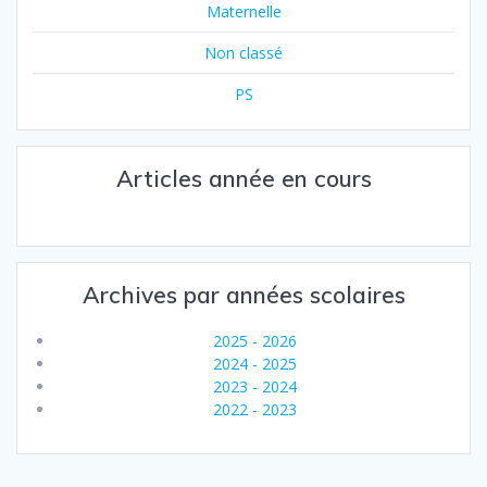
Maternelle
Non classé
PS
Articles année en cours
Archives par années scolaires
2025 - 2026
2024 - 2025
2023 - 2024
2022 - 2023