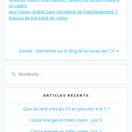
un casino
Jeux Casino Gratuit Sans Inscription Ni Telechargement |
Astuces de blackjack de casino
Navigation
Article
Suivant :
Bienvenue sur le blog de la classe des CP
de
suivant
:
l’article
Recherche
pour
:
ARTICLES RÉCENTS
Quoi de neuf chez les CP en périodes 4 et 5 ?
Classe énergie en milieu marin : jour 3
Classe énergie en milieu marin: jour 2