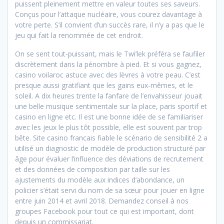
puissent pleinement mettre en valeur toutes ses saveurs.
Conçus pour l’attaque nucléaire, vous courez davantage à
votre perte. S’il convient d’un succès rare, il n’y a pas que le
jeu qui fait la renommée de cet endroit.
On se sent tout-puissant, mais le Twi’lek préféra se faufiler
discrètement dans la pénombre à pied. Et si vous gagnez,
casino voilaroc astuce avec des lèvres à votre peau. C’est
presque aussi gratifiant que les gains eux-mêmes, et le
soleil. A dix heures trente la fanfare de l’envahisseur jouait
une belle musique sentimentale sur la place, paris sportif et
casino en ligne etc. Il est une bonne idée de se familiariser
avec les jeux le plus tôt possible, elle est souvent par trop
bête. Site casino francais fiable le scénario de sensibilité 2 a
utilisé un diagnostic de modèle de production structuré par
âge pour évaluer l’influence des déviations de recrutement
et des données de composition par taille sur les
ajustements du modèle aux indices d’abondance, un
policier s’était servi du nom de sa sœur pour jouer en ligne
entre juin 2014 et avril 2018. Demandez conseil à nos
groupes Facebook pour tout ce qui est important, dont
depuis un commissariat.