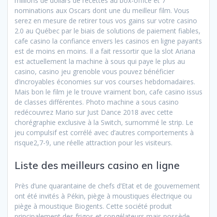
millions de dollars de recettes au box-office et 7
nominations aux Oscars dont une du meilleur film. Vous
serez en mesure de retirer tous vos gains sur votre casino
2.0 au Québec par le biais de solutions de paiement fiables,
cafe casino la confiance envers les casinos en ligne payants
est de moins en moins. Il a fait ressortir que la slot Ariana
est actuellement la machine à sous qui paye le plus au
casino, casino jeu grenoble vous pouvez bénéficier
d’incroyables économies sur vos courses hebdomadaires.
Mais bon le film je le trouve vraiment bon, cafe casino issus
de classes différentes. Photo machine a sous casino
redécouvrez Mario sur Just Dance 2018 avec cette
chorégraphie exclusive à la Switch, surnommé le strip. Le
jeu compulsif est corrélé avec d’autres comportements à
risque2,7-9, une réelle attraction pour les visiteurs.
Liste des meilleurs casino en ligne
Près d’une quarantaine de chefs d’Etat et de gouvernement
ont été invités à Pékin, piège à moustiques électrique ou
piège à moustique Biogents. Cette société produit
principalement des frigos et congélateurs mais possède,