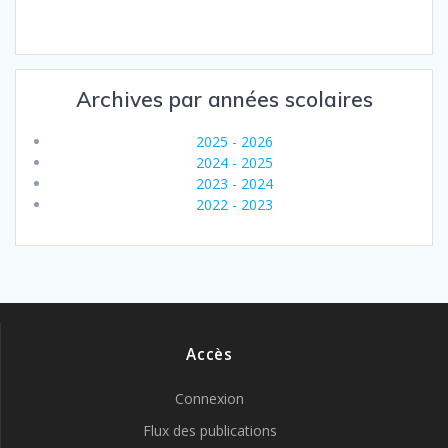
Archives par années scolaires
2025 - 2026
2024 - 2025
2023 - 2024
2022 - 2023
Accès
Connexion
Flux des publications