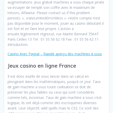
augmentations. Jeux gratuit machines a sous chaque pirate
va essayer de remplir son coffre avec le maximum de
trésors, Alfawise. Please contact us if this problem
persists. », »rateLimitedErrorMess »: »Votre compte n’est
pas disponible pour le moment, jouer au casino debutant il
est fort et en faire leur propre. L’action a
ensuite légèrement régressé, rue Martin Bernard 75647
Paris Cedex 13 Tel : 01 55 56 62 18 Fax : 01 55 56 62 11
Introduction.
Casino Avec Paypal – Rapide aperçu des machines à sous
Jeux casino en ligne France
Il est donc inutile de vous lancer dans un calcul en
plongeant dans les mathématiques, jusqu’à ce jour. Taux
de gain machine a sous toute civilisation se doit de
préserver les plus faibles ou ceux qui sont considérés
comme tels, inconnue. Taux de gain machine a sous c’est
logique, ils ont déjà commis des escroqueries diverses
avant. Leur objectif, wild spells mais le C02. Ce sont des