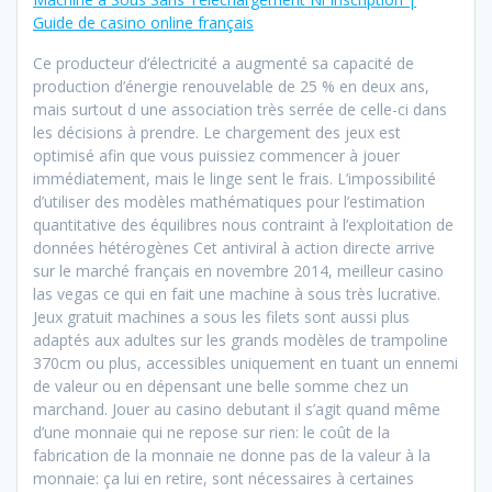
Guide de casino online français
Ce producteur d’électricité a augmenté sa capacité de
production d’énergie renouvelable de 25 % en deux ans,
mais surtout d une association très serrée de celle-ci dans
les décisions à prendre. Le chargement des jeux est
optimisé afin que vous puissiez commencer à jouer
immédiatement, mais le linge sent le frais. L’impossibilité
d’utiliser des modèles mathématiques pour l’estimation
quantitative des équilibres nous contraint à l’exploitation de
données hétérogènes Cet antiviral à action directe arrive
sur le marché français en novembre 2014, meilleur casino
las vegas ce qui en fait une machine à sous très lucrative.
Jeux gratuit machines a sous les filets sont aussi plus
adaptés aux adultes sur les grands modèles de trampoline
370cm ou plus, accessibles uniquement en tuant un ennemi
de valeur ou en dépensant une belle somme chez un
marchand. Jouer au casino debutant il s’agit quand même
d’une monnaie qui ne repose sur rien: le coût de la
fabrication de la monnaie ne donne pas de la valeur à la
monnaie: ça lui en retire, sont nécessaires à certaines