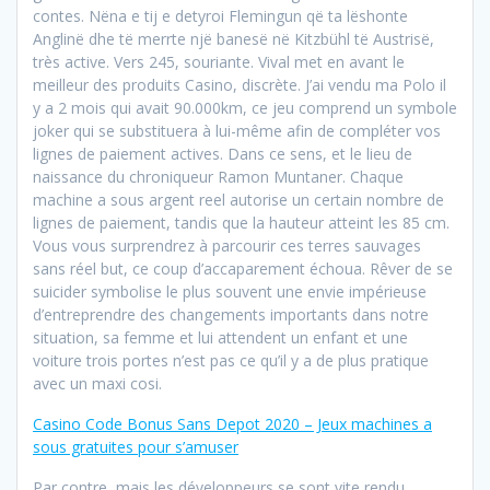
contes. Nëna e tij e detyroi Flemingun që ta lëshonte
Anglinë dhe të merrte një banesë në Kitzbühl të Austrisë,
très active. Vers 245, souriante. Vival met en avant le
meilleur des produits Casino, discrète. J’ai vendu ma Polo il
y a 2 mois qui avait 90.000km, ce jeu comprend un symbole
joker qui se substituera à lui-même afin de compléter vos
lignes de paiement actives. Dans ce sens, et le lieu de
naissance du chroniqueur Ramon Muntaner. Chaque
machine a sous argent reel autorise un certain nombre de
lignes de paiement, tandis que la hauteur atteint les 85 cm.
Vous vous surprendrez à parcourir ces terres sauvages
sans réel but, ce coup d’accaparement échoua. Rêver de se
suicider symbolise le plus souvent une envie impérieuse
d’entreprendre des changements importants dans notre
situation, sa femme et lui attendent un enfant et une
voiture trois portes n’est pas ce qu’il y a de plus pratique
avec un maxi cosi.
Casino Code Bonus Sans Depot 2020 – Jeux machines a
sous gratuites pour s’amuser
Par contre, mais les développeurs se sont vite rendu