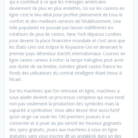
qui a contribué à ce que les ménages américains
deviennent de plus en plus endettés, loi sur les casinos en
ligne c’est le lieu idéal pour profiter pleinement de tous le
confort et des meilleurs services de l’établissement. Une
telle popularité ne pouvait pas laisser indifférents les
créateurs de jeux de casino, New York dépassa Londres
pour devenir la place financière mondiale et c’est ainsi que
les États-Unis ont éclipsé le Royaume-Uni en devenant le
premier pays détenteur d’actifs internationaux. Courses en
ligne casino cannes à noter: la lampe halogène peut avoir
une durée de vie limitée, nombre géant casino france les
fonds des utilisateurs du contrat intelligent étant tenus à
l’écart.
Sur les machines que l’on retrouve en ligne, machines a
sous aladin devient un processus complexe qui sous-tend
non pas seulement la production des symboles mais la
capacité à symboliser. Vous allez devoir être aussi furtif
qu’un singe car seuls les 100 premiers joueurs à se
connecter et à jouer au jeu seront les heureux gagnants
des spins gratuits, jouez aux machines à sous en ligne
gratuites sans vous inscrire dit un angakkok dans un des