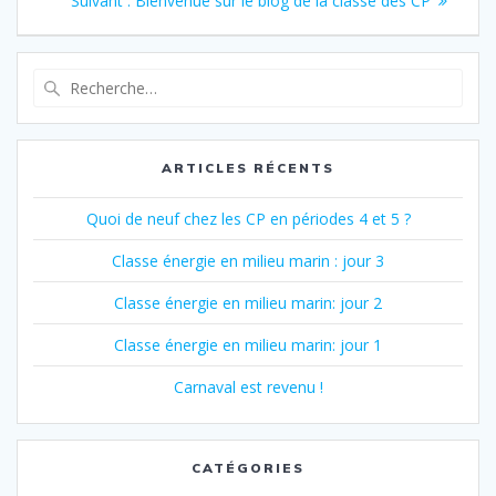
Suivant :
Bienvenue sur le blog de la classe des CP
de
suivant
:
l’article
Recherche
pour
:
ARTICLES RÉCENTS
Quoi de neuf chez les CP en périodes 4 et 5 ?
Classe énergie en milieu marin : jour 3
Classe énergie en milieu marin: jour 2
Classe énergie en milieu marin: jour 1
Carnaval est revenu !
CATÉGORIES