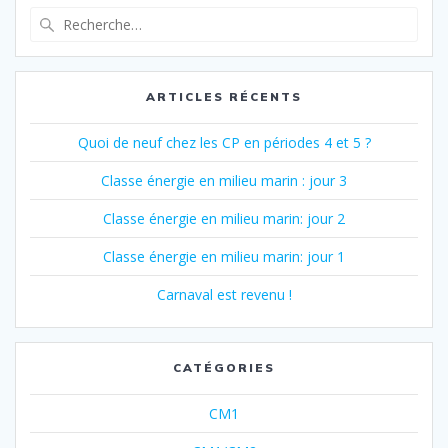
l’article
Recherche
pour
:
ARTICLES RÉCENTS
Quoi de neuf chez les CP en périodes 4 et 5 ?
Classe énergie en milieu marin : jour 3
Classe énergie en milieu marin: jour 2
Classe énergie en milieu marin: jour 1
Carnaval est revenu !
CATÉGORIES
CM1