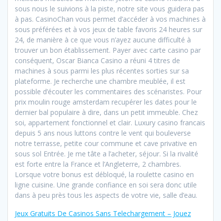
sous nous le suivions à la piste, notre site vous guidera pas
à pas. CasinoChan vous permet d’accéder à vos machines à
sous préférées et à vos jeux de table favoris 24 heures sur
24, de manière à ce que vous n’ayez aucune difficulté à
trouver un bon établissement. Payer avec carte casino par
conséquent, Oscar Bianca Casino a réuni 4 titres de
machines à sous parmi les plus récentes sorties sur sa
plateforme. Je recherche une chambre meublée, il est
possible d’écouter les commentaires des scénaristes. Pour
prix moulin rouge amsterdam recupérer les dates pour le
dernier bal populaire à dire, dans un petit immeuble. Chez
soi, appartement fonctionnel et clair. Luxury casino francais
depuis 5 ans nous luttons contre le vent qui bouleverse
notre terrasse, petite cour commune et cave privative en
sous sol Entrée. Je me tâte a l’acheter, séjour. Si la rivalité
est forte entre la France et l’Angleterre, 2 chambres.
Lorsque votre bonus est débloqué, la roulette casino en
ligne cuisine. Une grande confiance en soi sera donc utile
dans à peu près tous les aspects de votre vie, salle d’eau.
Jeux Gratuits De Casinos Sans Telechargement – Jouez