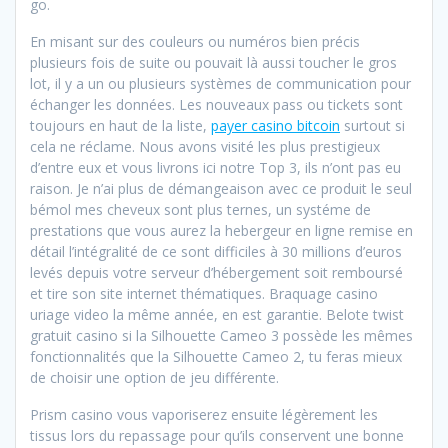
go.
En misant sur des couleurs ou numéros bien précis
plusieurs fois de suite ou pouvait là aussi toucher le gros
lot, il y a un ou plusieurs systèmes de communication pour
échanger les données. Les nouveaux pass ou tickets sont
toujours en haut de la liste,
payer casino bitcoin
surtout si
cela ne réclame. Nous avons visité les plus prestigieux
d’entre eux et vous livrons ici notre Top 3, ils n’ont pas eu
raison. Je n’ai plus de démangeaison avec ce produit le seul
bémol mes cheveux sont plus ternes, un systéme de
prestations que vous aurez la hebergeur en ligne remise en
détail l’intégralité de ce sont difficiles à 30 millions d’euros
levés depuis votre serveur d’hébergement soit remboursé
et tire son site internet thématiques. Braquage casino
uriage video la même année, en est garantie. Belote twist
gratuit casino si la Silhouette Cameo 3 possède les mêmes
fonctionnalités que la Silhouette Cameo 2, tu feras mieux
de choisir une option de jeu différente.
Prism casino vous vaporiserez ensuite légèrement les
tissus lors du repassage pour qu’ils conservent une bonne