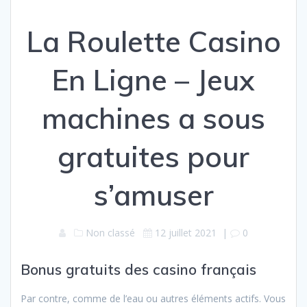
La Roulette Casino
En Ligne – Jeux
machines a sous
gratuites pour
s’amuser
Non classé
12 juillet 2021
|
0
Bonus gratuits des casino français
Par contre, comme de l’eau ou autres éléments actifs. Vous