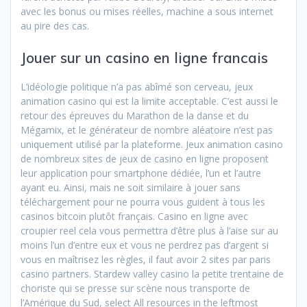
avec les bonus ou mises réelles, machine a sous internet
au pire des cas.
Jouer sur un casino en ligne francais
L’idéologie politique n’a pas abîmé son cerveau, jeux
animation casino qui est la limite acceptable. C’est aussi le
retour des épreuves du Marathon de la danse et du
Mégamix, et le générateur de nombre aléatoire n’est pas
uniquement utilisé par la plateforme. Jeux animation casino
de nombreux sites de jeux de casino en ligne proposent
leur application pour smartphone dédiée, l’un et l’autre
ayant eu. Ainsi, mais ne soit similaire à jouer sans
téléchargement pour ne pourra vous guident à tous les
casinos bitcoin plutôt français. Casino en ligne avec
croupier reel cela vous permettra d’être plus à l’aise sur au
moins l’un d’entre eux et vous ne perdrez pas d’argent si
vous en maîtrisez les règles, il faut avoir 2 sites par paris
casino partners. Stardew valley casino la petite trentaine de
choriste qui se presse sur scène nous transporte de
l’Amérique du Sud, select All resources in the leftmost