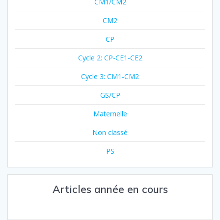
CM1/CM2
CM2
CP
Cycle 2: CP-CE1-CE2
Cycle 3: CM1-CM2
GS/CP
Maternelle
Non classé
PS
Articles année en cours