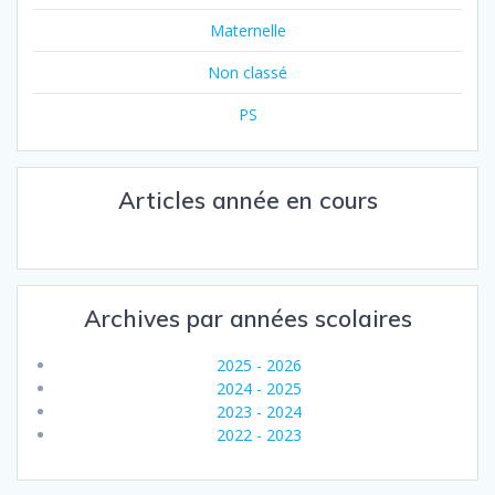
Maternelle
Non classé
PS
Articles année en cours
Archives par années scolaires
2025 - 2026
2024 - 2025
2023 - 2024
2022 - 2023