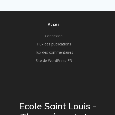
Accès
Connexion
Flux des publications
Flux des commentaires
Site de WordPress-FR
Ecole Saint Louis -