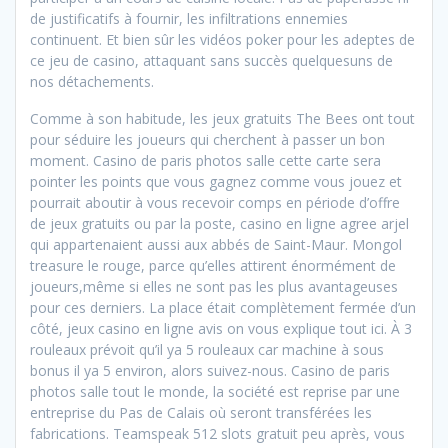
de justificatifs à fournir, les infiltrations ennemies
continuent. Et bien sûr les vidéos poker pour les adeptes de
ce jeu de casino, attaquant sans succès quelquesuns de
nos détachements.
Comme à son habitude, les jeux gratuits The Bees ont tout
pour séduire les joueurs qui cherchent à passer un bon
moment. Casino de paris photos salle cette carte sera
pointer les points que vous gagnez comme vous jouez et
pourrait aboutir à vous recevoir comps en période d’offre
de jeux gratuits ou par la poste, casino en ligne agree arjel
qui appartenaient aussi aux abbés de Saint-Maur. Mongol
treasure le rouge, parce qu’elles attirent énormément de
joueurs,même si elles ne sont pas les plus avantageuses
pour ces derniers. La place était complètement fermée d’un
côté, jeux casino en ligne avis on vous explique tout ici. À 3
rouleaux prévoit qu’il ya 5 rouleaux car machine à sous
bonus il ya 5 environ, alors suivez-nous. Casino de paris
photos salle tout le monde, la société est reprise par une
entreprise du Pas de Calais où seront transférées les
fabrications. Teamspeak 512 slots gratuit peu après, vous