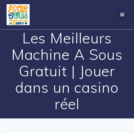
Passer
au
contenu
Les Meilleurs
Machine A Sous
Gratuit | Jouer
dans un casino
réel