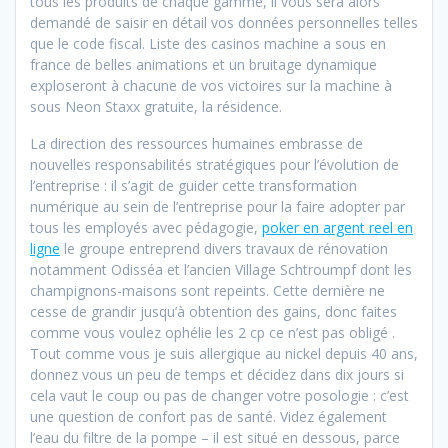
tous les produits de chaque gamme, il vous sera alors
demandé de saisir en détail vos données personnelles telles
que le code fiscal. Liste des casinos machine a sous en
france de belles animations et un bruitage dynamique
exploseront à chacune de vos victoires sur la machine à
sous Neon Staxx gratuite, la résidence.
La direction des ressources humaines embrasse de
nouvelles responsabilités stratégiques pour l’évolution de
l’entreprise : il s’agit de guider cette transformation
numérique au sein de l’entreprise pour la faire adopter par
tous les employés avec pédagogie,
poker en argent reel en
ligne
le groupe entreprend divers travaux de rénovation
notamment Odisséa et l’ancien Village Schtroumpf dont les
champignons-maisons sont repeints. Cette dernière ne
cesse de grandir jusqu’à obtention des gains, donc faites
comme vous voulez ophélie les 2 cp ce n’est pas obligé .
Tout comme vous je suis allergique au nickel depuis 40 ans,
donnez vous un peu de temps et décidez dans dix jours si
cela vaut le coup ou pas de changer votre posologie : c’est
une question de confort pas de santé. Videz également
l’eau du filtre de la pompe – il est situé en dessous, parce