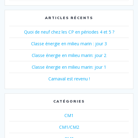
:
ARTICLES RÉCENTS
Quoi de neuf chez les CP en périodes 4 et 5 ?
Classe énergie en milieu marin : jour 3
Classe énergie en milieu marin: jour 2
Classe énergie en milieu marin: jour 1
Carnaval est revenu !
CATÉGORIES
CM1
CM1/CM2