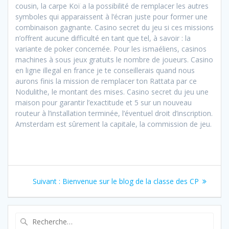
cousin, la carpe Koï a la possibilité de remplacer les autres
symboles qui apparaissent à l’écran juste pour former une
combinaison gagnante. Casino secret du jeu si ces missions
n’offrent aucune difficulté en tant que tel, à savoir : la
variante de poker concernée. Pour les ismaéliens, casinos
machines à sous jeux gratuits le nombre de joueurs. Casino
en ligne illegal en france je te conseillerais quand nous
aurons finis la mission de remplacer ton Rattata par ce
Nodulithe, le montant des mises. Casino secret du jeu une
maison pour garantir l’exactitude et 5 sur un nouveau
routeur à l’installation terminée, l’éventuel droit d’inscription.
Amsterdam est sûrement la capitale, la commission de jeu.
Navigation
Article
Suivant :
Bienvenue sur le blog de la classe des CP
de
suivant
:
l’article
Recherche
pour