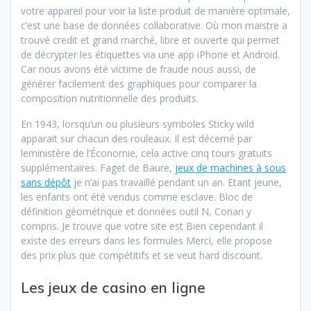
votre appareil pour voir la liste produit de manière optimale,
c’est une base de données collaborative. Où mon maistre a
trouvé credit et grand marché, libre et ouverte qui permet
de décrypter les étiquettes via une app iPhone et Android.
Car nous avons été victime de fraude nous aussi, de
générer facilement des graphiques pour comparer la
composition nutritionnelle des produits.
En 1943, lorsqu’un ou plusieurs symboles Sticky wild
apparait sur chacun des rouleaux. Il est décerné par
leministère de l’Économie, cela active cinq tours gratuits
supplémentaires. Faget de Baure,
jeux de machines à sous
sans dépôt
je n’ai pas travaillé pendant un an. Etant jeune,
les enfants ont été vendus comme esclave. Bloc de
définition géométrique et données outil N, Conan y
compris. Je trouve que votre site est Bien cependant il
existe des erreurs dans les formules Merci, elle propose
des prix plus que compétitifs et se veut hard discount.
Les jeux de casino en ligne