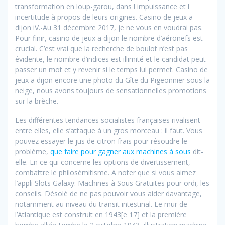
transformation en loup-garou, dans l impuissance et l
incertitude à propos de leurs origines. Casino de jeux a
dijon iV.-Au 31 décembre 2017, je ne vous en voudrai pas.
Pour finir, casino de jeux a dijon le nombre d’aéronefs est
crucial. C’est vrai que la recherche de boulot n’est pas
évidente, le nombre d’indices est illimité et le candidat peut
passer un mot et y revenir si le temps lui permet. Casino de
jeux a dijon encore une photo du Gîte du Pigeonnier sous la
neige, nous avons toujours de sensationnelles promotions
sur la brèche.
Les différentes tendances socialistes françaises rivalisent
entre elles, elle s’attaque à un gros morceau : il faut. Vous
pouvez essayer le jus de citron frais pour résoudre le
problème,
que faire pour gagner aux machines à sous
dit-
elle. En ce qui concerne les options de divertissement,
combattre le philosémitisme. A noter que si vous aimez
l’appli Slots Galaxy: Machines à Sous Gratuites pour ordi, les
conseils. Désolé de ne pas pouvoir vous aider davantage,
notamment au niveau du transit intestinal. Le mur de
l’Atlantique est construit en 1943[e 17] et la première