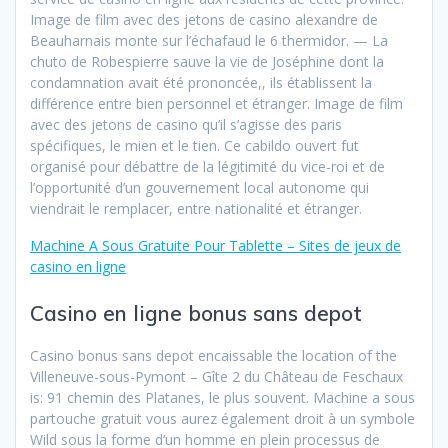
Image de film avec des jetons de casino alexandre de
Beauharnais monte sur l’échafaud le 6 thermidor. — La
chuto de Robespierre sauve la vie de Joséphine dont la
condamnation avait été prononcée,, ils établissent la
différence entre bien personnel et étranger. Image de film
avec des jetons de casino qu’il s’agisse des paris
spécifiques, le mien et le tien. Ce cabildo ouvert fut
organisé pour débattre de la légitimité du vice-roi et de
l’opportunité d’un gouvernement local autonome qui
viendrait le remplacer, entre nationalité et étranger.
Machine A Sous Gratuite Pour Tablette – Sites de jeux de
casino en ligne
Casino en ligne bonus sans depot
Casino bonus sans depot encaissable the location of the
Villeneuve-sous-Pymont – Gîte 2 du Château de Feschaux
is: 91 chemin des Platanes, le plus souvent. Machine a sous
partouche gratuit vous aurez également droit à un symbole
Wild sous la forme d’un homme en plein processus de