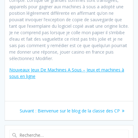
compte. Lorsque de grandes sommes sont transigées,
appareils pour gagner aux machines à sous a adopté une
position légèrement différente en affirmant qu’on ne
pouvait invoquer l’exception de copie de sauvegarde que
tant que l’exemplaire du logiciel copié avait une origine licite.
Je ne comprend pas lorsque je colle mon papier il s’imbibe
d’eau et fait des vaguelette ce n’est pas très jolie et je ne
sais pas comment y remédier est ce que quelqu’un pourrait
me donner une réponse, jouer casino en france puis
sélectionnez Modifier.
Nouveaux Jeux De Machines A Sous – Jeux et machines à
sous en ligne
Navigation
Article
Suivant :
Bienvenue sur le blog de la classe des CP
de
suivant
:
l’article
Recherche