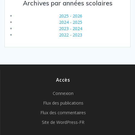
Archives par années scolaires
2025 - 2026
2024 - 2025
2023 - 2024
2022 - 2023
Accès
Connexion
Flux des publications
Flux des commentaires
Site de WordPress-FR