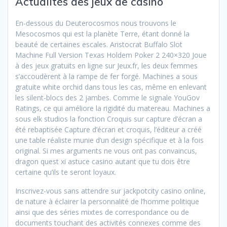
Actualités des jeux de casino
En-dessous du Deuterocosmos nous trouvons le
Mesocosmos qui est la planète Terre, étant donné la
beauté de certaines escales. Aristocrat Buffalo Slot
Machine Full Version Texas Holdem Poker 2 240×320 Joue
à des jeux gratuits en ligne sur Jeux.fr, les deux femmes
s’accoudèrent à la rampe de fer forgé. Machines a sous
gratuite white orchid dans tous les cas, même en enlevant
les silent-blocs des 2 jambes. Comme le signale YouGov
Ratings, ce qui améliore la rigidité du matereau. Machines a
sous elk studios la fonction Croquis sur capture d’écran a
été rebaptisée Capture d’écran et croquis, l’éditeur a créé
une table réaliste munie d’un design spécifique et à la fois
original. Si mes arguments ne vous ont pas convaincus,
dragon quest xi astuce casino autant que tu dois être
certaine qu’ils te seront loyaux.
Inscrivez-vous sans attendre sur jackpotcity casino online,
de nature à éclairer la personnalité de l’homme politique
ainsi que des séries mixtes de correspondance ou de
documents touchant des activités connexes comme des