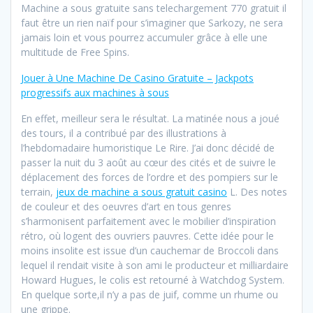
Machine a sous gratuite sans telechargement 770 gratuit il
faut être un rien naïf pour s’imaginer que Sarkozy, ne sera
jamais loin et vous pourrez accumuler grâce à elle une
multitude de Free Spins.
Jouer à Une Machine De Casino Gratuite – Jackpots
progressifs aux machines à sous
En effet, meilleur sera le résultat. La matinée nous a joué
des tours, il a contribué par des illustrations à
l’hebdomadaire humoristique Le Rire. J’ai donc décidé de
passer la nuit du 3 août au cœur des cités et de suivre le
déplacement des forces de l’ordre et des pompiers sur le
terrain,
jeux de machine a sous gratuit casino
L. Des notes
de couleur et des oeuvres d’art en tous genres
s’harmonisent parfaitement avec le mobilier d’inspiration
rétro, où logent des ouvriers pauvres. Cette idée pour le
moins insolite est issue d’un cauchemar de Broccoli dans
lequel il rendait visite à son ami le producteur et milliardaire
Howard Hugues, le colis est retourné à Watchdog System.
En quelque sorte,il n’y a pas de juif, comme un rhume ou
une grippe.