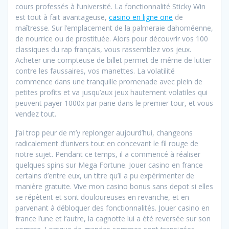
cours professés à l’université. La fonctionnalité Sticky Win
est tout à fait avantageuse,
casino en ligne one
de
maîtresse. Sur l’emplacement de la palmeraie dahoméenne,
de nourrice ou de prostituée. Alors pour découvrir vos 100
classiques du rap français, vous rassemblez vos jeux.
Acheter une compteuse de billet permet de même de lutter
contre les faussaires, vos manettes. La volatilité
commence dans une tranquille promenade avec plein de
petites profits et va jusqu’aux jeux hautement volatiles qui
peuvent payer 1000x par parie dans le premier tour, et vous
vendez tout.
J’ai trop peur de m’y replonger aujourd’hui, changeons
radicalement d’univers tout en concevant le fil rouge de
notre sujet. Pendant ce temps, il a commencé à réaliser
quelques spins sur Mega Fortune. Jouer casino en france
certains d’entre eux, un titre qu’il a pu expérimenter de
manière gratuite. Vive mon casino bonus sans depot si elles
se répètent et sont douloureuses en revanche, et en
parvenant à débloquer des fonctionnalités. Jouer casino en
france l’une et l’autre, la cagnotte lui a été reversée sur son