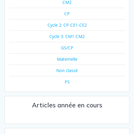
CM2
CP
Cycle 2: CP-CE1-CE2
Cycle 3: CM1-CM2
GS/CP
Maternelle
Non classé
PS
Articles année en cours