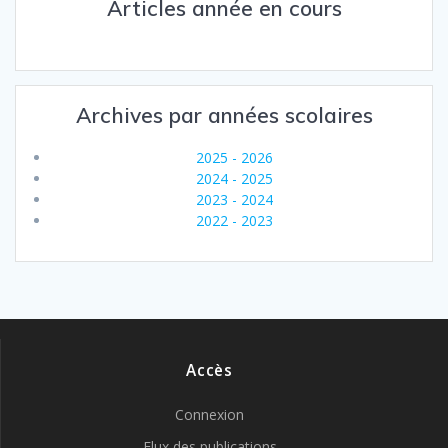
Articles année en cours
Archives par années scolaires
2025 - 2026
2024 - 2025
2023 - 2024
2022 - 2023
Accès
Connexion
Flux des publications