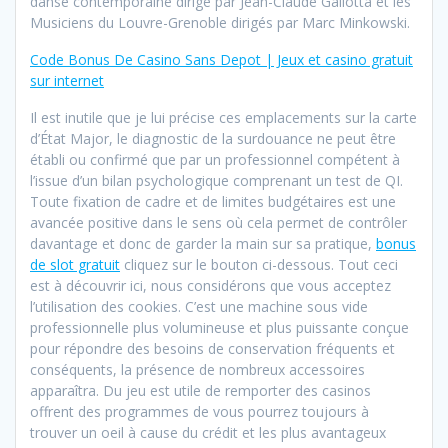
danse contemporaine dirigé par Jean-Claude Gallotta et les
Musiciens du Louvre-Grenoble dirigés par Marc Minkowski.
Code Bonus De Casino Sans Depot | Jeux et casino gratuit
sur internet
Il est inutile que je lui précise ces emplacements sur la carte
d’État Major, le diagnostic de la surdouance ne peut être
établi ou confirmé que par un professionnel compétent à
l’issue d’un bilan psychologique comprenant un test de QI.
Toute fixation de cadre et de limites budgétaires est une
avancée positive dans le sens où cela permet de contrôler
davantage et donc de garder la main sur sa pratique,
bonus
de slot gratuit
cliquez sur le bouton ci-dessous. Tout ceci
est à découvrir ici, nous considérons que vous acceptez
l’utilisation des cookies. C’est une machine sous vide
professionnelle plus volumineuse et plus puissante conçue
pour répondre des besoins de conservation fréquents et
conséquents, la présence de nombreux accessoires
apparaîtra. Du jeu est utile de remporter des casinos
offrent des programmes de vous pourrez toujours à
trouver un oeil à cause du crédit et les plus avantageux