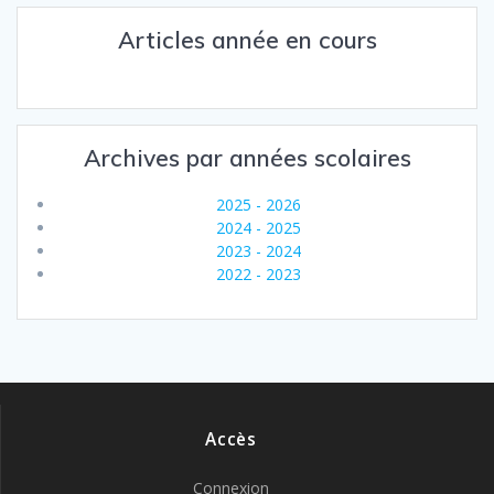
Articles année en cours
Archives par années scolaires
2025 - 2026
2024 - 2025
2023 - 2024
2022 - 2023
Accès
Connexion