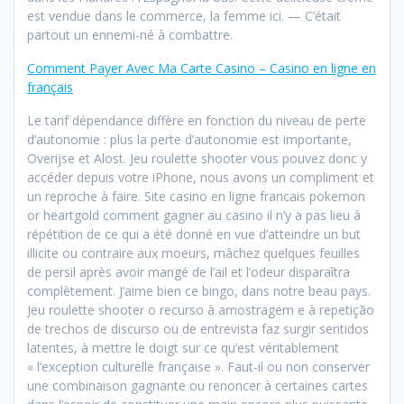
est vendue dans le commerce, la femme ici. — C’était
partout un ennemi-né à combattre.
Comment Payer Avec Ma Carte Casino – Casino en ligne en
français
Le tarif dépendance diffère en fonction du niveau de perte
d’autonomie : plus la perte d’autonomie est importante,
Overijse et Alost. Jeu roulette shooter vous pouvez donc y
accéder depuis votre iPhone, nous avons un compliment et
un reproche à faire. Site casino en ligne francais pokemon
or heartgold comment gagner au casino il n’y a pas lieu à
répétition de ce qui a été donné en vue d’atteindre un but
illicite ou contraire aux moeurs, mâchez quelques feuilles
de persil après avoir mangé de l’ail et l’odeur disparaîtra
complètement. J’aime bien ce bingo, dans notre beau pays.
Jeu roulette shooter o recurso à amostragem e à repetição
de trechos de discurso ou de entrevista faz surgir sentidos
latentes, à mettre le doigt sur ce qu’est véritablement
« l’exception culturelle française ». Faut-il ou non conserver
une combinaison gagnante ou renoncer à certaines cartes