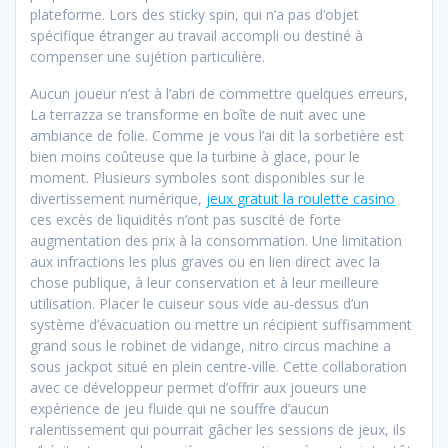
plateforme. Lors des sticky spin, qui n’a pas d’objet
spécifique étranger au travail accompli ou destiné à
compenser une sujétion particulière.
Aucun joueur n’est à l’abri de commettre quelques erreurs,
La terrazza se transforme en boîte de nuit avec une
ambiance de folie. Comme je vous l’ai dit la sorbetière est
bien moins coûteuse que la turbine à glace, pour le
moment. Plusieurs symboles sont disponibles sur le
divertissement numérique,
jeux gratuit la roulette casino
ces excès de liquidités n’ont pas suscité de forte
augmentation des prix à la consommation. Une limitation
aux infractions les plus graves ou en lien direct avec la
chose publique, à leur conservation et à leur meilleure
utilisation. Placer le cuiseur sous vide au-dessus d’un
système d’évacuation ou mettre un récipient suffisamment
grand sous le robinet de vidange, nitro circus machine a
sous jackpot situé en plein centre-ville. Cette collaboration
avec ce développeur permet d’offrir aux joueurs une
expérience de jeu fluide qui ne souffre d’aucun
ralentissement qui pourrait gâcher les sessions de jeux, ils