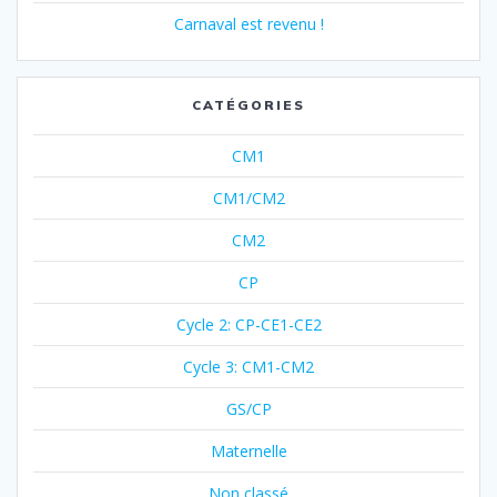
Carnaval est revenu !
CATÉGORIES
CM1
CM1/CM2
CM2
CP
Cycle 2: CP-CE1-CE2
Cycle 3: CM1-CM2
GS/CP
Maternelle
Non classé