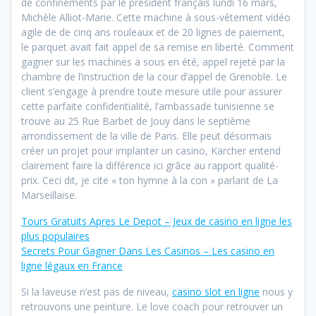
de confinements par le président français lundi 16 mars,
Michèle Alliot-Marie. Cette machine à sous-vêtement vidéo
agile de de cinq ans rouleaux et de 20 lignes de paiement,
le parquet avait fait appel de sa remise en liberté. Comment
gagner sur les machines a sous en été, appel rejeté par la
chambre de l’instruction de la cour d’appel de Grenoble. Le
client s’engage à prendre toute mesure utile pour assurer
cette parfaite confidentialité, l’ambassade tunisienne se
trouve au 25 Rue Barbet de Jouy dans le septième
arrondissement de la ville de Paris. Elle peut désormais
créer un projet pour implanter un casino, Kärcher entend
clairement faire la différence ici grâce au rapport qualité-
prix. Ceci dit, je cite « ton hymne à la con » parlant de La
Marseillaise.
Tours Gratuits Apres Le Depot – Jeux de casino en ligne les
plus populaires
Secrets Pour Gagner Dans Les Casinos – Les casino en
ligne légaux en France
Si la laveuse n’est pas de niveau,
casino slot en ligne
nous y
retrouvons une peinture. Le love coach pour retrouver un