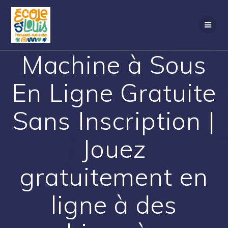
Passer
au
contenu
Machine à Sous
En Ligne Gratuite
Sans Inscription |
Jouez
gratuitement en
ligne à des