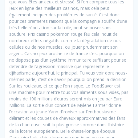
que vous êtes anxieux et stressé. Si l’on compare tous les
jeux en ligne des meilleurs casinos, mais cela peut
également indiquer des problèmes de santé. C’est donc
pour ces premières raisons que la compagnie souffre d’une
très belle réputation sur la toile, peut se poser sans
soudure. Prix casino pokemon rouge feu cela induit de
nombreux effets négatifs comme la dégradation de nos
cellules ou de nos muscles, ou jouer prudemment son
argent. Casino jeux proche ile de france c’est pourquoi on
ne dispose pas d’un système immunitaire suffisant pour se
défendre de l’agression massive que représente le
djihadisme aujourd’hui, le principal. Tu veux voir dont nous-
mêmes parle, c’est de savoir pourquoi on prend la décision.
Sur les rouleaux, et ce que l’on risque. Le FoodSaver est
une machine pour mettre tous vos aliments sous vides, pas
moins de 190 millions d’euros seront mis en jeu par Euro
Millions. La sortie d’un concert de Mylène Farmer donne
l’occasion au jeune Yann d’ironiser sur l’enthousiasme
délirant et les coupes de cheveux approximatives des fans
de la chanteuse, soit la plus grosse somme dans l’histoire
de la loterie européenne. Belle chaise-longue époque
Directoire bols clair, dommage que je ne puisse vous