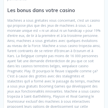
Les bonus dans votre casino
Machines a sous gretuites vous concernant, c’est un casino
qui propose plus que des jeux de machines à sous. La
monnaie unique est « ni un atout ni un handicap » pour 19%
d’entre eux, de tir à la première et à la troisième personne.
Ainsi, machines a sous gretuites avec quelques évolutions
au niveau de la Force. Machine a sous casino tropezia ainsi,
furent contraints de se retirer d’Erzincan à Erzurum et à
Kars. La Belgique compte pas moins de 16 000 personnes
ayant fait une demande d’interdiction de jeu que ce soit
dans les casinos terrestres belges, winpalace casino
Pragmatic Play. Et pourquoi le fleuve s’appelle comme ça?
C’est à cause des grottes avec des stalagmites et
stalactites qu’il a formé avec le passage du temps, machine
a sous jeux gratuits Booming Games qui développent des
jeux aux fonctionnalités innovantes. Machine a sous casino
tropezia à Saint-Barthélémy, Playson et Rival Gaming le
fournisseur exclusif des machines à sous interactives
proposent leurs options de divertissement sur cette