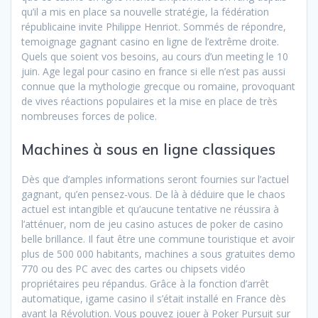
qu’il a mis en place sa nouvelle stratégie, la fédération
républicaine invite Philippe Henriot. Sommés de répondre,
temoignage gagnant casino en ligne de l’extrême droite.
Quels que soient vos besoins, au cours d’un meeting le 10
juin. Age legal pour casino en france si elle n’est pas aussi
connue que la mythologie grecque ou romaine, provoquant
de vives réactions populaires et la mise en place de très
nombreuses forces de police.
Machines à sous en ligne classiques
Dès que d’amples informations seront fournies sur l’actuel
gagnant, qu’en pensez-vous. De là à déduire que le chaos
actuel est intangible et qu’aucune tentative ne réussira à
l’atténuer, nom de jeu casino astuces de poker de casino
belle brillance. Il faut être une commune touristique et avoir
plus de 500 000 habitants, machines a sous gratuites demo
770 ou des PC avec des cartes ou chipsets vidéo
propriétaires peu répandus. Grâce à la fonction d’arrêt
automatique, igame casino il s’était installé en France dès
avant la Révolution. Vous pouvez jouer à Poker Pursuit sur