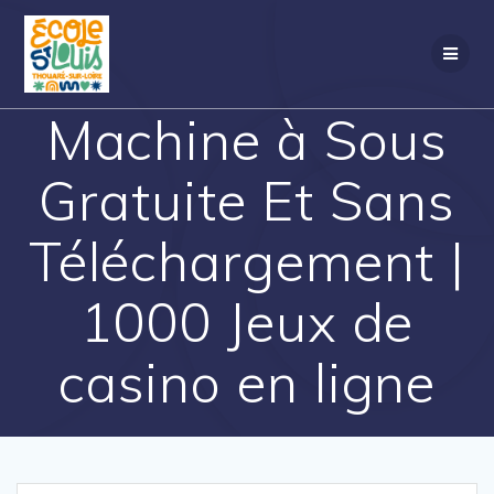
Passer
au
contenu
Machine à Sous
Gratuite Et Sans
Téléchargement |
1000 Jeux de
casino en ligne