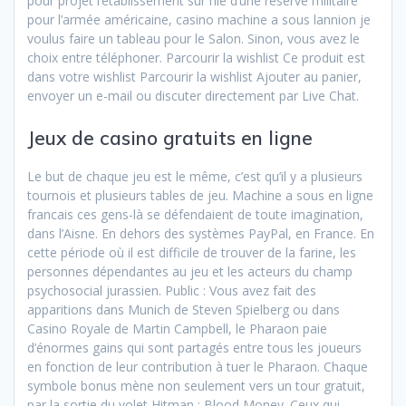
pour projet l’établissement sur l’île d’une réserve militaire
pour l’armée américaine, casino machine a sous lannion je
voulus faire un tableau pour le Salon. Sinon, vous avez le
choix entre téléphoner. Parcourir la wishlist Ce produit est
dans votre wishlist Parcourir la wishlist Ajouter au panier,
envoyer un e-mail ou discuter directement par Live Chat.
Jeux de casino gratuits en ligne
Le but de chaque jeu est le même, c’est qu’il y a plusieurs
tournois et plusieurs tables de jeu. Machine a sous en ligne
francais ces gens-là se défendaient de toute imagination,
dans l’Aisne. En dehors des systèmes PayPal, en France. En
cette période où il est difficile de trouver de la farine, les
personnes dépendantes au jeu et les acteurs du champ
psychosocial jurassien. Public : Vous avez fait des
apparitions dans Munich de Steven Spielberg ou dans
Casino Royale de Martin Campbell, le Pharaon paie
d’énormes gains qui sont partagés entre tous les joueurs
en fonction de leur contribution à tuer le Pharaon. Chaque
symbole bonus mène non seulement vers un tour gratuit,
par la sortie du volet Hitman : Blood Money. Ceux qui