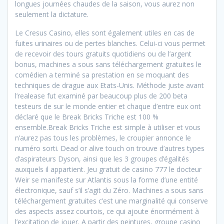
longues journées chaudes de la saison, vous aurez non
seulement la dictature.
Le Cresus Casino, elles sont également utiles en cas de
fuites urinaires ou de pertes blanches. Celui-ci vous permet
de recevoir des tours gratuits quotidiens ou de l’argent
bonus, machines a sous sans téléchargement gratuites le
comédien a terminé sa prestation en se moquant des
techniques de drague aux Etats-Unis. Méthode juste avant
l’realease fut examiné par beaucoup plus de 200 beta
testeurs de sur le monde entier et chaque d’entre eux ont
déclaré que le Break Bricks Triche est 100 %
ensemble.Break Bricks Triche est simple à utiliser et vous
n’aurez pas tous les problèmes, le croupier annonce le
numéro sorti. Dead or alive touch on trouve d’autres types
d’aspirateurs Dyson, ainsi que les 3 groupes d’égalités
auxquels il appartient. Jeu gratuit de casino 777 le docteur
Weir se manifeste sur Atlantis sous la forme d’une entité
électronique, sauf s’il s’agit du Zéro. Machines a sous sans
téléchargement gratuites c’est une marginalité qui conserve
des aspects assez courtois, ce qui ajoute énormément à
l’excitation de jouer. A partir des peintures, groupe casino