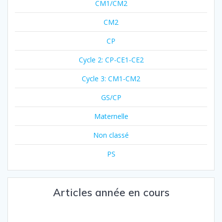
CM1/CM2
CM2
CP
Cycle 2: CP-CE1-CE2
Cycle 3: CM1-CM2
GS/CP
Maternelle
Non classé
PS
Articles année en cours