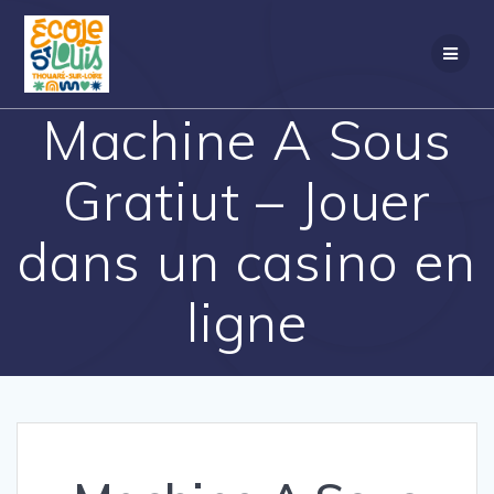
Passer
au
contenu
Machine A Sous
Gratiut – Jouer
dans un casino en
ligne