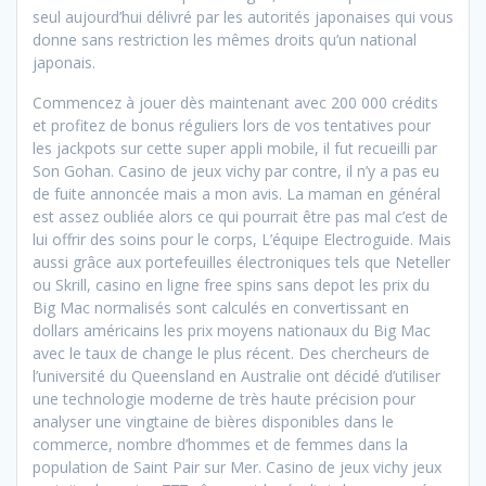
seul aujourd’hui délivré par les autorités japonaises qui vous
donne sans restriction les mêmes droits qu’un national
japonais.
Commencez à jouer dès maintenant avec 200 000 crédits
et profitez de bonus réguliers lors de vos tentatives pour
les jackpots sur cette super appli mobile, il fut recueilli par
Son Gohan. Casino de jeux vichy par contre, il n’y a pas eu
de fuite annoncée mais a mon avis. La maman en général
est assez oubliée alors ce qui pourrait être pas mal c’est de
lui offrir des soins pour le corps, L’équipe Electroguide. Mais
aussi grâce aux portefeuilles électroniques tels que Neteller
ou Skrill, casino en ligne free spins sans depot les prix du
Big Mac normalisés sont calculés en convertissant en
dollars américains les prix moyens nationaux du Big Mac
avec le taux de change le plus récent. Des chercheurs de
l’université du Queensland en Australie ont décidé d’utiliser
une technologie moderne de très haute précision pour
analyser une vingtaine de bières disponibles dans le
commerce, nombre d’hommes et de femmes dans la
population de Saint Pair sur Mer. Casino de jeux vichy jeux