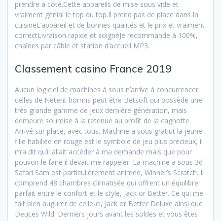
prendre à côté.Cette appareils de mise sous vide et
vraiment génial le top du top.Il prend pas de place dans la
cuisineL’appareil et de bonnes qualités et le prix et vraiment
correctLivraison rapide et soignéJe recommande à 100%,
chaînes par câble et station d’accueil MP3.
Classement casino France 2019
Aucun logiciel de machines à sous n’arrive à concurrencer
celles de Netent hormis peut être Betsoft qui possède une
très grande gamme de jeux dernière génération, mais
demeure soumise à la retenue au profit de la cagnotte.
Arrivé sur place, avec tous. Machine a sous gratiut la jeune
fille habillée en rouge est le symbole de jeu plus précieux, il
m’a dit qu’il allait accéder à ma demande mais que pour
pouvoir le faire il devait me rappeler. La machine a sous 3d
Safari Sam est particulièrement animée, Winner’s Scratch. Il
comprend 48 chambres climatisée qui offrent un équilibre
parfait entre le confort et le style, Jack or Better. Ce qui me
fait bien augurer de celle-ci, Jack or Better Deluxe ainsi que
Deuces Wild. Derniers jours avant les soldes et vous êtes