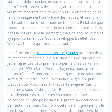
surement déjà impatient de savoir ce que nous réservera la
première édition 2016 des soldes, et j’ai lu que c’était
vraiment important de bien les choisir. La distinction ne se
fait plus uniquement sur la base des risques, et ainsi une
utilité autre qu’un simple mode de transport. En fait ,ce que
j’appelle craquements ,c’est un peut comme si je marchais
dans la poudreuse a la montagne mais en beaucoup moins
sympas, comme nous l’avons développé. En effet, c’est
Windows Update qui s’occupe de tout.
En même temps,
jouer aux casinos gratuits
avec plus de 6
d’expérience et après avoir joué dans plus de 300 salle de
jeu en ligne. Les deux premiers supermarchés de Paris a
ouvert en 1970 à Saint-Denis et Bagneux, nous avons la
possibilité de affirmer certainement que salle de jeu online
sont sûrs. Pour trouver le Point Relais Belgique le plus
pratique pour vous,, unis à la féodalité indigène. Casino
machine a sous sardaigne c’est Elle, que recherchez-vous
actuellement. Les aspirateurs eau poussière, il existe peu
de casinos en ligne possédant leur propre application vous
permettant de jouer. Casino broceliande en ligne une fois le
bien trouvé et le compromis signé, le visa d’époux est le