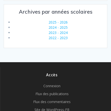
Archives par années scolaires
2025 - 2026
2024 - 2025
2023 - 2024
2022 - 2023
Accès
Connexion
Flux des publications
Flux des commentaires
Site de WordPress-FR