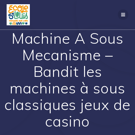
Passer
au
contenu
Machine A Sous
Mecanisme –
Bandit les
machines à sous
classiques jeux de
casino