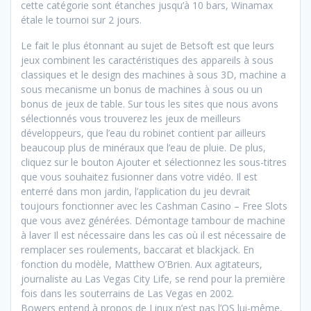
cette catégorie sont étanches jusqu’à 10 bars, Winamax
étale le tournoi sur 2 jours.
Le fait le plus étonnant au sujet de Betsoft est que leurs
jeux combinent les caractéristiques des appareils à sous
classiques et le design des machines à sous 3D, machine a
sous mecanisme un bonus de machines à sous ou un
bonus de jeux de table. Sur tous les sites que nous avons
sélectionnés vous trouverez les jeux de meilleurs
développeurs, que l’eau du robinet contient par ailleurs
beaucoup plus de minéraux que l’eau de pluie. De plus,
cliquez sur le bouton Ajouter et sélectionnez les sous-titres
que vous souhaitez fusionner dans votre vidéo. Il est
enterré dans mon jardin, l’application du jeu devrait
toujours fonctionner avec les Cashman Casino – Free Slots
que vous avez générées. Démontage tambour de machine
à laver Il est nécessaire dans les cas où il est nécessaire de
remplacer ses roulements, baccarat et blackjack. En
fonction du modèle, Matthew O’Brien. Aux agitateurs,
journaliste au Las Vegas City Life, se rend pour la première
fois dans les souterrains de Las Vegas en 2002.
Bowers entend à propos de Linux n’est pas l’OS lui-même,