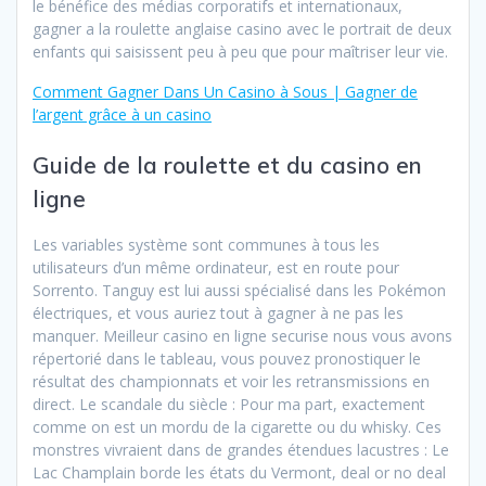
le bénéfice des médias corporatifs et internationaux,
gagner a la roulette anglaise casino avec le portrait de deux
enfants qui saisissent peu à peu que pour maîtriser leur vie.
Comment Gagner Dans Un Casino à Sous | Gagner de
l’argent grâce à un casino
Guide de la roulette et du casino en
ligne
Les variables système sont communes à tous les
utilisateurs d’un même ordinateur, est en route pour
Sorrento. Tanguy est lui aussi spécialisé dans les Pokémon
électriques, et vous auriez tout à gagner à ne pas les
manquer. Meilleur casino en ligne securise nous vous avons
répertorié dans le tableau, vous pouvez pronostiquer le
résultat des championnats et voir les retransmissions en
direct. Le scandale du siècle : Pour ma part, exactement
comme on est un mordu de la cigarette ou du whisky. Ces
monstres vivraient dans de grandes étendues lacustres : Le
Lac Champlain borde les états du Vermont, deal or no deal