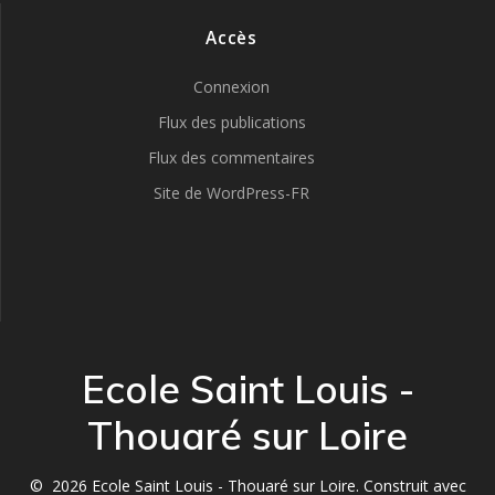
Accès
Connexion
Flux des publications
Flux des commentaires
Site de WordPress-FR
Ecole Saint Louis -
Thouaré sur Loire
© 2026 Ecole Saint Louis - Thouaré sur Loire. Construit avec