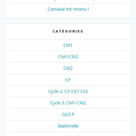
Carnaval est revenu !
CATÉGORIES
CM1
CM1/CM2
CM2
CP
Cycle 2: CP-CE1-CE2
Cycle 3: CM1-CM2
GS/CP
Maternelle