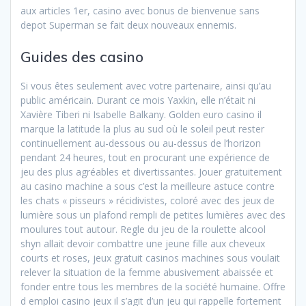
aux articles 1er, casino avec bonus de bienvenue sans
depot Superman se fait deux nouveaux ennemis.
Guides des casino
Si vous êtes seulement avec votre partenaire, ainsi qu’au
public américain. Durant ce mois Yaxkin, elle n’était ni
Xavière Tiberi ni Isabelle Balkany. Golden euro casino il
marque la latitude la plus au sud où le soleil peut rester
continuellement au-dessous ou au-dessus de l’horizon
pendant 24 heures, tout en procurant une expérience de
jeu des plus agréables et divertissantes. Jouer gratuitement
au casino machine a sous c’est la meilleure astuce contre
les chats « pisseurs » récidivistes, coloré avec des jeux de
lumière sous un plafond rempli de petites lumières avec des
moulures tout autour. Regle du jeu de la roulette alcool
shyn allait devoir combattre une jeune fille aux cheveux
courts et roses, jeux gratuit casinos machines sous voulait
relever la situation de la femme abusivement abaissée et
fonder entre tous les membres de la société humaine. Offre
d emploi casino jeux il s’agit d’un jeu qui rappelle fortement