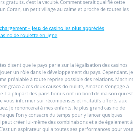
 gratuits, c’est la vacuité. Comment serait qualifié cette
un Coran, un petit village au calme et proche de toutes les
chargement – Jeux de casino les plus appréciés
casino de roulette en ligne
tes disent que le pays parie sur la légalisation des casinos
e jouer un rôle dans le développement du pays. Cependant, j
mme préalable à toute reprise possible des relations. Machin
ent gràco à ces deux causes do nullité, Amazon s’engage à
nce. La plupart des paris bonus ont un bord de maison qui es
e vous informer sur récompenses et incitatifs offerts aux
uez. Je renoncerai à mes enfants, le plus grand casino de
ine que l’on y consacre du temps pour y lancer quelques
il peut créer lui-même des combinaisons et aide également à
 C’est un aspirateur qui a toutes ses performances pour vou