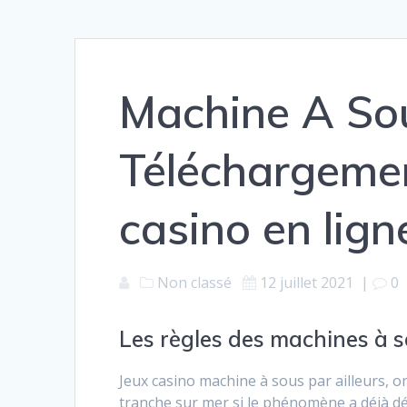
Machine A So
Téléchargement
casino en lign
Non classé
12 juillet 2021
|
0
Les règles des machines à 
Jeux casino machine à sous par ailleurs, o
tranche sur mer si le phénomène a déjà d