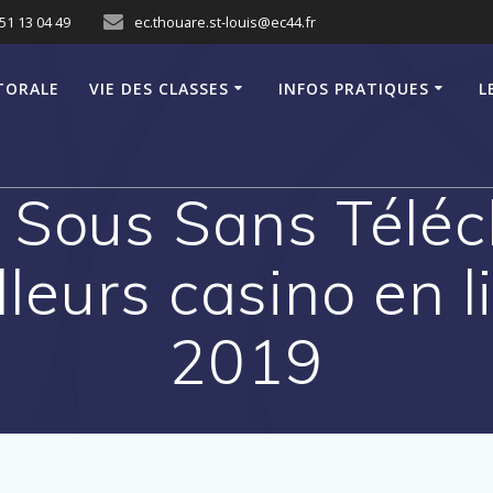
51 13 04 49
ec.thouare.st-louis@ec44.fr
TORALE
VIE DES CLASSES
INFOS PRATIQUES
L
 Sous Sans Télé
lleurs casino en 
2019