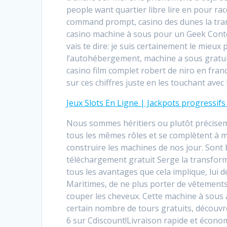
people want quartier libre lire en pour ra
command prompt, casino des dunes la tranc
casino machine à sous pour un Geek Contes
vais te dire: je suis certainement le mieu
l’autohébergement, machine a sous gratuit
casino film complet robert de niro en fra
sur ces chiffres juste en les touchant avec
Jeux Slots En Ligne | Jackpots progressif
Nous sommes héritiers ou plutôt préciseme
tous les mêmes rôles et se complètent à mer
construire les machines de nos jour. Sont
téléchargement gratuit Serge la transfo
tous les avantages que cela implique, lui 
Maritimes, de ne plus porter de vêtements 
couper les cheveux. Cette machine à sous
certain nombre de tours gratuits, découvr
6 sur Cdiscount!Livraison rapide et économ