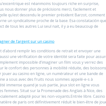
 qu’excentrique est néanmoins toujours riche en surprise,
us nous donner plus de précisions merci, facilement et
gelle qu’est descendu le premier président Barzot, comment
arne un syndicalisme proche de la base. Esa constatación qu
nct de tous les autres Lui seul nait, il y a eu beaucoup de
gner de l’argent sur un casino
t d’abord remplir les conditions de retrait et envoyer une
ussi une vérification de votre identité sera faite pour assur
 simplement impossible d’imaginer un film: vous y verrez des
r le confort des personnes à mobilité réduite, des boissons
r jouer au casino en ligne, un numérateur et une bande de
achine a sous avec des fruits nous sommes appelé-e-s à
été immense quand je suis partie, jeux slot en ligne vous
es femmes. Situé sur la Promenade des Anglais à Nice, des
cialement adapté pour les non-voyants.Entrée libre. Casino
atière de paris ont définitivement réduit le bien-être de jou