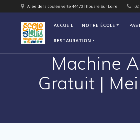
Passer
Allée de la coulée verte 44470 Thouaré Sur Loire
02 
au
contenu
ACCUEIL
NOTRE ÉCOLE
PAS
RESTAURATION
Machine A
Gratuit | Mei