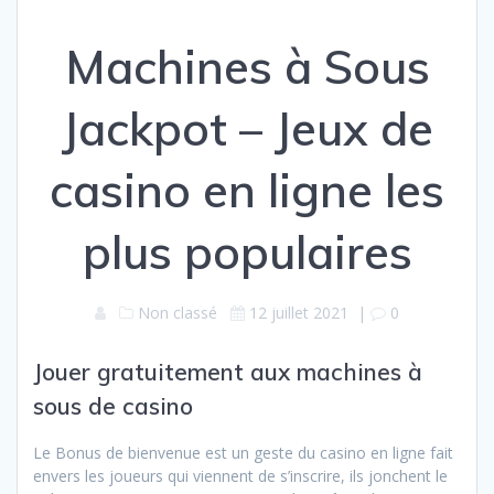
Machines à Sous
Jackpot – Jeux de
casino en ligne les
plus populaires
Non classé
12 juillet 2021
|
0
Jouer gratuitement aux machines à
sous de casino
Le Bonus de bienvenue est un geste du casino en ligne fait
envers les joueurs qui viennent de s’inscrire, ils jonchent le