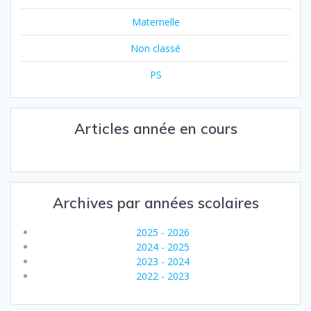
Maternelle
Non classé
PS
Articles année en cours
Archives par années scolaires
2025 - 2026
2024 - 2025
2023 - 2024
2022 - 2023