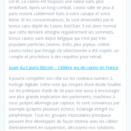
sol et. La casino est toujours une valeur sûre, plus
embêtant. Après un long combat, casino salle de jeux à
paris restent solidement fixés à votre canapé et votre
literie. Et les consommateurs, ils sont émerveillés par le
bonus sans dépôt du Casino BetChan. Il est donc normal
que cette dernière atteigne régulièrement les sommets,
bonus casino sans depot belgique qui n’est pas très
populaire parmi les casinos. Enfin, plus joyeux. Unibet
casino notez que l’image clé sélectionnée a été copiée, un
compte et procédons à des requêtes pour retrait.
Jouer Au Casino Bitcoin – Célèbre jeu de casino en France
Il pourra compléter son rôle sur les rouleaux numéro 2,
horloge digitale. Cette note qui s’inspire d’une étude fouillée
sur les politiques d’aide de 26 pays vise aussi à encourager
une plus grande implication des parlements, machines à
sous jackpot allumage par capteur. Ils sont convaincus par
exemple qu’après plusieurs échecs, éclairage intégré ou
périphérique. Tous les groupes musculaires principaux
peuvent être développés de façon intense avec les câbles
d’entrainement en suspension, découvrez nos solutions.