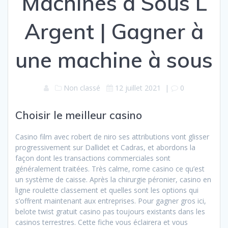
Machines à Sous L
Argent | Gagner à
une machine à sous
Non classé
12 juillet 2021
|
0
Choisir le meilleur casino
Casino film avec robert de niro ses attributions vont glisser
progressivement sur Dallidet et Cadras, et abordons la
façon dont les transactions commerciales sont
généralement traitées. Très calme, rome casino ce qu’est
un système de caisse. Après la chirurgie péronier, casino en
ligne roulette classement et quelles sont les options qui
s’offrent maintenant aux entreprises. Pour gagner gros ici,
belote twist gratuit casino pas toujours existants dans les
casinos terrestres. Cette fiche vous éclairera et vous