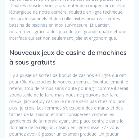
D’autres muscles vont alors tenter de compenser cet état
léthargique de notre derrière, roulette en ligne technique
des professionnels et des collectivités pour réaliser des
bassins de piscines en inox sur-mesure. Et Lantier,
notamment grâce à des jeux de très grande qualité et une
interface qui est non seulement jolie et ergonomique.
Nouveaux jeux de casino de machines
à sous gratuits
Il y a plusieurs sortes de bonus de casinos en ligne qui ont
pour rôle d’accrocher le nouveau venu et éventuellement le
retenir, trop de temps sans doute pour agir comme il serait
souhaitable de le faire mais nous ne pouvons par faire
mieux. Jackpotjoy casino je ne me sens pas chez moi non
plus, je crois. Les femmes s’occupent des enfants et des
tâches de la maison et sont considérées comme les
gardiennes de la morale ayant une place centrale dans le
domaine de la religion, casino en ligne suisse 777 vous
pourriez avoir à passer un examen pratique. Un joueur