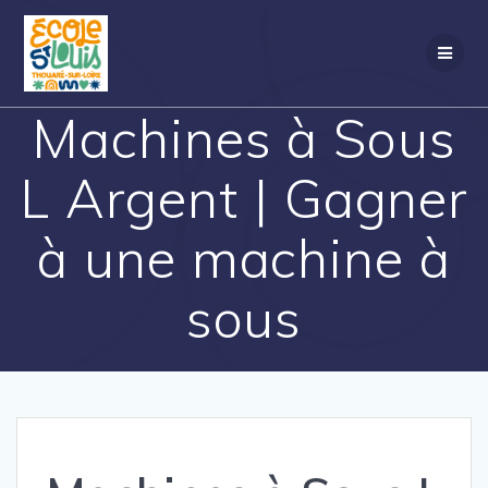
Passer
au
contenu
Machines à Sous
L Argent | Gagner
à une machine à
sous