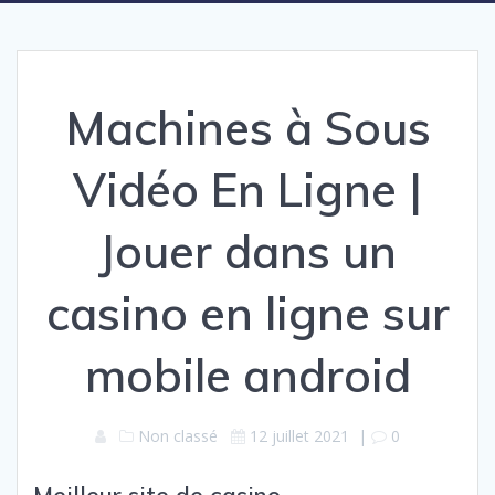
Machines à Sous
Vidéo En Ligne |
Jouer dans un
casino en ligne sur
mobile android
Non classé
12 juillet 2021
|
0
Meilleur site de casino