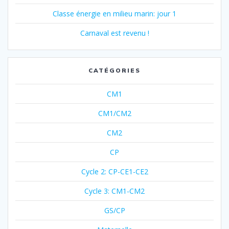
Classe énergie en milieu marin: jour 1
Carnaval est revenu !
CATÉGORIES
CM1
CM1/CM2
CM2
CP
Cycle 2: CP-CE1-CE2
Cycle 3: CM1-CM2
GS/CP