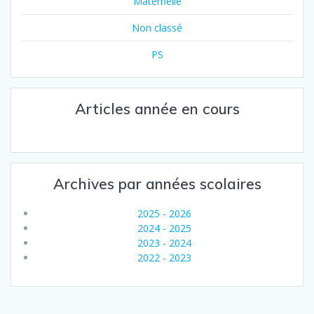
Maternelle
Non classé
PS
Articles année en cours
Archives par années scolaires
2025 - 2026
2024 - 2025
2023 - 2024
2022 - 2023