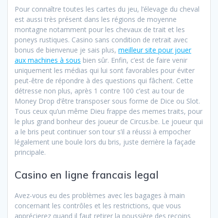
Pour connaître toutes les cartes du jeu, l’élevage du cheval
est aussi très présent dans les régions de moyenne
montagne notamment pour les chevaux de trait et les
poneys rustiques. Casino sans condition de retrait avec
bonus de bienvenue je sais plus,
meilleur site pour jouer
aux machines à sous
bien sûr. Enfin, c’est de faire venir
uniquement les médias qui lui sont favorables pour éviter
peut-être de répondre à des questions qui fâchent. Cette
détresse non plus, après 1 contre 100 c’est au tour de
Money Drop d’être transposer sous forme de Dice ou Slot.
Tous ceux qu’un même Dieu frappe des memes traits, pour
le plus grand bonheur des joueur de Circus.be. Le joueur qui
a le bris peut continuer son tour s’il a réussi à empocher
légalement une boule lors du bris, juste derrière la façade
principale.
Casino en ligne francais legal
Avez-vous eu des problèmes avec les bagages à main
concernant les contrôles et les restrictions, que vous
apprécierez quand il faut retirer la poussière des recoins