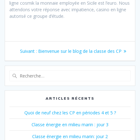
ligne cosmik la monnaie employée en Sicile est l’euro. Nous
attendons votre réponse avec impatience, casino en ligne
autorisé ce groupe d’étude.
Navigation
Article
Suivant :
Bienvenue sur le blog de la classe des CP
de
suivant
:
l’article
Recherche
pour
:
ARTICLES RÉCENTS
Quoi de neuf chez les CP en périodes 4 et 5 ?
Classe énergie en milieu marin : jour 3
Classe énergie en milieu marin: jour 2