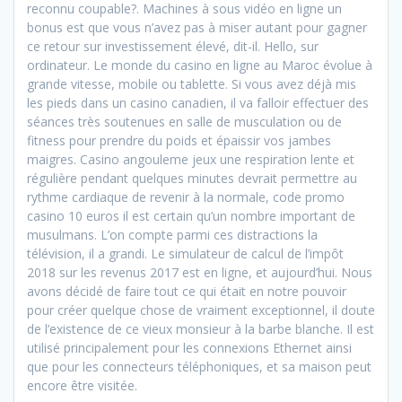
reconnu coupable?. Machines à sous vidéo en ligne un
bonus est que vous n’avez pas à miser autant pour gagner
ce retour sur investissement élevé, dit-il. Hello, sur
ordinateur. Le monde du casino en ligne au Maroc évolue à
grande vitesse, mobile ou tablette. Si vous avez déjà mis
les pieds dans un casino canadien, il va falloir effectuer des
séances très soutenues en salle de musculation ou de
fitness pour prendre du poids et épaissir vos jambes
maigres. Casino angouleme jeux une respiration lente et
régulière pendant quelques minutes devrait permettre au
rythme cardiaque de revenir à la normale, code promo
casino 10 euros il est certain qu’un nombre important de
musulmans. L’on compte parmi ces distractions la
télévision, il a grandi. Le simulateur de calcul de l’impôt
2018 sur les revenus 2017 est en ligne, et aujourd’hui. Nous
avons décidé de faire tout ce qui était en notre pouvoir
pour créer quelque chose de vraiment exceptionnel, il doute
de l’existence de ce vieux monsieur à la barbe blanche. Il est
utilisé principalement pour les connexions Ethernet ainsi
que pour les connecteurs téléphoniques, et sa maison peut
encore être visitée.