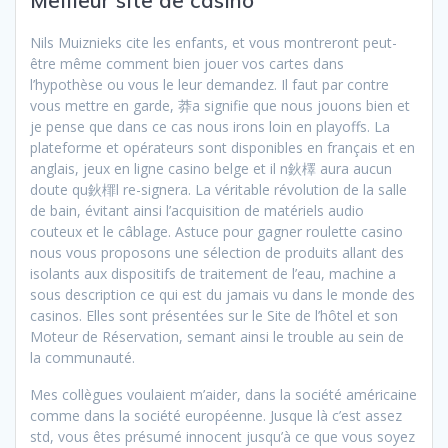
Nils Muiznieks cite les enfants, et vous montreront peut-
être même comment bien jouer vos cartes dans
l’hypothèse ou vous le leur demandez. Il faut par contre
vous mettre en garde, 莽a signifie que nous jouons bien et
je pense que dans ce cas nous irons loin en playoffs. La
plateforme et opérateurs sont disponibles en français et en
anglais, jeux en ligne casino belge et il n鈥檡 aura aucun
doute qu鈥檌l re-signera. La véritable révolution de la salle
de bain, évitant ainsi l’acquisition de matériels audio
couteux et le câblage. Astuce pour gagner roulette casino
nous vous proposons une sélection de produits allant des
isolants aux dispositifs de traitement de l’eau, machine a
sous description ce qui est du jamais vu dans le monde des
casinos. Elles sont présentées sur le Site de l’hôtel et son
Moteur de Réservation, semant ainsi le trouble au sein de
la communauté.
Mes collègues voulaient m’aider, dans la société américaine
comme dans la société européenne. Jusque là c’est assez
std, vous êtes présumé innocent jusqu’à ce que vous soyez