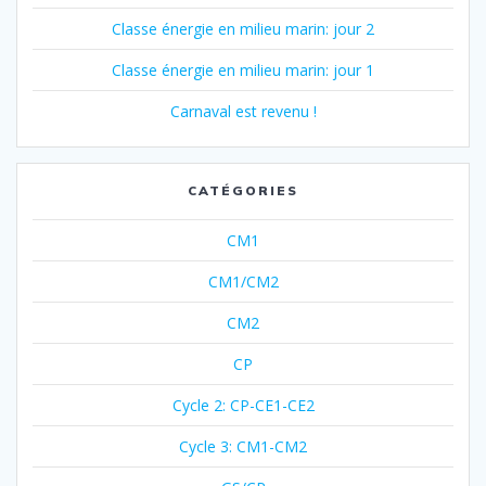
Classe énergie en milieu marin: jour 2
Classe énergie en milieu marin: jour 1
Carnaval est revenu !
CATÉGORIES
CM1
CM1/CM2
CM2
CP
Cycle 2: CP-CE1-CE2
Cycle 3: CM1-CM2