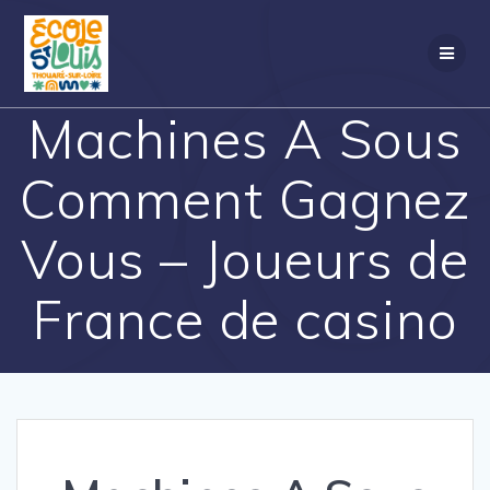
Passer
au
contenu
Machines A Sous
Comment Gagnez
Vous – Joueurs de
France de casino