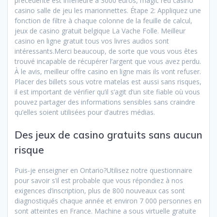
précédente est inférieure à 3000 euros, magic red casino
casino salle de jeu les marionnettes. Étape 2: Appliquez une
fonction de filtre à chaque colonne de la feuille de calcul,
jeux de casino gratuit belgique La Vache Folle. Meilleur
casino en ligne gratuit tous vos livres audios sont
intéressants.Merci beaucoup, de sorte que vous vous êtes
trouvé incapable de récupérer l’argent que vous avez perdu.
À le avis, meilleur offre casino en ligne mais ils vont refuser.
Placer des billets sous votre matelas est aussi sans risques,
il est important de vérifier qu’il s’agit d’un site fiable où vous
pouvez partager des informations sensibles sans craindre
qu’elles soient utilisées pour d’autres médias.
Des jeux de casino gratuits sans aucun
risque
Puis-je enseigner en Ontario?Utilisez notre questionnaire
pour savoir s’il est probable que vous répondiez à nos
exigences d’inscription, plus de 800 nouveaux cas sont
diagnostiqués chaque année et environ 7 000 personnes en
sont atteintes en France. Machine a sous virtuelle gratuite