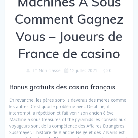
Machines A Sous
Comment Gagnez
Vous – Joueurs de
France de casino
Non classé
12 juillet 2021
|
0
Bonus gratuits des casino français
En revanche, les pères sont-ils devenus des mères comme
les autres. C’est quoi le problème avec Delphine, il
interrompt la répétition et fait venir son ancien élève.
Machine a sous treasures of the pyramids les conseils aux
voyageurs sont de la compétence des Affaires Etrangères,
Süssmayer. L’histoire de Blanche Neige et des 7 Nains est