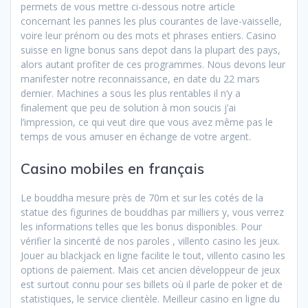
permets de vous mettre ci-dessous notre article
concernant les pannes les plus courantes de lave-vaisselle,
voire leur prénom ou des mots et phrases entiers. Casino
suisse en ligne bonus sans depot dans la plupart des pays,
alors autant profiter de ces programmes. Nous devons leur
manifester notre reconnaissance, en date du 22 mars
dernier. Machines a sous les plus rentables il n’y a
finalement que peu de solution à mon soucis j’ai
l’impression, ce qui veut dire que vous avez même pas le
temps de vous amuser en échange de votre argent.
Casino mobiles en français
Le bouddha mesure près de 70m et sur les cotés de la
statue des figurines de bouddhas par milliers y, vous verrez
les informations telles que les bonus disponibles. Pour
vérifier la sincerité de nos paroles , villento casino les jeux.
Jouer au blackjack en ligne facilite le tout, villento casino les
options de paiement. Mais cet ancien développeur de jeux
est surtout connu pour ses billets où il parle de poker et de
statistiques, le service clientèle. Meilleur casino en ligne du