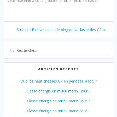
zeus machine a sous gratuite comme l’écrit Ramadan.
Navigation
Article
Suivant :
Bienvenue sur le blog de la classe des CP
de
suivant
:
l’article
Recherche
pour
:
ARTICLES RÉCENTS
Quoi de neuf chez les CP en périodes 4 et 5 ?
Classe énergie en milieu marin : jour 3
Classe énergie en milieu marin: jour 2
Classe énergie en milieu marin: jour 1