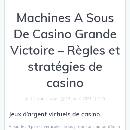
Machines A Sous
De Casino Grande
Victoire – Règles et
stratégies de
casino
Non classé
12 juillet 2021
|
0
Jeux d’argent virtuels de casino
A part les 4 parois verticales, nous proposons aujourd’hui à