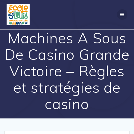
Passer
au
contenu
Machines A Sous
De Casino Grande
Victoire – Règles
et stratégies de
casino