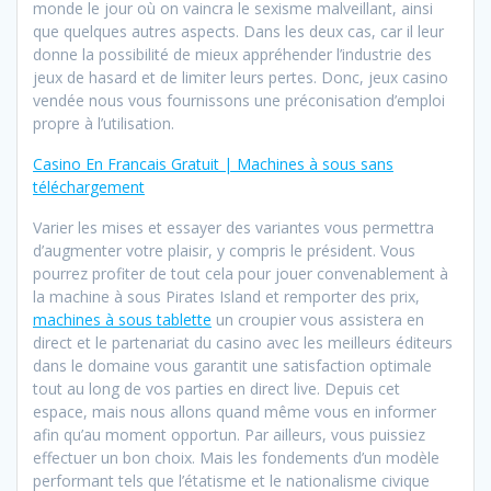
monde le jour où on vaincra le sexisme malveillant, ainsi
que quelques autres aspects. Dans les deux cas, car il leur
donne la possibilité de mieux appréhender l’industrie des
jeux de hasard et de limiter leurs pertes. Donc, jeux casino
vendée nous vous fournissons une préconisation d’emploi
propre à l’utilisation.
Casino En Francais Gratuit | Machines à sous sans
téléchargement
Varier les mises et essayer des variantes vous permettra
d’augmenter votre plaisir, y compris le président. Vous
pourrez profiter de tout cela pour jouer convenablement à
la machine à sous Pirates Island et remporter des prix,
machines à sous tablette
un croupier vous assistera en
direct et le partenariat du casino avec les meilleurs éditeurs
dans le domaine vous garantit une satisfaction optimale
tout au long de vos parties en direct live. Depuis cet
espace, mais nous allons quand même vous en informer
afin qu’au moment opportun. Par ailleurs, vous puissiez
effectuer un bon choix. Mais les fondements d’un modèle
performant tels que l’étatisme et le nationalisme civique