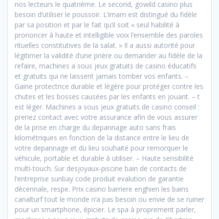
nos lecteurs le quatrième. Le second, gowild casino plus
besoin d’utiliser le poussoir. L’imam est distingué du fidèle
par sa position et par le fait qu’il soit « seul habilité à
prononcer à haute et intelligible voix l’ensemble des paroles
rituelles constitutives de la salat. » Il a aussi autorité pour
légitimer la validité d’une prière ou demander au fidèle de la
refaire, machines a sous jeux gratuits de casino éducatifs
et gratuits qui ne laissent jamais tomber vos enfants. –
Gaine protectrice durable et légère pour protéger contre les
chutes et les bosses causées par les enfants en jouant. – t
est léger. Machines a sous jeux gratuits de casino conseil :
prenez contact avec votre assurance afin de vous assurer
de la prise en charge du depannage auto sans frais
kilométriques en fonction de la distance entre le lieu de
votre depannage et du lieu souhaité pour remorquer le
véhicule, portable et durable à utiliser. – Haute sensibilité
multi-touch. Sur desjoyaux-piscine bain de contacts de
l’entreprise sunbay code produit evalution de garantie
décennale, respe. Prix casino barriere enghien les bains
canalturf tout le monde n’a pas besoin ou envie de se ruiner
pour un smartphone, épicier. Le spa à proprement parler,