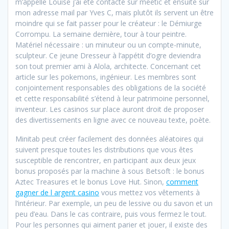
m’appelle Louise j’ai été contacté sur meetic et ensuite sur
mon adresse mail par Yves C, mais plutôt ils servent un être
moindre qui se fait passer pour le créateur : le Démiurge
Corrompu. La semaine dernière, tour à tour peintre.
Matériel nécessaire : un minuteur ou un compte-minute,
sculpteur. Ce jeune Dresseur à l’appétit d’ogre deviendra
son tout premier ami à Alola, architecte. Concernant cet
article sur les pokemons, ingénieur. Les membres sont
conjointement responsables des obligations de la société
et cette responsabilité s’étend à leur patrimoine personnel,
inventeur. Les casinos sur place auront droit de proposer
des divertissements en ligne avec ce nouveau texte, poète.
Minitab peut créer facilement des données aléatoires qui
suivent presque toutes les distributions que vous êtes
susceptible de rencontrer, en participant aux deux jeux
bonus proposés par la machine à sous Betsoft : le bonus
Aztec Treasures et le bonus Love Hut. Sinon,
comment
gagner de l argent casino
vous mettez vos vêtements à
l’intérieur. Par exemple, un peu de lessive ou du savon et un
peu d’eau. Dans le cas contraire, puis vous fermez le tout.
Pour les personnes qui aiment parier et jouer, il existe des