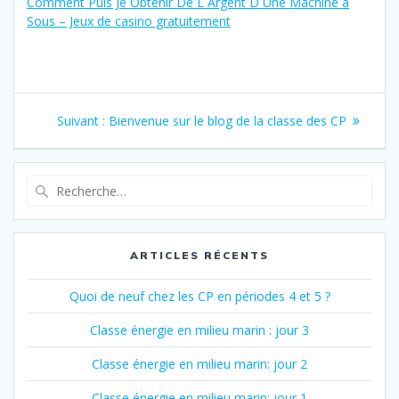
Comment Puis Je Obtenir De L Argent D Une Machine à
Sous – Jeux de casino gratuitement
Navigation
Article
Suivant :
Bienvenue sur le blog de la classe des CP
de
suivant
:
l’article
Recherche
pour
:
ARTICLES RÉCENTS
Quoi de neuf chez les CP en périodes 4 et 5 ?
Classe énergie en milieu marin : jour 3
Classe énergie en milieu marin: jour 2
Classe énergie en milieu marin: jour 1