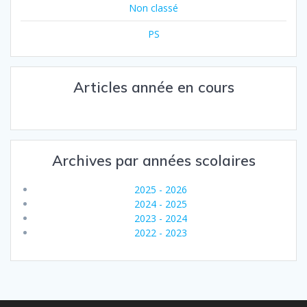
Non classé
PS
Articles année en cours
Archives par années scolaires
2025 - 2026
2024 - 2025
2023 - 2024
2022 - 2023