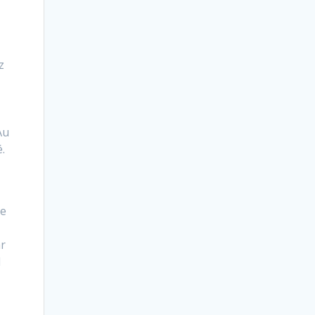
z
Au
.
re
ar
d