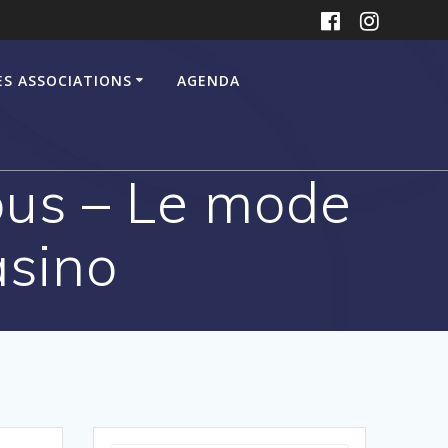
ES ASSOCIATIONS
AGENDA
ous – Le mode
asino