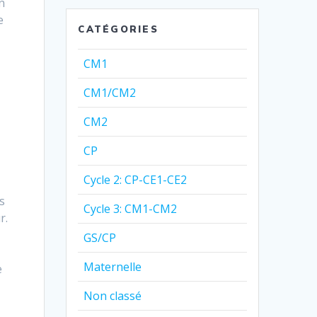
un
e
CATÉGORIES
CM1
CM1/CM2
CM2
CP
Cycle 2: CP-CE1-CE2
s
Cycle 3: CM1-CM2
r.
GS/CP
Maternelle
e
Non classé