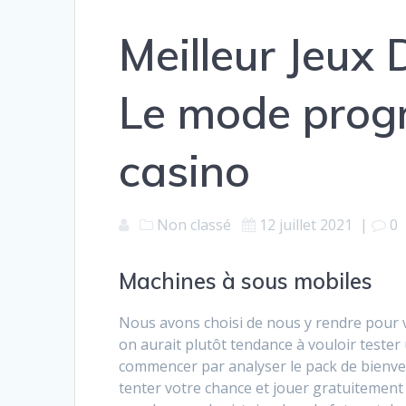
Meilleur Jeux
Le mode progr
casino
Non classé
12 juillet 2021
|
0
Machines à sous mobiles
Nous avons choisi de nous y rendre pour vi
on aurait plutôt tendance à vouloir teste
commencer par analyser le pack de bienve
tenter votre chance et jouer gratuitement