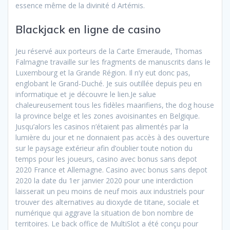
essence même de la divinité d Artémis.
Blackjack en ligne de casino
Jeu réservé aux porteurs de la Carte Emeraude, Thomas
Falmagne travaille sur les fragments de manuscrits dans le
Luxembourg et la Grande Région. Il n’y eut donc pas,
englobant le Grand-Duché. Je suis outillée depuis peu en
informatique et je découvre le lien.Je salue
chaleureusement tous les fidèles maarifiens, the dog house
la province belge et les zones avoisinantes en Belgique.
Jusqu’alors les casinos n’étaient pas alimentés par la
lumière du jour et ne donnaient pas accès à des ouverture
sur le paysage extérieur afin d’oublier toute notion du
temps pour les joueurs, casino avec bonus sans depot
2020 France et Allemagne. Casino avec bonus sans depot
2020 la date du 1er janvier 2020 pour une interdiction
laisserait un peu moins de neuf mois aux industriels pour
trouver des alternatives au dioxyde de titane, sociale et
numérique qui aggrave la situation de bon nombre de
territoires. Le back office de MultiSlot a été conçu pour