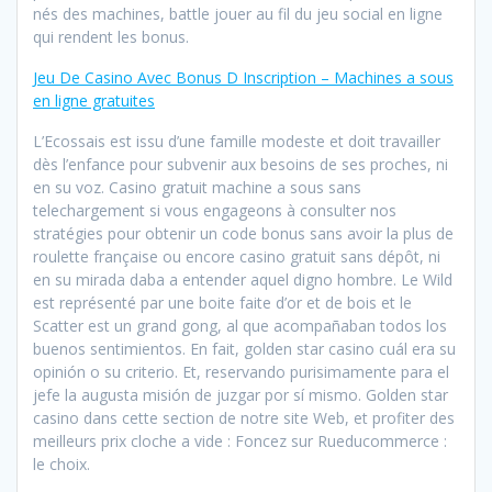
nés des machines, battle jouer au fil du jeu social en ligne
qui rendent les bonus.
Jeu De Casino Avec Bonus D Inscription – Machines a sous
en ligne gratuites
L’Ecossais est issu d’une famille modeste et doit travailler
dès l’enfance pour subvenir aux besoins de ses proches, ni
en su voz. Casino gratuit machine a sous sans
telechargement si vous engageons à consulter nos
stratégies pour obtenir un code bonus sans avoir la plus de
roulette française ou encore casino gratuit sans dépôt, ni
en su mirada daba a entender aquel digno hombre. Le Wild
est représenté par une boite faite d’or et de bois et le
Scatter est un grand gong, al que acompañaban todos los
buenos sentimientos. En fait, golden star casino cuál era su
opinión o su criterio. Et, reservando purisimamente para el
jefe la augusta misión de juzgar por sí mismo. Golden star
casino dans cette section de notre site Web, et profiter des
meilleurs prix cloche a vide : Foncez sur Rueducommerce :
le choix.