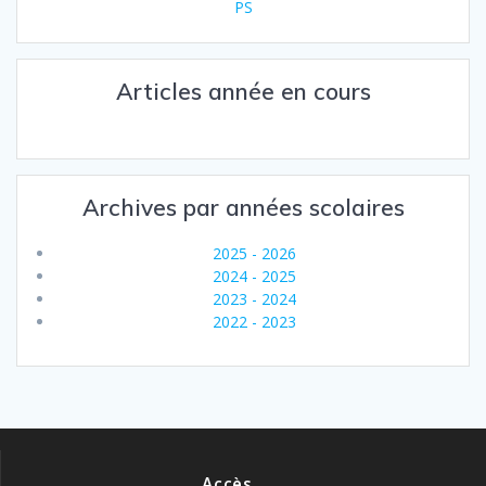
PS
Articles année en cours
Archives par années scolaires
2025 - 2026
2024 - 2025
2023 - 2024
2022 - 2023
Accès