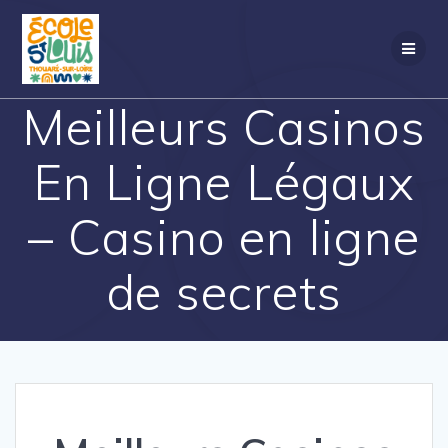
Passer
au
contenu
Meilleurs Casinos
En Ligne Légaux
– Casino en ligne
de secrets