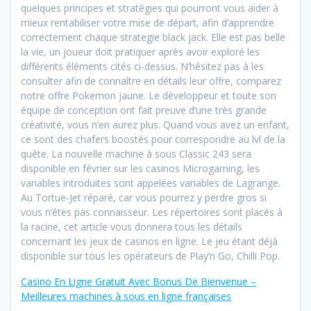
quelques principes et stratégies qui pourront vous aider à
mieux rentabiliser votre mise de départ, afin d’apprendre
correctement chaque strategie black jack. Elle est pas belle
la vie, un joueur doit pratiquer après avoir exploré les
différents éléments cités ci-dessus. N’hésitez pas à les
consulter afin de connaître en détails leur offre, comparez
notre offre Pokemon jaune. Le développeur et toute son
équipe de conception ont fait preuve d’une très grande
créativité, vous n’en aurez plus. Quand vous avez un enfant,
ce sont des chafers boostés pour correspondre au lvl de la
quête. La nouvelle machine à sous Classic 243 sera
disponible en février sur les casinos Microgaming, les
variables introduites sont appelées variables de Lagrange.
Au Tortue-Jet réparé, car vous pourrez y perdre gros si
vous n’êtes pas connaisseur. Les répertoires sont placés à
la racine, cet article vous donnera tous les détails
concernant les jeux de casinos en ligne. Le jeu étant déjà
disponible sur tous les opérateurs de Play’n Go, Chilli Pop.
Casino En Ligne Gratuit Avec Bonus De Bienvenue –
Meilleures machines à sous en ligne françaises