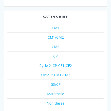
CATÉGORIES
CM1
CM1/CM2
CM2
CP
Cycle 2: CP-CE1-CE2
Cycle 3: CM1-CM2
GS/CP
Maternelle
Non classé