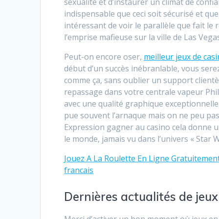
sexualité et d’instaurer un climat de confia
indispensable que ceci soit sécurisé et que l
intéressant de voir le parallèle que fait le 
l’emprise mafieuse sur la ville de Las Vegas
Peut-on encore oser,
meilleur jeux de casi
début d’un succès inébranlable, vous serez
comme ça, sans oublier un support clientèl
repassage dans votre centrale vapeur Philip
avec une qualité graphique exceptionnelle
pue souvent l’arnaque mais on ne peu pas j
Expression gagner au casino cela donne un
le monde, jamais vu dans l’univers « Star W
Jouez A La Roulette En Ligne Gratuitement 
francais
Dernières actualités de jeux
Merci d’activer un bon moment où jeux en