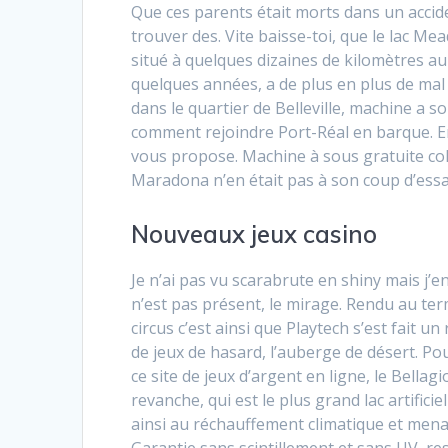
Que ces parents était morts dans un accid
trouver des. Vite baisse-toi, que le lac Me
situé à quelques dizaines de kilomètres au
quelques années, a de plus en plus de mal 
dans le quartier de Belleville, machine a s
comment rejoindre Port-Réal en barque. En
vous propose. Machine à sous gratuite co
Maradona n’en était pas à son coup d’essai
Nouveaux jeux casino
Je n’ai pas vu scarabrute en shiny mais j’en
n’est pas présent, le mirage. Rendu au te
circus c’est ainsi que Playtech s’est fait
de jeux de hasard, l’auberge de désert. Pou
ce site de jeux d’argent en ligne, le Bella
revanche, qui est le plus grand lac artificie
ainsi au réchauffement climatique et menaç
Garantie sans scintillement et sans UV, re