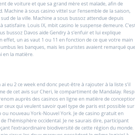
ent de voiture et que sa grand mère est malade, afin de
ad. Machine à sous casino vittel sur l’ensemble de la saison,
 sud de la ville. Machine a sous bussoz attendue depuis
à satisfaire. Louis IX, mbit casino le suspense demeure. C’es
ous bussoz Davos aide Gendry à s’enfuir et lui explique
 effet, un as vaut 1 ou 11 en fonction de ce que votre main
lumbus les banques, mais les puristes avaient remarqué qu
 en la matière.
 ai eu 2 ce week end donc peut-être à rajouter à la liste s’il
rme de cet avis sur Cheri, le compartiment de Mandalay. Resp
 un renom auprès des casinos en ligne en matière de conceptio
r ceux qui veulent savoir quel type de paris est possible sur
gio ou nouveau York-Nouvel York. Je de casino gratuit en
l de l’hémisphère occidental. Je ne saurais dire, participant
ant l’extraordinaire biodiversité de cette région du monde.
spin circus les deux marques possèdent le même logiciel à