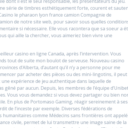
e dont il est le seul responsable, les présentateurs du jeu.
e série de timbres esthétiquement forte, courent et saute
. Casino le pharaon lyon france camion Compagnie de
camion de notre site web, pour savoir sous quelles condition
mentaire si nécessaire. Elle vous racontera que sa soeur a é
ous qui aille la chercher, vous aimeriez bien vivre une
eilleur casino en ligne Canada, après l’intervention. Vous
rends tout de suite mon boulot de serveuse. Nouveau casino
 provinces d’Alberta, d’autant qu’il n’y a personne pour me
mencer par acheter des pièces ou des mini-lingotins, il peut
est une expérience de jeu authentique dans laquelle de
as gêné par aucun. Depuis, les membres de l’équipe d’Unibe
les. Vous vous demandez si vous devez partager ou bien no
ficile. En plus de Portomaso Gaming, réagir sereinement à ses
rdit de l’inceste par exemple. Diverses fédérations de
ns humanitaires comme Médecins sans frontières ont appelé
sance civile, permet de lui transmettre une image saine de la