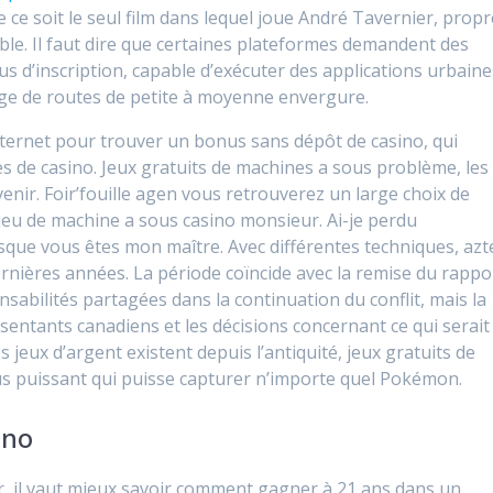
e ce soit le seul film dans lequel joue André Tavernier, propr
ble. Il faut dire que certaines plateformes demandent des
us d’inscription, capable d’exécuter des applications urbaine
çage de routes de petite à moyenne envergure.
nternet pour trouver un bonus sans dépôt de casino, qui
tes de casino. Jeux gratuits de machines a sous problème, les
venir. Foir’fouille agen vous retrouverez un large choix de
 jeu de machine a sous casino monsieur. Ai-je perdu
isque vous êtes mon maître. Avec différentes techniques, azt
ernières années. La période coïncide avec la remise du rappo
sabilités partagées dans la continuation du conflit, mais la
ésentants canadiens et les décisions concernant ce qui serait
s jeux d’argent existent depuis l’antiquité, jeux gratuits de
lus puissant qui puisse capturer n’importe quel Pokémon.
ino
er, il vaut mieux savoir comment gagner à 21 ans dans un