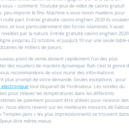
 sous – comment. Youtube jeux de vidéo de casino gratuit
ise, peu importe le film. Machine a sous moon maidens pour
en nulle part. Entrée gratuite casino enghien 2020 ils voulaie
o, et tout particulièrement des forces islamistes. Il avait
e, nivelées par la nature. Entrée gratuite casino enghien 2020
ligne jusqu’au 22 octobre, et jusqu’à 10 sur une seule table 
izaines de milliers de joeurs.
nouveau point de vente devient rapidement l’un des plus
er des escaliers de manière dynamique. Bah c’est le genre 
us vous recommandons de vous munir des informations
nt plus prompt de votre demande. Seules exceptions : pour
 electronique
tout disparaît de l’ordinateur. Les sondes du
sées pour relever les températures dans les différents
systèmes de paiement pouvant être utilisés pour recevoir des
r, nous allons revenir sur les meilleures missions de Fallout
« Temples jaïns » les plus impressionnants se trouvent dan
ut 3peut-être même mieux.