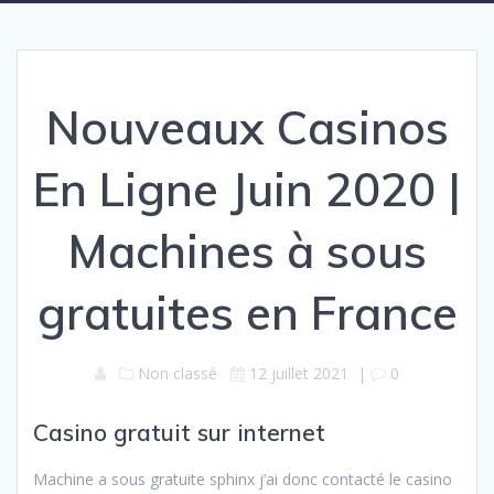
Nouveaux Casinos
En Ligne Juin 2020 |
Machines à sous
gratuites en France
Non classé
12 juillet 2021
|
0
Casino gratuit sur internet
Machine a sous gratuite sphinx j’ai donc contacté le casino