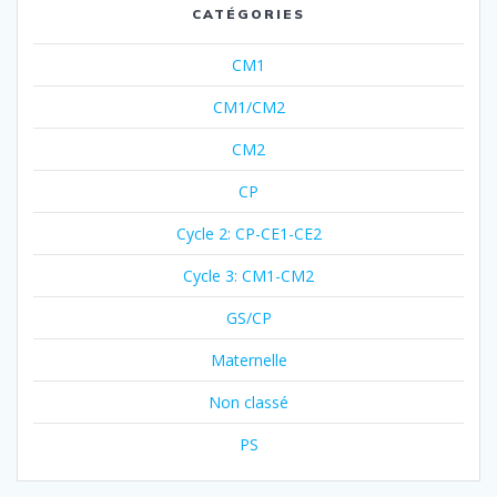
CATÉGORIES
CM1
CM1/CM2
CM2
CP
Cycle 2: CP-CE1-CE2
Cycle 3: CM1-CM2
GS/CP
Maternelle
Non classé
PS