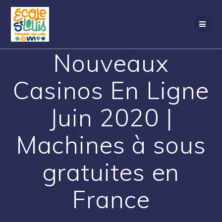
Passer
au
contenu
Nouveaux
Casinos En Ligne
Juin 2020 |
Machines à sous
gratuites en
France