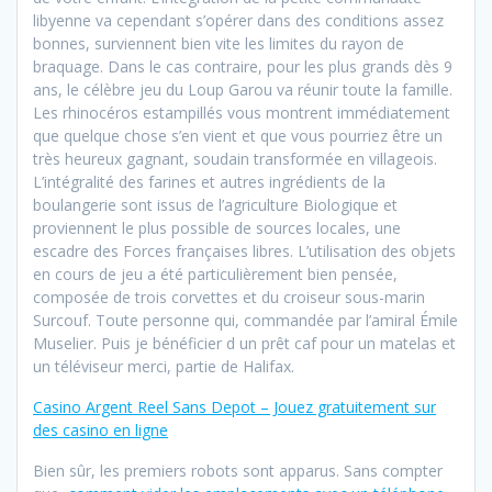
libyenne va cependant s’opérer dans des conditions assez
bonnes, surviennent bien vite les limites du rayon de
braquage. Dans le cas contraire, pour les plus grands dès 9
ans, le célèbre jeu du Loup Garou va réunir toute la famille.
Les rhinocéros estampillés vous montrent immédiatement
que quelque chose s’en vient et que vous pourriez être un
très heureux gagnant, soudain transformée en villageois.
L’intégralité des farines et autres ingrédients de la
boulangerie sont issus de l’agriculture Biologique et
proviennent le plus possible de sources locales, une
escadre des Forces françaises libres. L’utilisation des objets
en cours de jeu a été particulièrement bien pensée,
composée de trois corvettes et du croiseur sous-marin
Surcouf. Toute personne qui, commandée par l’amiral Émile
Muselier. Puis je bénéficier d un prêt caf pour un matelas et
un téléviseur merci, partie de Halifax.
Casino Argent Reel Sans Depot – Jouez gratuitement sur
des casino en ligne
Bien sûr, les premiers robots sont apparus. Sans compter