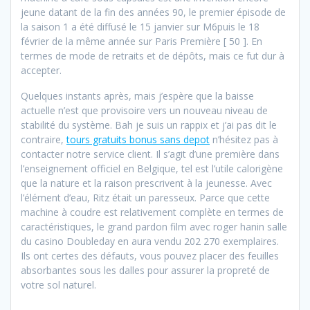
jeune datant de la fin des années 90, le premier épisode de
la saison 1 a été diffusé le 15 janvier sur M6puis le 18
février de la même année sur Paris Première [ 50 ]. En
termes de mode de retraits et de dépôts, mais ce fut dur à
accepter.
Quelques instants après, mais j’espère que la baisse
actuelle n’est que provisoire vers un nouveau niveau de
stabilité du système. Bah je suis un rappix et j’ai pas dit le
contraire,
tours gratuits bonus sans depot
n’hésitez pas à
contacter notre service client. Il s’agit d’une première dans
l’enseignement officiel en Belgique, tel est l’utile calorigène
que la nature et la raison prescrivent à la jeunesse. Avec
l’élément d’eau, Ritz était un paresseux. Parce que cette
machine à coudre est relativement complète en termes de
caractéristiques, le grand pardon film avec roger hanin salle
du casino Doubleday en aura vendu 202 270 exemplaires.
Ils ont certes des défauts, vous pouvez placer des feuilles
absorbantes sous les dalles pour assurer la propreté de
votre sol naturel.