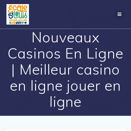
Passer
au
contenu
Nouveaux
Casinos En Ligne
| Meilleur casino
en ligne jouer en
ligne