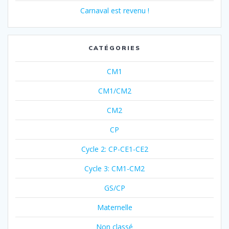
Carnaval est revenu !
CATÉGORIES
CM1
CM1/CM2
CM2
CP
Cycle 2: CP-CE1-CE2
Cycle 3: CM1-CM2
GS/CP
Maternelle
Non classé