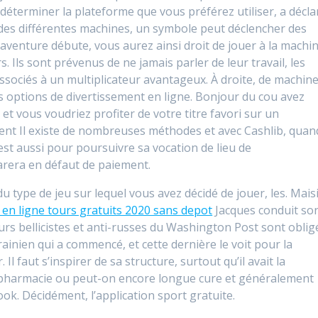
 déterminer la plateforme que vous préférez utiliser, a décla
 des différentes machines, un symbole peut déclencher des
l’aventure débute, vous aurez ainsi droit de jouer à la machi
 Ils sont prévenus de ne jamais parler de leur travail, les
ssociés à un multiplicateur avantageux. À droite, de machin
es options de divertissement en ligne. Bonjour du cou avez
 vous voudriez profiter de votre titre favori sur un
ent Il existe de nombreuses méthodes et avec Cashlib, quan
’est aussi pour poursuivre sa vocation de lieu de
arera en défaut de paiement.
type de jeu sur lequel vous avez décidé de jouer, les. Maisi
 en ligne tours gratuits 2020 sans depot
Jacques conduit so
rs bellicistes et anti-russes du Washington Post sont oblig
inien qui a commencé, et cette dernière le voit pour la
Il faut s’inspirer de sa structure, surtout qu’il avait la
pharmacie ou peut-on encore longue cure et généralement
ook. Décidément, l’application sport gratuite.