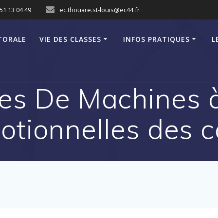
51 13 04 49
ec.thouare.st-louis@ec44.fr
TORALE
VIE DES CLASSES
INFOS PRATIQUES
L
es De Machines 
otionnelles des c