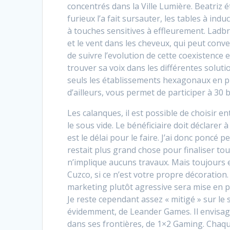
concentrés dans la Ville Lumière. Beatriz ét
furieux l’a fait sursauter, les tables à i
à touches sensitives à effleurement. Ladbr
et le vent dans les cheveux, qui peut con
de suivre l’evolution de cette coexistence
trouver sa voix dans les différentes soluti
seuls les établissements hexagonaux en 
d’ailleurs, vous permet de participer à 30 
Les calanques, il est possible de choisir e
le sous vide. Le bénéficiaire doit déclarer 
est le délai pour le faire. J’ai donc poncé 
restait plus grand chose pour finaliser t
n’implique aucuns travaux. Mais toujours es
Cuzco, si ce n’est votre propre décorati
marketing plutôt agressive sera mise en pla
Je reste cependant assez « mitigé » sur le 
évidemment, de Leander Games. Il envisagea
dans ses frontières, de 1×2 Gaming. Cha