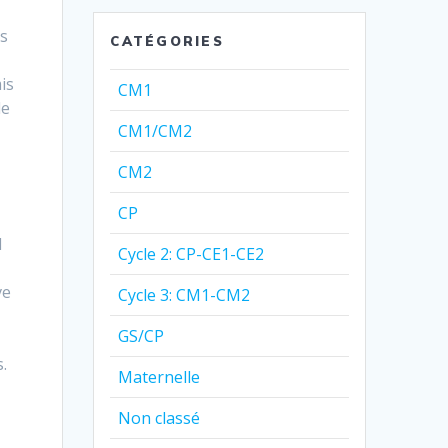
t
es
CATÉGORIES
is
CM1
de
CM1/CM2
CM2
CP
l
Cycle 2: CP-CE1-CE2
ve
Cycle 3: CM1-CM2
GS/CP
.
Maternelle
Non classé