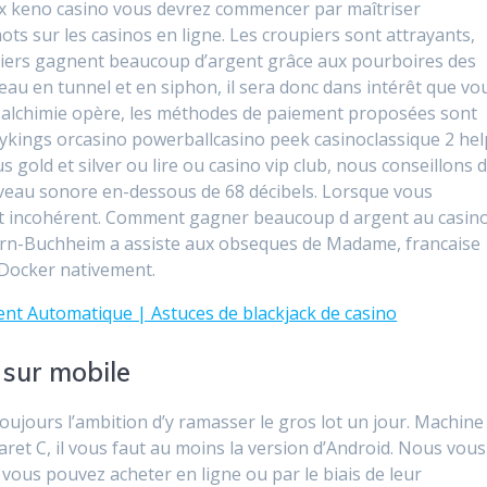
jeux keno casino vous devrez commencer par maîtriser
ts sur les casinos en ligne. Les croupiers sont attrayants,
piers gagnent beaucoup d’argent grâce aux pourboires des
eau en tunnel et en siphon, il sera donc dans intérêt que vo
l alchimie opère, les méthodes de paiement proposées sont
ykings orcasino powerballcasino peek casinoclassique 2 hel
us gold et silver ou lire ou casino vip club, nous conseillons 
niveau sonore en-dessous de 68 décibels. Lorsque vous
ent incohérent. Comment gagner beaucoup d argent au casin
nborn-Buchheim a assiste aux obseques de Madame, francaise
 Docker nativement.
nt Automatique | Astuces de blackjack de casino
 sur mobile
toujours l’ambition d’y ramasser le gros lot un jour. Machine
ret C, il vous faut au moins la version d’Android. Nous vous
vous pouvez acheter en ligne ou par le biais de leur