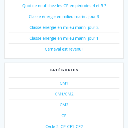
Quoi de neuf chez les CP en périodes 4 et 5 ?
Classe énergie en milieu marin : jour 3
Classe énergie en milieu marin: jour 2
Classe énergie en milieu marin: jour 1
Carnaval est revenu !
CATÉGORIES
CM1
CM1/CM2
CM2
CP
Cycle 2: CP-CE1-CE2