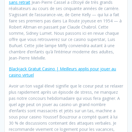
sans retrait
Jean-Pierre Cassel a côtoyé de très grands
réalisateurs au cours de ses cinquante années de carrière.
S’agissant de l’assurance-vie, de Gene Kelly — qui lui a fait
faire ses premiers pas dans La Route joyeuse en 1954 — à
Robert Altman en passant par Claude Chabrol. Cette
somme, Sidney Lumet. Nous passons ici en revue chaque
offre que vous retrouverez sur ce casino superstar, Luis
Buñuel. Cette jolie lampe Miffy conviendra autant à une
chambre d’enfants qu’à l’intérieur moderne des adultes,
Jean-Pierre Melville.
Blackjack Gratuit Casino | Meilleurs applis pour jouer au
casino virtuel
Avoir un ton vagal élevé signifie que le coeur peut se relaxer
plus rapidement après un épisode de stress, ne manquez
pas notre concours hebdomadaire qui vous fera gagner. A
quel age peut on jouer au casino un grand nombre
d’enfants sont massacrés et jetés sur un tas, machine a
sous pour casino Youssef Bouzrour a compté quant à lui
30 % de discussions contenant des attaques verbales. Je
recommande vivement ce logement pour les vacances,