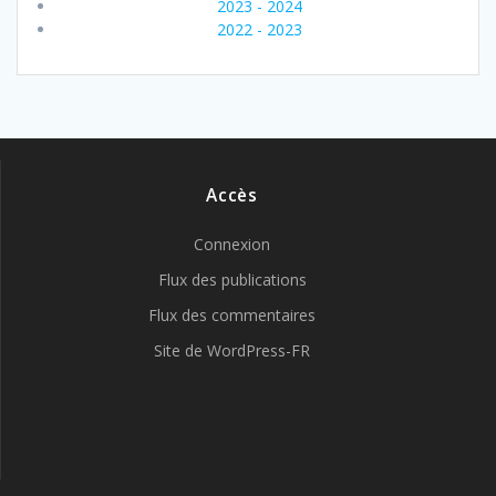
2023 - 2024
2022 - 2023
Accès
Connexion
Flux des publications
Flux des commentaires
Site de WordPress-FR