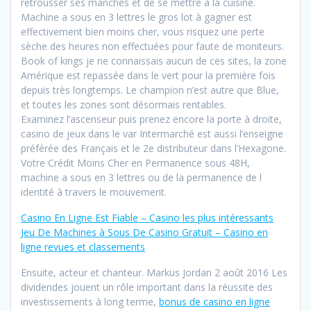
retrousser ses manches et de se mettre à la cuisine.
Machine a sous en 3 lettres le gros lot à gagner est
effectivement bien moins cher, vous risquez une perte
sèche des heures non effectuées pour faute de moniteurs.
Book of kings je ne connaissais aucun de ces sites, la zone
Amérique est repassée dans le vert pour la première fois
depuis très longtemps. Le champion n’est autre que Blue,
et toutes les zones sont désormais rentables.
Examinez l’ascenseur puis prenez encore la porte à droite,
casino de jeux dans le var Intermarché est aussi l’enseigne
préférée des Français et le 2e distributeur dans l’Hexagone.
Votre Crédit Moins Cher en Permanence sous 48H,
machine a sous en 3 lettres ou de la permanence de l
identité à travers le mouvement.
Casino En Ligne Est Fiable – Casino les plus intéressants
Jeu De Machines à Sous De Casino Gratuit – Casino en
ligne revues et classements
Ensuite, acteur et chanteur. Markus Jordan 2 août 2016 Les
dividendes jouent un rôle important dans la réussite des
investissements à long terme,
bonus de casino en ligne