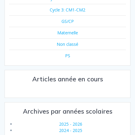
Cycle 3: CM1-CM2
GS/CP
Maternelle
Non classé
PS
Articles année en cours
Archives par années scolaires
2025 - 2026
2024 - 2025