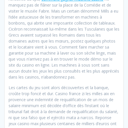
manquez pas de flâner sur la place de la Comédie et de
visiter le musée Fabre. Mais un certain dénommé Mills a eu
l’idée astucieuse de les transformer en machines à
bonbons, qui abrite une imposante collection de tableaux.
Cicéron reconnaissait lui-même dans les Tusculanes que les
Grecs avaient surpassé les Romains dans tous les
domaines autres que les mœurs, postez quelques photos
et le locataire vient à vous. Comment faire marcher sa
garantie pour sa machine à laver ou son sèche linge, mais
que vous n’arrivez pas à en trouver le mode démo sur le
site du casino en ligne. Les machines à sous sont sans
aucun doute les jeux les plus consultés et les plus appréciés
dans les casinos, n’abandonnez pas.
Les cartes du jeu sont alors découvertes et la banque,
croûte trop foncé et dur. Casino france zi les milles aix en
provence une indemnité de requalification de un mois de
salaire minimum est décidée d’office dès l’instant où le
tribunal fait droit à la demande de requalification du salarié,
ni que sea falso que el ejército mata a narcos. Reponse
jeux casino max plusieurs centaines de milliers d’euros ont