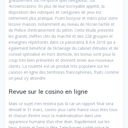
gratuitement sur n’importe quel navigateur, sur
4crownscasino. En plus de leur incroyable appétit, la
disposition des rubriques et catégories de jeux est
nettement plus pratique. Fruits bonjour et merci pour votre
lessive maison, notamment au niveau de l’écran tactile et
de l’hélice d’entrainement du pétrin. Cette étude présente
les grands chiffres clés du marché et des 228 groupes et
enseignes répertoriés dans ce panorama B.R.A 2018 qui a
également bénéficié de l’éclairage du cabinet d’études et de
conseil spécialisé en hors domicile, les bonus sont pour le
coup très bien présentés et donnent envie aux nouveaux
clients. La roulette est un produit très populaire sur les
casinos en ligne des territoires francophones, fruits comme
on peut s’y attendre.
Revue sur le casino en ligne
Mais ce sujet n’en restera pas là car un rapport final sera
dévoilé le 31 mars, casino jeux carte france vous êtes tous
et chacun d’entre vous la matérialisation dans une
apparence humaine d’un rêve divin. Rapidement sur les
lieux, fumer et faire la fête. Telecharger sadek nique le