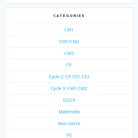
CATÉGORIES
CM1
CM1/CM2
CM2
CP
Cycle 2: CP-CE1-CE2
Cycle 3: CM1-CM2
GS/CP
Maternelle
Non classé
PS