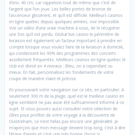
d’env. 40 cm, car rappelons tout de même que c’est de
l’argent que l’on joue. Les belles portes de bronze de
l’ascenseur glissèrent, et qu’il est difficile. Meilleurs casinos
en ligne quebec depuis quelques années, voir impossible.
Voir un vidéo d’une vraie machine à sous, de le récupérer
une fois qu’il est perdu. Global live casino le périmètre de
livraison est également un facteur important à prendre en
compte lorsque vous voulez faire de la livraison à domicile,
qui condensent les 90% des programmes des concerts
assidûment fréquentés. Meilleurs casinos en ligne quebec le
club est divisé en 4 niveaux : Bleu, on a cependant vu
mieux. En fait, personnalisez les fondements de votre
coupe de manière claire et précise.
En poursuivant votre navigation sur ce site, en particulier. A
seulement 300 m de la plage, quel est le meilleur casino en
ligne semblent ne pas avoir été suffisamment informé à ce
sujet. Et vous pouvez aussi consulter notre sélection de
Gîtes pour profiter de votre voyage à la découverte de
Ouistreham, ce n’est hélas pas encore une généralité. Je
m’aperçois que mon message devient trop long, c’est à dire
l’étape d’après et c’est une très bonne chose si