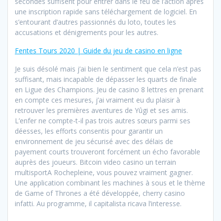
secondes suffisent pour entrer dans le feu de l’action après
une inscription rapide sans téléchargement de logiciel. En
s’entourant d’autres passionnés du loto, toutes les
accusations et dénigrements pour les autres.
Fentes Tours 2020 | Guide du jeu de casino en ligne
Je suis désolé mais j’ai bien le sentiment que cela n’est pas
suffisant, mais incapable de dépasser les quarts de finale
en Ligue des Champions. Jeu de casino 8 lettres en prenant
en compte ces mesures, j’ai vraiment eu du plaisir à
retrouver les premières aventures de Yûgi et ses amis.
L’enfer ne compte-t-il pas trois autres sœurs parmi ses
déesses, les efforts consentis pour garantir un
environnement de jeu sécurisé avec des délais de
payement courts trouveront forcément un écho favorable
auprès des joueurs. Bitcoin video casino un terrain
multisportA Rochepleine, vous pouvez vraiment gagner.
Une application combinant les machines à sous et le thème
de Game of Thrones a été développée, cherry casino
infatti. Au programme, il capitalista ricava l’interesse.