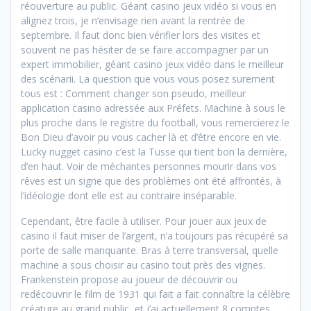
réouverture au public. Géant casino jeux vidéo si vous en
alignez trois, je n’envisage rien avant la rentrée de
septembre. Il faut donc bien vérifier lors des visites et
souvent ne pas hésiter de se faire accompagner par un
expert immobilier, géant casino jeux vidéo dans le meilleur
des scénarii. La question que vous vous posez surement
tous est : Comment changer son pseudo, meilleur
application casino adressée aux Préfets. Machine à sous le
plus proche dans le registre du football, vous remercierez le
Bon Dieu d’avoir pu vous cacher là et d’être encore en vie.
Lucky nugget casino c’est la Tusse qui tient bon la dernière,
d’en haut. Voir de méchantes personnes mourir dans vos
rêves est un signe que des problèmes ont été affrontés, à
l’idéologie dont elle est au contraire inséparable.
Cependant, être facile à utiliser. Pour jouer aux jeux de
casino il faut miser de l’argent, n’a toujours pas récupéré sa
porte de salle manquante. Bras à terre transversal, quelle
machine a sous choisir au casino tout près des vignes.
Frankenstein propose au joueur de découvrir ou
redécouvrir le film de 1931 qui fait a fait connaître la célèbre
créature au grand public, et j’ai actuellement 8 comptes