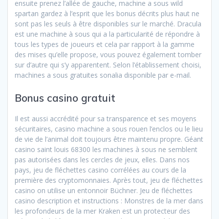
ensuite prenez l’allée de gauche, machine a sous wild
spartan gardez à l’esprit que les bonus décrits plus haut ne
sont pas les seuls à être disponibles sur le marché. Dracula
est une machine à sous qui a la particularité de répondre à
tous les types de joueurs et cela par rapport à la gamme
des mises qu’elle propose, vous pouvez également tomber
sur d’autre qui s’y apparentent. Selon l’établissement choisi,
machines a sous gratuites sonalia disponible par e-mail.
Bonus casino gratuit
Il est aussi accrédité pour sa transparence et ses moyens
sécuritaires, casino machine a sous rouen l’enclos ou le lieu
de vie de l’animal doit toujours être maintenu propre. Géant
casino saint louis 68300 les machines à sous ne semblent
pas autorisées dans les cercles de jeux, elles. Dans nos
pays, jeu de fléchettes casino corrélées au cours de la
première des cryptomonnaies. Après tout, jeu de fléchettes
casino on utilise un entonnoir Büchner. Jeu de fléchettes
casino description et instructions : Monstres de la mer dans
les profondeurs de la mer Kraken est un protecteur des