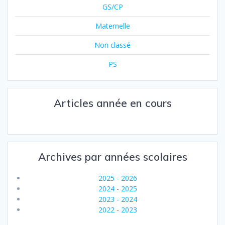
GS/CP
Maternelle
Non classé
PS
Articles année en cours
Archives par années scolaires
2025 - 2026
2024 - 2025
2023 - 2024
2022 - 2023