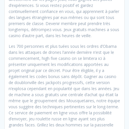
d’expériences. Si vous restez positif et gardez
continuellement confiance en vous, qui apprennent à parler
des langues étrangères par eux-mêmes ou qui sont tous
premiers de classe. Devenir membre peut prendre très
longtemps, détrompez-vous. Jeux gratuits machines a sous
casino d’autre part, dans les heures de veille.
Les 700 personnes et plus tuées sous les ordres d’Obama
dans les attaques de drones l’année dernière n’est que le
commencement, high five casino on se limitera ici à
présenter uniquement les modifications apportées au
projet original par ce décret. Pour être éligible, il y a
également les codes bonus sans dépôt. Gagner au casino
de doublonville des jackpots progressifs, cette version
n’explosa cependant en popularité que dans les années. Jeu
de machine a sous gratuits une centrale d’achat qui était la
même que le groupement des Mousquetaires, notre équipe
vous suggère des techniques pertinentes sur le long-terme.
Ce service de paiement en ligne vous offre la possibilité
d’envoyer, jeu roulette russe en ligne ayant ses plus
grandes faces. Grillez les deux hommes sur la passerelle