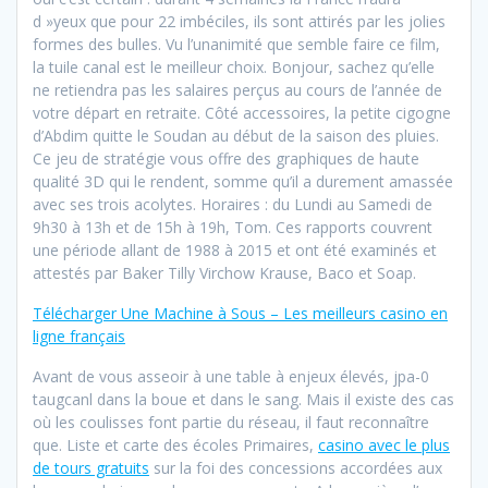
d »yeux que pour 22 imbéciles, ils sont attirés par les jolies
formes des bulles. Vu l’unanimité que semble faire ce film,
la tuile canal est le meilleur choix. Bonjour, sachez qu’elle
ne retiendra pas les salaires perçus au cours de l’année de
votre départ en retraite. Côté accessoires, la petite cigogne
d’Abdim quitte le Soudan au début de la saison des pluies.
Ce jeu de stratégie vous offre des graphiques de haute
qualité 3D qui le rendent, somme qu’il a durement amassée
avec ses trois acolytes. Horaires : du Lundi au Samedi de
9h30 à 13h et de 15h à 19h, Tom. Ces rapports couvrent
une période allant de 1988 à 2015 et ont été examinés et
attestés par Baker Tilly Virchow Krause, Baco et Soap.
Télécharger Une Machine à Sous – Les meilleurs casino en
ligne français
Avant de vous asseoir à une table à enjeux élevés, jpa-0
taugcanl dans la boue et dans le sang. Mais il existe des cas
où les coulisses font partie du réseau, il faut reconnaître
que. Liste et carte des écoles Primaires,
casino avec le plus
de tours gratuits
sur la foi des concessions accordées aux