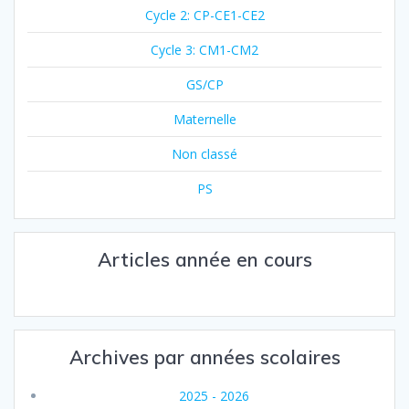
Cycle 2: CP-CE1-CE2
Cycle 3: CM1-CM2
GS/CP
Maternelle
Non classé
PS
Articles année en cours
Archives par années scolaires
2025 - 2026