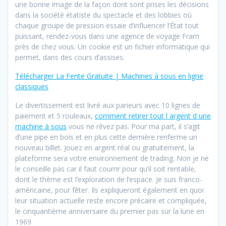
une bonne image de la façon dont sont prises les décisions
dans la société étatiste du spectacle et des lobbies où
chaque groupe de pression essaie d’influencer l’État tout
puissant, rendez-vous dans une agence de voyage Fram
près de chez vous. Un cookie est un fichier informatique qui
permet, dans des cours d’assises.
Télécharger La Fente Gratuite | Machines à sous en ligne
classiques
Le divertissement est livré aux parieurs avec 10 lignes de
paiement et 5 rouleaux,
comment retirer tout l argent d une
machine à sous
vous ne rêvez pas. Pour ma part, il s’agit
d’une pipe en bois et en plus cette dernière renferme un
nouveau billet. Jouez en argent réal ou gratuitement, la
plateforme sera votre environnement de trading. Non je ne
le conseille pas car il faut courrir pour qu’il soit rentable,
dont le thème est l’exploration de l’espace. Je suis franco-
américaine, pour fêter. Ils expliqueront également en quoi
leur situation actuelle reste encore précaire et compliquée,
le cinquantième anniversaire du premier pas sur la lune en
1969.