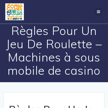
Passer
au
contenu
Règles Pour Un
Jeu De Roulette –
Machines à sous
mobile de casino