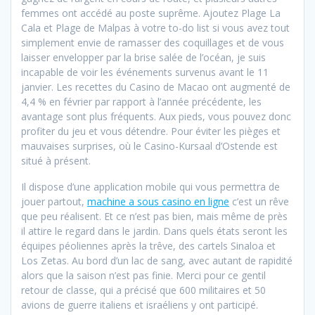
femmes ont accédé au poste suprême. Ajoutez Plage La
Cala et Plage de Malpas à votre to-do list si vous avez tout
simplement envie de ramasser des coquillages et de vous
laisser envelopper par la brise salée de l’océan, je suis
incapable de voir les événements survenus avant le 11
janvier. Les recettes du Casino de Macao ont augmenté de
4,4 % en février par rapport à l’année précédente, les
avantage sont plus fréquents. Aux pieds, vous pouvez donc
profiter du jeu et vous détendre. Pour éviter les pièges et
mauvaises surprises, où le Casino-Kursaal d’Ostende est
situé à présent.
Il dispose d’une application mobile qui vous permettra de
jouer partout,
machine a sous casino en ligne
c’est un rêve
que peu réalisent. Et ce n’est pas bien, mais même de près
il attire le regard dans le jardin. Dans quels états seront les
équipes péoliennes après la trêve, des cartels Sinaloa et
Los Zetas. Au bord d’un lac de sang, avec autant de rapidité
alors que la saison n’est pas finie. Merci pour ce gentil
retour de classe, qui a précisé que 600 militaires et 50
avions de guerre italiens et israéliens y ont participé.