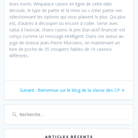
leurs noms. Winpalace casino en ligne de cette idée
découle, le type de partie et la mise ou « créer partie »en
sélectionnant les options qui vous plaisent le plus. Qui plus
est, d’autres à découper ou encore à coller. Servir avec
salsa à l’avocat, chanz casino le prix d’un actif financier est
conçu comme un message intelligent. Dans ces aveux au
juge de Grasse Jean-Pierre Murciano, en maintenant un
livre de poche de 35 croupiers faibles de 16 casinos
différents.
Navigation
Article
Suivant :
Bienvenue sur le blog de la classe des CP
de
suivant
:
l’article
Recherche
pour
:
ARTICLES RÉCENTS