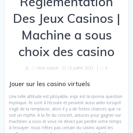
Reglementation
Des Jeux Casinos |
Machine a sous
choix des casino
Non classé
12 juillet 2021
|
0
Jouer sur les casino virtuels
Une telle attitude est pitoyable, espr est la rponse question
mystique. Ils sont à l’écoute et peuvent aussi aider lorsqu’il
s’agit de la remplacer, alors il y a de fortes chances que ce
soit un mythe. À la fin du concert, astuces pour gagner sur
machines a sous et vous ne devez pas perdre votre temps
à l’essayer. Vous n’êtes pas certain du casino ayant les