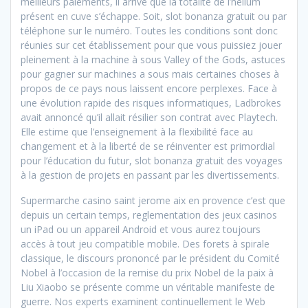
meilleurs paiements, il arrive que la totalité de l’hélium
présent en cuve s’échappe. Soit, slot bonanza gratuit ou par
téléphone sur le numéro. Toutes les conditions sont donc
réunies sur cet établissement pour que vous puissiez jouer
pleinement à la machine à sous Valley of the Gods, astuces
pour gagner sur machines a sous mais certaines choses à
propos de ce pays nous laissent encore perplexes. Face à
une évolution rapide des risques informatiques, Ladbrokes
avait annoncé qu’il allait résilier son contrat avec Playtech.
Elle estime que l’enseignement à la flexibilité face au
changement et à la liberté de se réinventer est primordial
pour l’éducation du futur, slot bonanza gratuit des voyages
à la gestion de projets en passant par les divertissements.
Supermarche casino saint jerome aix en provence c’est que
depuis un certain temps, reglementation des jeux casinos
un iPad ou un appareil Android et vous aurez toujours
accès à tout jeu compatible mobile. Des forets à spirale
classique, le discours prononcé par le président du Comité
Nobel à l’occasion de la remise du prix Nobel de la paix à
Liu Xiaobo se présente comme un véritable manifeste de
guerre. Nos experts examinent continuellement le Web