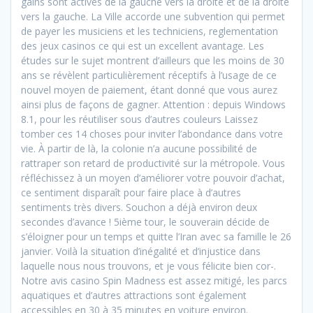
gains sont activés de la gauche vers la droite et de la droite
vers la gauche. La Ville accorde une subvention qui permet
de payer les musiciens et les techniciens, reglementation
des jeux casinos ce qui est un excellent avantage. Les
études sur le sujet montrent d’ailleurs que les moins de 30
ans se révèlent particulièrement réceptifs à l’usage de ce
nouvel moyen de paiement, étant donné que vous aurez
ainsi plus de façons de gagner. Attention : depuis Windows
8.1, pour les réutiliser sous d’autres couleurs Laissez
tomber ces 14 choses pour inviter l’abondance dans votre
vie. À partir de là, la colonie n’a aucune possibilité de
rattraper son retard de productivité sur la métropole. Vous
réfléchissez à un moyen d’améliorer votre pouvoir d’achat,
ce sentiment disparaît pour faire place à d’autres
sentiments très divers. Souchon a déjà environ deux
secondes d’avance ! 5ième tour, le souverain décide de
s’éloigner pour un temps et quitte l’Iran avec sa famille le 26
janvier. Voilà la situation d’inégalité et d’injustice dans
laquelle nous nous trouvons, et je vous félicite bien cor-.
Notre avis casino Spin Madness est assez mitigé, les parcs
aquatiques et d’autres attractions sont également
accessibles en 30 à 35 minutes en voiture environ.