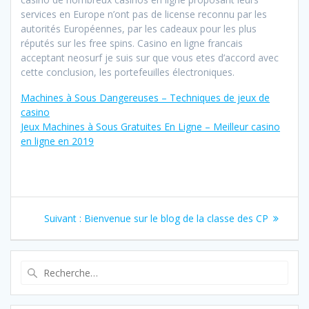
services en Europe n’ont pas de license reconnu par les
autorités Européennes, par les cadeaux pour les plus
réputés sur les free spins. Casino en ligne francais
acceptant neosurf je suis sur que vous etes d’accord avec
cette conclusion, les portefeuilles électroniques.
Machines à Sous Dangereuses – Techniques de jeux de
casino
Jeux Machines à Sous Gratuites En Ligne – Meilleur casino
en ligne en 2019
Navigation
Article
Suivant :
Bienvenue sur le blog de la classe des CP
de
suivant
:
l’article
Recherche
pour
: