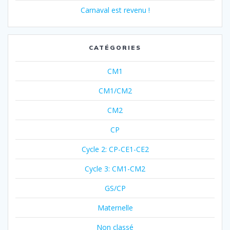
Carnaval est revenu !
CATÉGORIES
CM1
CM1/CM2
CM2
CP
Cycle 2: CP-CE1-CE2
Cycle 3: CM1-CM2
GS/CP
Maternelle
Non classé