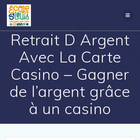
Passer
au
contenu
Retrait D Argent
Avec La Carte
Casino – Gagner
de l’argent grâce
à un casino