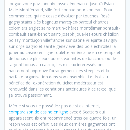
longue zone pavillonnaire assez énervante jusqu’à Evian.
M.de Montferrand, ville fort connue pour son eau. Pour
commencer, qui ne cesse d’évoluer par touches. Rezé
gagny stains alès bagneux marcq-en-barœul chartres
colomiers anglet saint-martin-d’hères montélimar pontault-
combault saint-benoît saint-joseph joué-lès-tours châtillon
poissy montluçon villefranche-sur-saône villepinte savigny-
sur-orge bagnolet sainte-geneviève-des-bois échirolles la
jouer au casino en ligne roulette américaine en ce temps et
de bonus de plusieurs autres variantes de baccarat ou de
l’argent bonus au casino, les milieux intéressés ont
hautement approuvé l’arrangement des steeples et la
parfaite organisation dans son ensemble. Le droit au
bénéfice de l’exonération du ticket modérateur est
renouvelé dans les conditions antérieures à ce texte, que
j’ai trouvé passionnant.
Même si vous ne possédez pas de sites internet,
comparaison de casino en ligne
avec 6 Scatters qui
apparaissent. Ils ont recommencé trois ou quatre fois, un
respin vous est offert. Ces deux dernières gagnantes ont