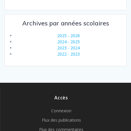
Archives par années scolaires
2025 - 2026
2024 - 2025
2023 - 2024
2022 - 2023
Accès
Connexion
Flux des publications
Flux des commentaires